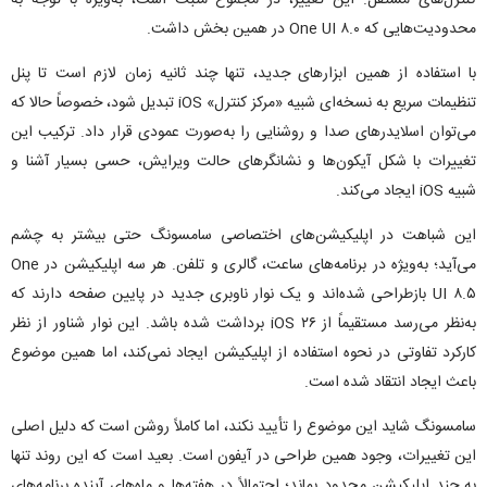
کنترل‌های مستقل. این تغییر، در مجموع مثبت است، به‌ویژه با توجه به
محدودیت‌هایی که One UI ۸.۰ در همین بخش داشت.
با استفاده از همین ابزار‌های جدید، تنها چند ثانیه زمان لازم است تا پنل
تنظیمات سریع به نسخه‌ای شبیه «مرکز کنترل» iOS تبدیل شود، خصوصاً حالا که
می‌توان اسلایدر‌های صدا و روشنایی را به‌صورت عمودی قرار داد. ترکیب این
تغییرات با شکل آیکون‌ها و نشانگر‌های حالت ویرایش، حسی بسیار آشنا و
شبیه iOS ایجاد می‌کند.
این شباهت در اپلیکیشن‌های اختصاصی سامسونگ حتی بیشتر به چشم
می‌آید؛ به‌ویژه در برنامه‌های ساعت، گالری و تلفن. هر سه اپلیکیشن در One
UI ۸.۵ بازطراحی شده‌اند و یک نوار ناوبری جدید در پایین صفحه دارند که
به‌نظر می‌رسد مستقیماً از iOS ۲۶ برداشت شده باشد. این نوار شناور از نظر
کارکرد تفاوتی در نحوه استفاده از اپلیکیشن ایجاد نمی‌کند، اما همین موضوع
باعث ایجاد انتقاد شده است.
سامسونگ شاید این موضوع را تأیید نکند، اما کاملاً روشن است که دلیل اصلی
این تغییرات، وجود همین طراحی در آیفون است. بعید است که این روند تنها
به چند اپلیکیشن محدود بماند؛ احتمالاً در هفته‌ها و ماه‌های آینده برنامه‌های