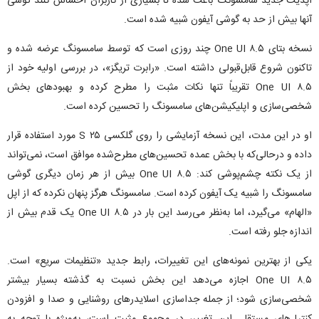
آپدیت جدید سامسونگ باعث شده تا بسیاری از کاربران احساس کنند گوشی
آنها بیش از حد به گوشی آیفون شبیه شده است.
نسخه بتای One UI ۸.۵ چند روزی است که توسط سامسونگ عرضه شده و
تاکنون شروع قابل‌قبولی داشته است. «رابرت تریگز»، در بررسی اولیه خود از
One UI ۸.۵ تقریباً تنها نکات مثبت را مطرح کرده و بهبود‌های بخش
شخصی‌سازی و اپلیکیشن‌های سامسونگ را تحسین کرده است.
او در این مدت، این نسخه آزمایشی را روی گلکسی S ۲۵ مورد استفاده قرار
داده و درحالی‌که با بخش عمده تحسین‌های مطرح‌شده موافق است، نمی‌تواند
از یک نکته چشم‌پوشی کند: One UI ۸.۵ بیش از هر زمان دیگری گوشی
سامسونگ را شبیه یک آیفون کرده است. سامسونگ هرگز پنهان نکرده که از اپل
«الهام» می‌گیرد، اما به‌نظر می‌رسد این بار در One UI ۸.۵ یک قدم بیش از
اندازه جلو رفته است.
یکی از بهترین نمونه‌های این تغییرات، رابط جدید «تنظیمات سریع» است.
One UI ۸.۵ اجازه می‌دهد این بخش نسبت به گذشته بسیار بیشتر
شخصی‌سازی شود؛ از جمله جداسازی اسلایدر‌های روشنایی و صدا و افزودن