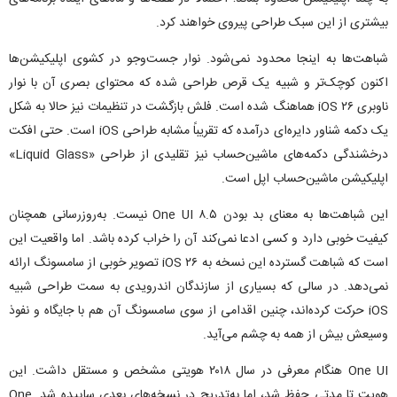
بیشتری از این سبک طراحی پیروی خواهند کرد.
شباهت‌ها به اینجا محدود نمی‌شود. نوار جست‌و‌جو در کشوی اپلیکیشن‌ها
اکنون کوچک‌تر و شبیه یک قرص طراحی شده که محتوای بصری آن با نوار
ناوبری iOS ۲۶ هماهنگ شده است. فلش بازگشت در تنظیمات نیز حالا به شکل
یک دکمه شناور دایره‌ای درآمده که تقریباً مشابه طراحی iOS است. حتی افکت
درخشندگی دکمه‌های ماشین‌حساب نیز تقلیدی از طراحی «Liquid Glass»
اپلیکیشن ماشین‌حساب اپل است.
این شباهت‌ها به معنای بد بودن One UI ۸.۵ نیست. به‌روزرسانی همچنان
کیفیت خوبی دارد و کسی ادعا نمی‌کند آن را خراب کرده باشد. اما واقعیت این
است که شباهت گسترده این نسخه به iOS ۲۶ تصویر خوبی از سامسونگ ارائه
نمی‌دهد. در سالی که بسیاری از سازندگان اندرویدی به سمت طراحی شبیه
iOS حرکت کرده‌اند، چنین اقدامی از سوی سامسونگ آن هم با جایگاه و نفوذ
وسیعش بیش از همه به چشم می‌آید.
One UI هنگام معرفی در سال ۲۰۱۸ هویتی مشخص و مستقل داشت. این
هویت تا مدتی حفظ شد، اما به‌تدریج در نسخه‌های بعدی ساییده شد. One