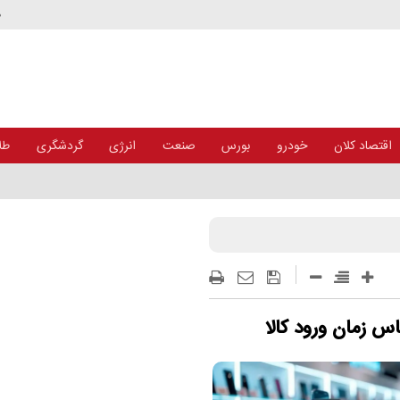
د
اقتصاد کلان
خودرو
بورس
صنعت
انرژی
گردشگری
طلا
س زمان ورود کالا