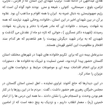
هادی عبداللهی در ادامه گفت: ترکیب شهدای این استان که از فارس ، مازنی،
ترکمن، بلوچ ، سیستانی، کتولی ، شیعه و سنی بودند خود گواه آن است که
رژیم صهیونیستی به دنبال ضربه به ایران با همه اقوام و مذاهب آن بود. علاوه
بر آن در بین شهدای اخیر در این استان ، خانواده روحانی شهید نیازمند که همه
به شهادت رسیدند ، خانواده ای که مادر همراه با دختر و پدرش به شهادت
رسیدند (شهیده دکتر عسگری ) ، جوانی که تازه دو ماه از عقدش می گذشت و
شهیدی که به برادر شهید دیگرش پیوست را هم شاهدیم که هر کدام سند
افتخار و مظلومیت این کشور قهرمان هستند.
مدیرعامل بیمه دی که برای تکریم خانواده های شهدا در شهرهای مختلف استان
گلستان حضور پیدا کرده بود، ضمن تسلیت و تبریک به خانواده ها ، دستورات
لازم برای انجام اقدامات بیمه ای و موضوعات مرتبط و درخواست های این
عزیزان را صادر کرد.
در این دیدارها که حاج آخوند غراوی نماینده ، اهل تسنن استان گلستان در
مجلس خبرگان رهبری هم حضور داشت ، گفت : مردم ما در این روزها با در کنار
هم بودن وحدت و انسجام ملی را نشان دادند ، ما همه این درس ها را از امام
خمینی (ره) ، معمار انقلاب داریم ، و نزدیک به پنج دهه است که از امامین