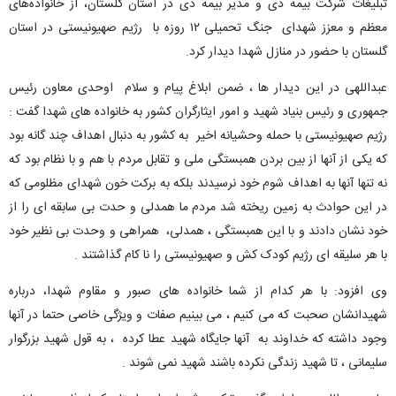
تبلیغات شرکت بیمه دی و مدیر بیمه دی در استان گلستان، از خانواده‌های
معظم و معزز شهدای جنگ تحمیلی ۱۲ روزه با رژیم صهیونیستی در استان
گلستان با حضور در منازل شهدا دیدار کرد.
عبداللهی در این دیدار ها ، ضمن ابلاغ پیام و سلام اوحدی معاون رئیس
جمهوری و رئیس بنیاد شهید و امور ایثارگران کشور به خانواده های شهدا گفت :
رژیم صهیونیستی با حمله وحشیانه اخیر به کشور به دنبال اهداف چند گانه بود
که یکی از آنها از بین بردن همبستگی ملی و تقابل مردم با هم و با نظام بود که
نه تنها آنها به اهداف شوم خود نرسیدند بلکه به برکت خون شهدای مظلومی که
در این حوادث به زمین ریخته شد مردم ما همدلی و حدت بی سابقه ای را از
خود نشان دادند و با این همبستگی ، همدلی، همراهی و وحدت بی نظیر خود
با هر سلیقه ای رژیم کودک کش و صهیونیستی را نا کام گذاشتند .
وی افزود: با هر کدام از شما خانواده های صبور و مقاوم شهدا، درباره
شهیدانشان صحبت که می کنیم ، می بینیم صفات و ویژگی خاصی حتما در آنها
وجود داشته که خداوند به آنها جایگاه شهید عطا کرده ، به قول شهید بزرگوار
سلیمانی ، تا شهید زندگی نکرده باشند شهید نمی شوند .