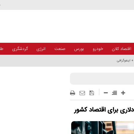
د
اقتصاد کلان
خودرو
بورس
صنعت
انرژی
گردشگری
طلا
+ اینفوگرافی