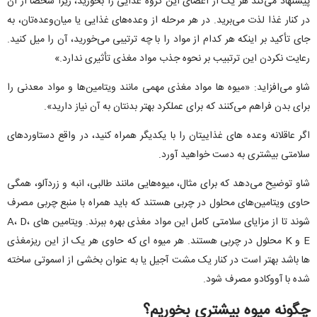
پیشنهاد می‌کند هر یک از اعضای این گروه غذایی را بخورید، زیرا شخصاً از آن
در کنار غذا لذت می‌برید. در هر مرحله از وعده‌های غذایی یا میان‌وعده‌تان، به
جای تأکید بر اینکه هر کدام از مواد را با چه ترتیبی می‌خورید، آن را میل کنید.
رعایت نکردن این ترتبیب بر نحوه جذب مواد مغذی تأثیری ندارد.»
شاو می‌افزاید: «میوه ها مواد مغذی مهمی مانند ویتامین‌ها و مواد معدنی را
برای بدن فراهم می‌کنند که برای عملکرد بهتر بدنتان به آن نیاز دارید».
اگر عاقلانه وعده های غذاییتان را با یکدیگر همراه کنید، در واقع دستاوردهای
سلامتی بیشتری به دست خواهید آورد.
شاو توضیح می‌دهد که برای مثال، میوه‌هایی مانند طالبی، انبه و زردآلو، همگی
حاوی ویتامین‌های محلول در چربی هستند که باید همراه با منبع چربی مصرف
شوند تا از مزایای سلامتی کامل این مواد مغذی بهره ببرند. ویتامین های A، D،
E و K محلول در چربی هستند. هر میوه ای که حاوی هر یک از این ریزمغذی
ها باشد بهتر است در کنار یک مشت آجیل یا به عنوان بخشی از اسموتی ساخته
شده با آووکادو مصرف شود.
چگونه میوه بیشتری بخوریم؟