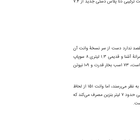
سرعته دستی استفاده شده است. به لطف این تغییرات، مصرف سوخت ترکیبی دنا پلاس دستی جدید از ۷.۴
ً قصد ندارد دست از سر نسخهٔ وانت آن
بردارد و ۱۵۱ همچنان با قدرت تولید می‌شود! این خودرو از همان پیشرانهٔ آشنا و قدیمی ۱.۳ لیتری ۸ سوپاپ
پراید استفاده می‌کند که با بهسازی‌هایی که سایپا روی آن انجام داده است، ۷۳ اسب بخار قدرت و ۱۰۹ نیوتن
هر چند این اعداد برای یک پیشرانهٔ ۱.۳ لیتری قدیمی نسبتاً مناسب به نظر می‌رسند، اما وانت ۱۵۱ از لحاظ
مصرف سوخت شرایط جالبی ندارد و در هر صد کیلومتر به‌صورت ترکیبی حدود ۷ لیتر بنزین مصرف می‌کند که
ست.