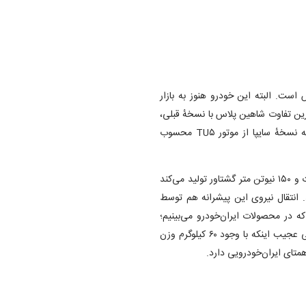
ست. البته این خودرو هنوز به بازار
رین تفاوت شاهین پلاس با نسخهٔ قبلی،
تجهیز به پیشرانهٔ ۱.۶ لیتری ۱۶ سوپاپ تنفس طبیعی ME۱۶ است که نسخهٔ سایپا از موتور TU۵ محسوب
البته طبق اعلام سایپا، این موتور در شاهین پلاس ۱۱۱ اسب بخار قدرت و ۱۵۰ نیوتن متر گشتاور تولید می‌کند
رو متفاوت هستند. انتقال نیروی این پیشرانه هم توسط
یک ساخت DAE صورت می‌گیرد که در محصولات ایران‌خودرو می‌بینیم؛
بنابراین، قوای محرکهٔ شاهین پلاس کاملاً با تارا LX یکسان است، ولی عجیب اینکه با وجود ۶۰ کیلوگرم وزن
متای ایران‌خودرویی دارد.