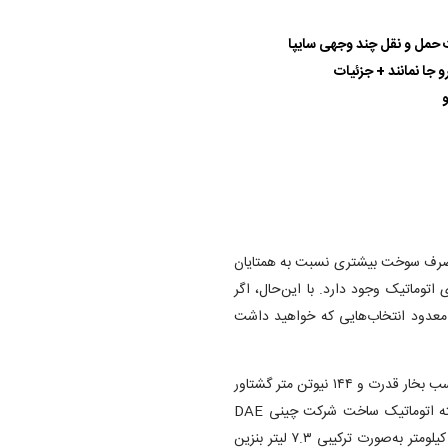
حمل و نقل چند وجهی سایپا
 جا نمانند + جزئیات
و
مصرف سوخت بیشتری نسبت به همتایان
 تایی ما فقط دو خودروی اتوماتیک وجود دارد. با این‌حال، اگر
 معدود انتخاب‌هایی که خواهید داشت
این خودرو از پیشرانهٔ ۱.۶ لیتری TU۵ پلاس استفاده می‌کند که ۱۱۳ اسب بخار قدرت و ۱۴۴ نیوتن متر گشتاور
دارد. انتقال نیروی این پیشرانه هم توسط یک گیربکس شش سرعته اتوماتیک ساخت شرکت چینی DAE
صورت می‌گیرد. طبق اعلام ایران‌خودرو، تارا LX اتوماتیک در هر صد کیلومتر به‌صورت ترکیبی ۷.۳ لیتر بنزین