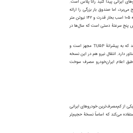
های ایرانی پیدا کنید رانا پلاس است.
های عقب رنج می‌برد، اما صندوق بار بزرگی را ارائه
می‌کند. رانا پلاس از پیشرانهٔ ۱.۶ لیتری آشنای TU۵ استفاده می‌کند که ۱۰۵ اسب بخار قدرت و ۱۴۲ نیوتن متر
کس پنج سرعتهٔ دستی است که سال‌ها در
با این‌حال، ایران‌خودرو نسخهٔ پانورامای رانا پلاس را هم ارائه می‌کند که به پیشرانهٔ TU۵P مجهز است و
۱۱۳ اسب بخار قدرت و ۱۴۴ نیوتن متر گشتاور دارد. انتقال نیرو هم در این نسخه
طبق اعلام ایران‌خودرو مصرف سوخت
ی از کم‌مصرف‌ترین خودرو‌های ایرانی
ب می‌آید. این خودرو از پیشرانهٔ ۱.۵ لیتری ۸ سوپاپ M۱۵ استفاده می‌کند که اساساً نسخهٔ حجیم‌تر