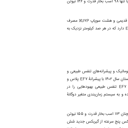
گرفته است، ولی همچنان هشت سوپاپ بوده و خروجی پایینی برابر با تنها ۹۸ اسب بخار قدرت و ۱۴۶ نیوتن
با این‌حال، عجیب اینکه به گفتهٔ ایران‌خودرو، سورن پلاس با پیشرانهٔ قدیمی و هشت سوپاپ XU۷P مصرف
سوخت کمتری نسبت به نمونهٔ مجهز به موتور بروزتر و ۱۶ سوپاپ EF۷ دارد که در هر صد کیلومتر نزدیک به
وماتیک و پیشرانه‌های تنفس طبیعی و
توربو تولید می‌شود که کم‌مصرف‌ترین آن‌ها، نسخه‌ای است که در زمستان سال ۱۴۰۲ با پیشرانهٔ EF۷ پلاس و
گیربکس شش سرعتهٔ دستی معرفی شد. در این نسخه، پیشرانهٔ EF۷ تنفس طبیعی بهبود‌هایی را در
و به سیستم زمان‌بندی متغیر دوگانهٔ
با این‌حال، خروجی موتور نسبت به نسخهٔ قبلی تغییری نداشته و همچنان ۱۱۳ اسب بخار قدرت و ۱۵۵ نیوتن
گیربکس پنج سرعته از گیربکس جدید شش