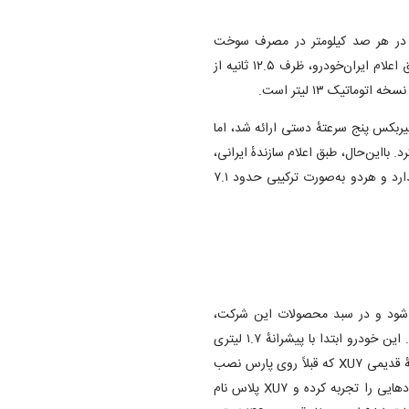
خهٔ دستی تارا بروید، اندکی یعنی در حدود ۰.۲ لیتر در هر صد کیلومتر در مصرف سوخت
صرفه‌جویی خواهید کرد! البته تارا دستی شتاب بهتری هم دارد و طبق اعلام ایران‌خودرو، ظرف ۱۲.۵ ثانیه از
اتیک ۱۳ لیتر است.
 می‌کند، ابتدا با گیربکس پنج سرعتهٔ دستی ارائه شد، اما
 معرفی کرد. بااین‌حال، طبق اعلام سازندهٔ ایرانی،
مصرف سوخت نسخه‌های پنج سرعته و شش سرعته تفاوتی باهم ندارد و هردو به‌صورت ترکیبی حدود ۷.۱
‌شود و در سبد محصولات این شرکت،
جایگزین سه خودروی قدیمی پژو ۴۰۵، پژو پارس و سمند شده است. این خودرو ابتدا با پیشرانهٔ ۱.۷ لیتری
EF۷ راهی بازار شد، اما پس از خاتمهٔ پژو پارس، ایران‌خودرو پیشرانهٔ قدیمی XU۷ که قبلاً روی پارس نصب
می‌شد را در سینهٔ سورن قرار داد! البته این پیشرانه ۱.۸ لیتری، بهبود‌هایی را تجربه کرده و XU۷ پلاس نام