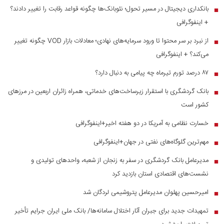
بانکداری دیجیتال در مسیر تحول؛ نئوبانک‌ها چگونه قواعد رقابت را تغییر دادند؟
■
+ اینفوگرافی
از نبرد بر سر محتوا تا ورود سرمایه‌های نهادی؛ معادلات بازار VOD چگونه تغییر
■
می‌کند؟ + اینفوگرافی
۸۷ درصد تورم تیرماه چه پیامی به دنبال دارد؟
■
بانک گردشگری با استقرار زیرساخت‌های خدماتی، همراه زائران اربعین در مرز‌های
■
کشور است
خسارت نظامی به آمریکا در دو هفته اخیر+اینفوگرافی
■
مهم‌ترین گلوگاه‌های نفتی در جهان+اینفوگرافی
■
مدیرعامل بانک گردشگری در سفر به زنجان از شعبه، واحدهای تولیدی و
■
نشست‌های اقتصادی استان بازدید کرد
امیرحسین پهلوان مدیرعامل پتروشیمی لردگان شد
■
تمهیدات جدید برای جبران آثار اختلال سامانه‌ها/ بانک ملی ایران جرایم تأخیر
■