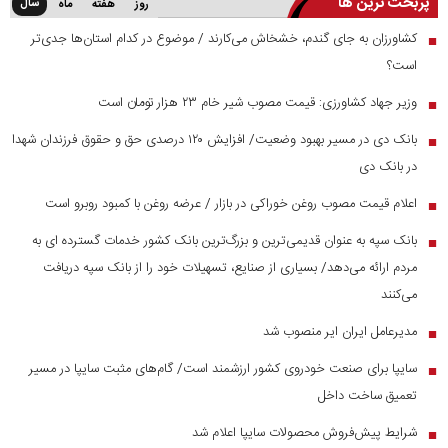
پربحث ترین ها
سال
روز
هفته
ماه
کشاورزان به جای گندم، خشخاش می‌کارند / موضوع در کدام استان‌ها جدی‌تر
■
است؟
وزیر جهاد کشاورزی: قیمت مصوب شیر خام ۲۳ هزار تومان است
■
بانک دی در مسیر بهبود وضعیت/ افزایش ۱۲۰ درصدی حق و حقوق فرزندان شهدا
■
در بانک دی
اعلام قیمت مصوب روغن خوراکی در بازار / عرضه روغن با کمبود روبرو است
■
بانک سپه به عنوان قدیمی‌ترین و بزرگ‌ترین بانک کشور خدمات گسترده ای به
■
مردم ارائه می‌دهد/ بسیاری از صنایع، تسهیلات خود را از بانک سپه دریافت
می‌کنند
مدیرعامل ایران ایر منصوب شد
■
سایپا برای صنعت خودروی کشور ارزشمند است/ گام‌های مثبت سایپا در مسیر
■
تعمیق ساخت داخل
شرایط پیش‌فروش محصولات سایپا اعلام شد
■