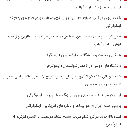
ایران را می‌سازند؟ + اینفوگرافی
رقابت پنهان در قلب صنایع معدنی؛ چهار الگوی متفاوت برای فتح زنجیره فولاد +
■
اینفوگرافی
نبض تولید فولاد در دست آهن اسفنجی؛ رقابت بر سر ظرفیت، فناوری و زنجیره
■
ارزش + اینفوگرافی
همکاری صنعت و دانشگاه و جایگاه ایران+اینفوگرافی
■
دانشگاه‌های دولتی در انحصار ثروتمندان+اینفوگرافی
■
خدمت‌رسانی بانک گردشگری به زائران اربعین؛ توزیع 15 هزار اقلام رفاهی سفر در
■
شلمچه، مهران و سیرجان
ایران در میانه هرم جمعیتی جهان و زنگ خطر پیری +اینفوگرافی
■
بررسی حمله ایران به هواپیماها و بالگردهای آمریکایی+اینفوگرافی
■
آینده بازار فولاد در گرو کدام مزیت است؛ اعتبار، موقعیت یا زنجیره ارزش؟ +
■
اینفوگرافی