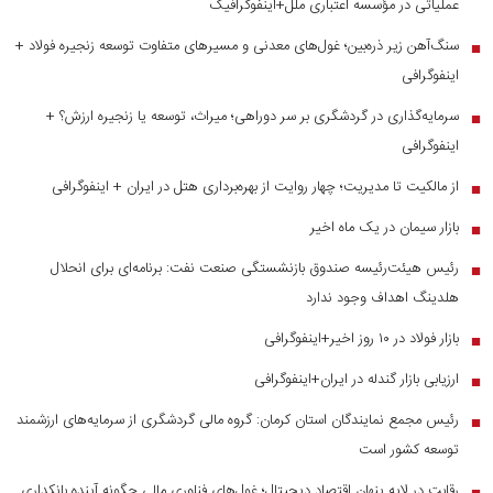
عملیاتی در مؤسسه اعتباری ملل+اینفوگرافیک
سنگ‌آهن زیر ذره‌بین؛ غول‌های معدنی و مسیر‌های متفاوت توسعه زنجیره فولاد +
■
اینفوگرافی
سرمایه‌گذاری در گردشگری بر سر دوراهی؛ میراث، توسعه یا زنجیره ارزش؟ +
■
اینفوگرافی
از مالکیت تا مدیریت؛ چهار روایت از بهره‌برداری هتل در ایران + اینفوگرافی
■
بازار سیمان در یک ماه اخیر
■
رئیس هیئت‌رئیسه صندوق بازنشستگی صنعت نفت: برنامه‌ای برای انحلال
■
هلدینگ اهداف وجود ندارد
بازار فولاد در ۱۰ روز اخیر+اینفوگرافی
■
ارزیابی بازار گندله در ایران+اینفوگرافی
■
رئیس مجمع نمایندگان استان کرمان: گروه مالی گردشگری از سرمایه‌های ارزشمند
■
توسعه کشور است
رقابت در لایه پنهان اقتصاد دیجیتال؛ غول‌های فناوری مالی چگونه آینده بانکداری
■