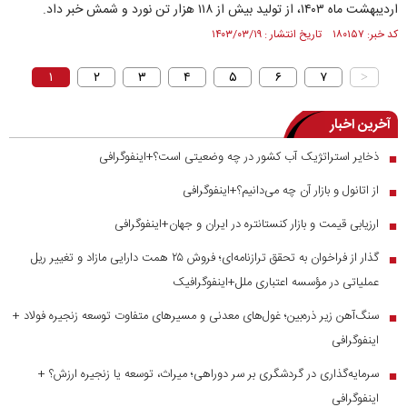
اردیبهشت ماه ۱۴۰۳، از تولید بیش از ۱۱۸ هزار تن نورد و شمش خبر داد.
کد خبر: ۱۸۰۱۵۷ تاریخ انتشار : ۱۴۰۳/۰۳/۱۹
۱
۲
۳
۴
۵
۶
۷
>
آخرین اخبار
ذخایر استراتژیک آب کشور در چه وضعیتی است؟+اینفوگرافی
■
از اتانول و بازار آن چه می‌دانیم؟+اینفوگرافی
■
ارزیابی قیمت و بازار کنستانتره در ایران و جهان+اینفوگرافی
■
گذار از فراخوان به تحقق ترازنامه‌ای؛ فروش ۲۵ همت دارایی مازاد و تغییر ریل
■
عملیاتی در مؤسسه اعتباری ملل+اینفوگرافیک
سنگ‌آهن زیر ذره‌بین؛ غول‌های معدنی و مسیر‌های متفاوت توسعه زنجیره فولاد +
■
اینفوگرافی
سرمایه‌گذاری در گردشگری بر سر دوراهی؛ میراث، توسعه یا زنجیره ارزش؟ +
■
اینفوگرافی