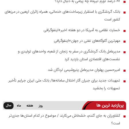
۸۷ درصد تورم تیرماه چه پیامی به دنبال دارد؟
■
بانک گردشگری با استقرار زیرساخت‌های خدماتی، همراه زائران اربعین در مرز‌های
■
کشور است
خسارت نظامی به آمریکا در دو هفته اخیر+اینفوگرافی
■
مهم‌ترین گلوگاه‌های نفتی در جهان+اینفوگرافی
■
مدیرعامل بانک گردشگری در سفر به زنجان از شعبه، واحدهای تولیدی و
■
نشست‌های اقتصادی استان بازدید کرد
امیرحسین پهلوان مدیرعامل پتروشیمی لردگان شد
■
تمهیدات جدید برای جبران آثار اختلال سامانه‌ها/ بانک ملی ایران جرایم تأخیر
■
تسهیلات را بخشید
پربازدید ترین ها
سال
روز
هفته
ماه
کشاورزان به جای گندم، خشخاش می‌کارند / موضوع در کدام استان‌ها جدی‌تر
■
است؟