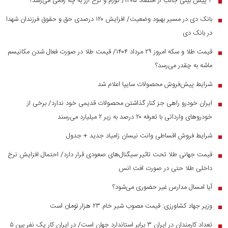
۴ پیش بینی جالب از اقتصاد ۱۴۰۵/ تورم و نرخ ارز به چه رقمی می‌رسد؟
■
بانک دی در مسیر بهبود وضعیت/ افزایش ۱۲۰ درصدی حق و حقوق فرزندان شهدا
■
در بانک دی
قیمت طلا و سکه امروز ۲۹ مرداد ۱۴۰۴/ قیمت طلا در صورت فعال شدن مکانیسم
■
ماشه به چقدر می‌رسد؟
شرایط پیش‌فروش محصولات سایپا اعلام شد
■
ایران خودرو راهی جز کنار گذاشتن محصولات قدیمی خود ندارد/ برخی از
■
خودرو‌های وارداتی با تعرفه ۲۰ درصد به زیر ۲ میلیارد می‌رسند
شرایط فروش اقساطی وانت نیسان زامیاد جدید + جدول
■
قیمت جهانی طلا تحت تاثیر سیگنال‌های صعودی قرار دارد/ احتمال افزایش نرخ
■
داخلی طلا حتی در صورت افت انس
آیا امسال مدارس غیر حضوری می‌شود؟
■
وزیر جهاد کشاورزی: قیمت مصوب شیر خام ۲۳ هزار تومان است
■
تعداد کارمندان در ایران ۳ برابر استاندارد جهان است/ در ایران کار یک نفر بین ۵
■