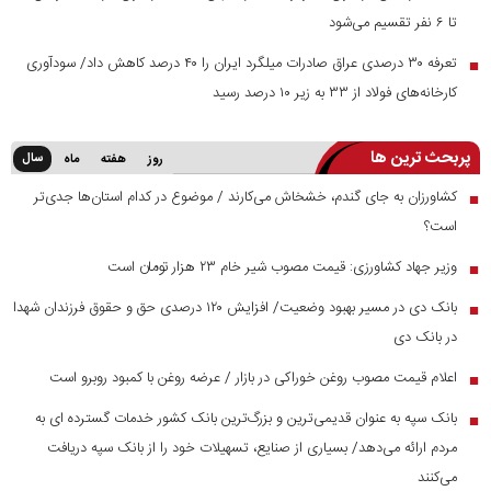
تا ۶ نفر تقسیم می‌شود
تعرفه ۳۰ درصدی عراق صادرات میلگرد ایران را ۴۰ درصد کاهش داد/ سودآوری
■
کارخانه‌های فولاد از ۳۳ به زیر ۱۰ درصد رسید
پربحث ترین ها
سال
روز
هفته
ماه
کشاورزان به جای گندم، خشخاش می‌کارند / موضوع در کدام استان‌ها جدی‌تر
■
است؟
وزیر جهاد کشاورزی: قیمت مصوب شیر خام ۲۳ هزار تومان است
■
بانک دی در مسیر بهبود وضعیت/ افزایش ۱۲۰ درصدی حق و حقوق فرزندان شهدا
■
در بانک دی
اعلام قیمت مصوب روغن خوراکی در بازار / عرضه روغن با کمبود روبرو است
■
بانک سپه به عنوان قدیمی‌ترین و بزرگ‌ترین بانک کشور خدمات گسترده ای به
■
مردم ارائه می‌دهد/ بسیاری از صنایع، تسهیلات خود را از بانک سپه دریافت
می‌کنند