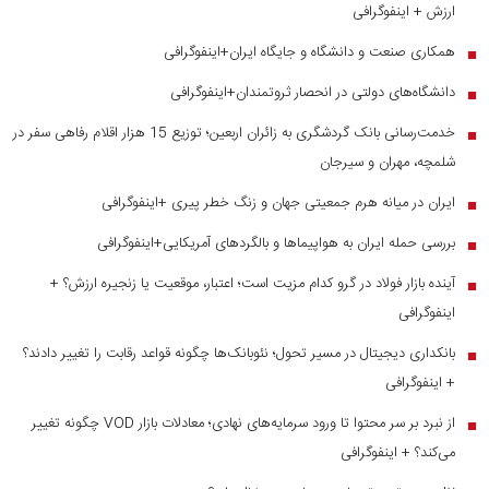
ارزش + اینفوگرافی
همکاری صنعت و دانشگاه و جایگاه ایران+اینفوگرافی
■
دانشگاه‌های دولتی در انحصار ثروتمندان+اینفوگرافی
■
خدمت‌رسانی بانک گردشگری به زائران اربعین؛ توزیع 15 هزار اقلام رفاهی سفر در
■
شلمچه، مهران و سیرجان
ایران در میانه هرم جمعیتی جهان و زنگ خطر پیری +اینفوگرافی
■
بررسی حمله ایران به هواپیماها و بالگردهای آمریکایی+اینفوگرافی
■
آینده بازار فولاد در گرو کدام مزیت است؛ اعتبار، موقعیت یا زنجیره ارزش؟ +
■
اینفوگرافی
بانکداری دیجیتال در مسیر تحول؛ نئوبانک‌ها چگونه قواعد رقابت را تغییر دادند؟
■
+ اینفوگرافی
از نبرد بر سر محتوا تا ورود سرمایه‌های نهادی؛ معادلات بازار VOD چگونه تغییر
■
می‌کند؟ + اینفوگرافی