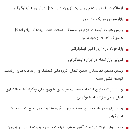
از مالکیت تا مدیریت؛ چهار روایت از بهره‌برداری هتل در ایران + اینفوگرافی
■
بازار سیمان در یک ماه اخیر
■
رئیس هیئت‌رئیسه صندوق بازنشستگی صنعت نفت: برنامه‌ای برای انحلال
■
هلدینگ اهداف وجود ندارد
بازار فولاد در ۱۰ روز اخیر+اینفوگرافی
■
ارزیابی بازار گندله در ایران+اینفوگرافی
■
رئیس مجمع نمایندگان استان کرمان: گروه مالی گردشگری از سرمایه‌های ارزشمند
■
توسعه کشور است
رقابت در لایه پنهان اقتصاد دیجیتال؛ غول‌های فناوری مالی چگونه آینده بانکداری
■
ایران را می‌سازند؟ + اینفوگرافی
رقابت پنهان در قلب صنایع معدنی؛ چهار الگوی متفاوت برای فتح زنجیره فولاد +
■
اینفوگرافی
نبض تولید فولاد در دست آهن اسفنجی؛ رقابت بر سر ظرفیت، فناوری و زنجیره
■