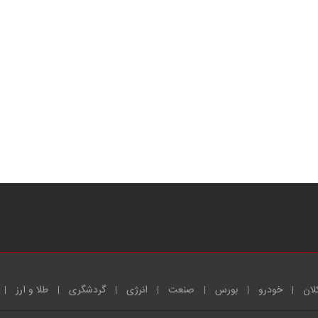
لان
خودرو
بورس
صنعت
انرژی
گردشگری
طلا و ارز