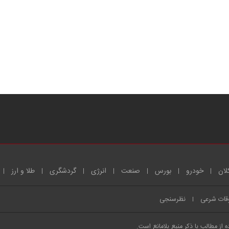
لان
خودرو
بورس
صنعت
انرژی
گردشگری
طلا و ارز
قات شرعی
نظرسنجی
از مطالب با ذکر منبع بلامانع است.