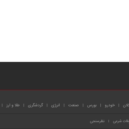
لان
خودرو
بورس
صنعت
انرژی
گردشگری
طلا و ارز
قات شرعی
نظرسنجی