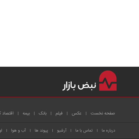
صفحه نخست
عکس
فیلم
بانک
بیمه
اقتصاد ک
درباره ما
تماس با ما
آرشیو
پیوند ها
آب و هوا
او