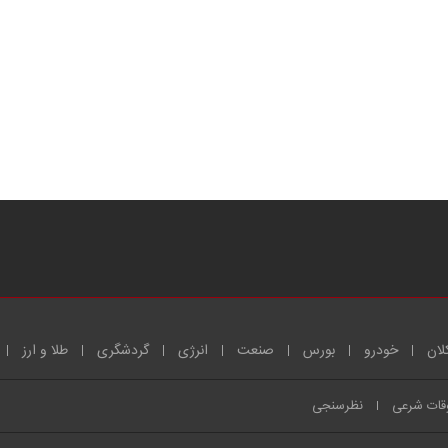
لان
خودرو
بورس
صنعت
انرژی
گردشگری
طلا و ارز
قات شرعی
نظرسنجی