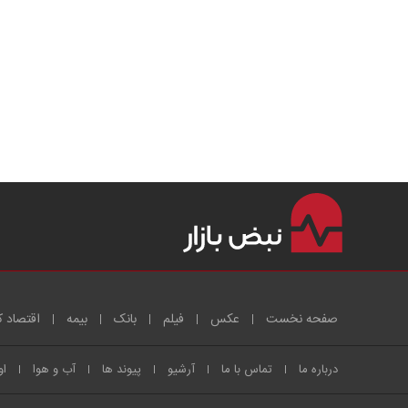
صفحه نخست
عکس
فیلم
بانک
بیمه
اقتصاد ک
درباره ما
تماس با ما
آرشیو
پیوند ها
آب و هوا
او