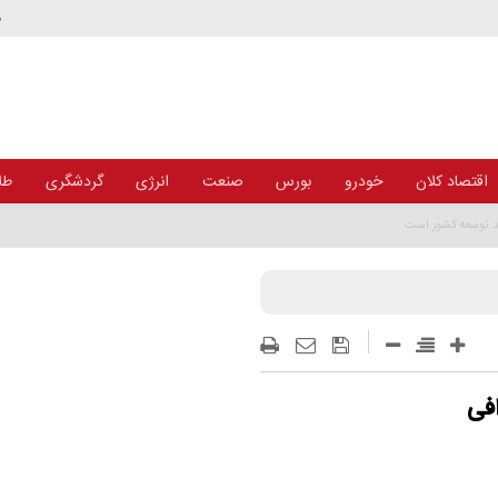
د
اقتصاد کلان
خودرو
بورس
صنعت
انرژی
گردشگری
طلا
افی