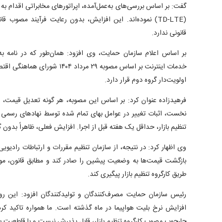
گفت: بر اساس بررسی‌های به‌عمل‌آمده، اپراتور‌های مخابراتی اقدام به
(TD-LTE) نموده‌اند. این افزایش، بدون رعایت فرآیند مصوب
قانونی ندارد.
بر اساس اعلام سازمان حمایت، وی افزود: همان‌طور که در نامه به
خدمات اینترنت بر اساس مصوبه ۲۹ مردا
اولویت‌دار گروه دوم قرار دارد.
فرهیدزاده عنوان کرد: بر اساس این مصوبه، هر گونه تعدیل قیمت
نخست، اثبات تغییر در عوامل بهای تمام شده توسط نهاد‌های رسمی و 
تنظیم بازار، حداقل یک هفته قبل از اجرا. افزایش فعلی، ظاهراً بدون
وی اظهار کرد: در نتیجه، از سازمان تنظیم مقررات و ارتباطات رادیویی
بازگشت قیمت‌ها به وضعیت پیشین را صادر کند و مطابق قانون، مو
طریق کارگروه تنظیم بازار پیگیری کند.
رئیس سازمان حمایت مصرف‌کنندگان و تولیدکنندگان افزود: این روی
افزایش نرخ بلیت هواپیما در ماه گذشته است. ما همواره تاکید کر
چارچوب مصوب کارگروه تنظیم بازار، قابل پذیرش نیست و با قاطعیت با