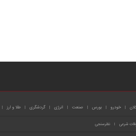
لان
خودرو
بورس
صنعت
انرژی
گردشگری
طلا و ارز
قات شرعی
نظرسنجی