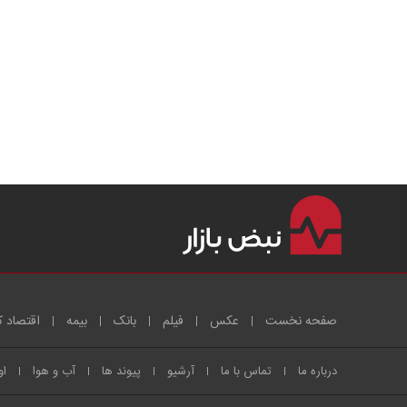
صفحه نخست
عکس
فیلم
بانک
بیمه
اقتصاد ک
درباره ما
تماس با ما
آرشیو
پیوند ها
آب و هوا
او