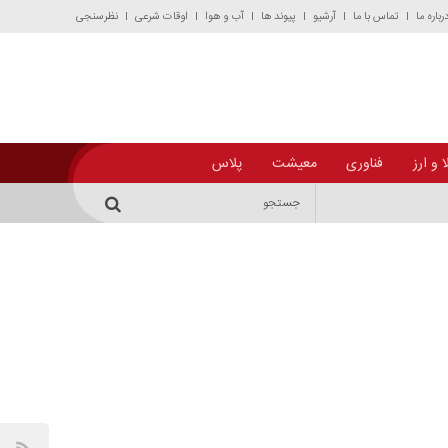
رباره ما
تماس با ما
آرشیو
پیوند ها
آب و هوا
اوقات شرعی
نظرسنجی
 و ارز
فناوری
معیشت
پلاس