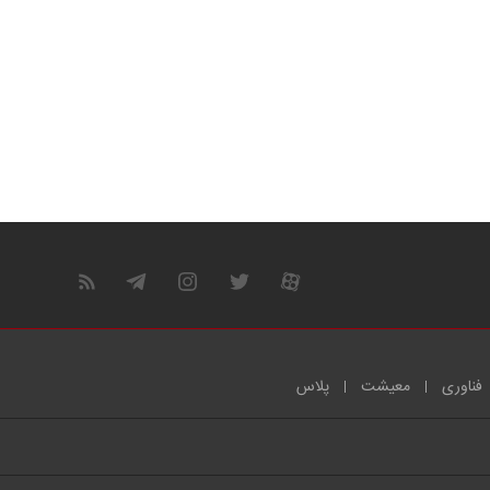
فناوری
معیشت
پلاس