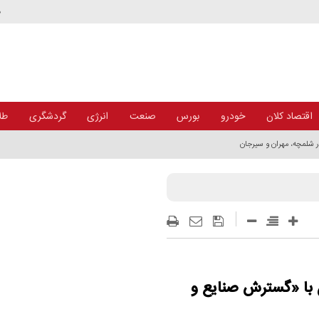
د
اقتصاد کلان
خودرو
بورس
صنعت
انرژی
گردشگری
طلا
ن با «گسترش صنایع و