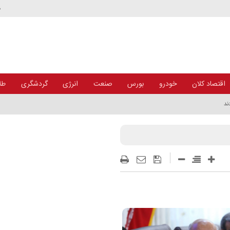
د
اقتصاد کلان
خودرو
بورس
صنعت
انرژی
گردشگری
طلا
ند