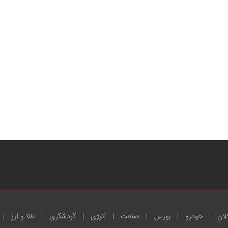
لان
خودرو
بورس
صنعت
انرژی
گردشگری
طلا و ارز