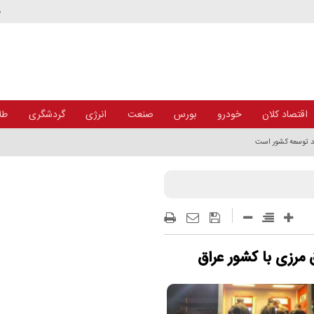
د
اقتصاد کلان
خودرو
بورس
صنعت
انرژی
گردشگری
طلا
ند توسعه کشور است
 مرزی با كشور عراق