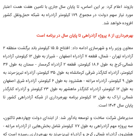
بازوند اعلام کرد:‌ بر این اساس، تا پایان سال جاری با تامین هفت همت اعتبار
مورد نیاز سهم دولت در مجموع ۱۷۹ کیلومتر آزادراه به شبکه حمل‌ونقل کشور
افزوده خواهد شد.
بهره‌برداری از ۸ پروژه آزادراهی تا پایان سال در برنامه است
معاون وزیر راه و شهرسازی ادامه داد: افتتاح ۱۵.۵ کیلومتر باند برگشت منطقه ۲
آزادراه تهران - شمال، قطعه ۷ آزادراه اصفهان - شیراز به طول ۱۲ کیلومتر، آزادراه
شمالی-کرج به طول ۱۸.۶ کیلومتر، قطعه ۲ آزادراه گرمسار - سمنان به طول ۳۶
کیلومتر، آزادراه کنارگذر شرقی کرمانشاه به طول ۳۵ کیلومتر، آزادراه تبریز-مرند به
طول ۹ کیلومتر، آزادراه مراغه - هشترود به طول ۶ کیلومتر، آزادراه شرق اصفهان
به طول ۱۲ کیلومتر، آزادراه کنارگذر ماهشهر به طول ۲۳ کیلومتر و آزادراه کنارگذر
شمالی اراک به طول ۱۲ کیلومتر برنامه بهره‌برداری از شبکه آزادراهی کشور تا
پایان سال ۱۴۰۴ است.
مدیرعامل شرکت ساخت و توسعه یادآور شد: از ابتدای دولت چهاردهم تاکنون،
سه پروژه مهم آزادراهی به طول ۷۷ کیلومتر شامل بخش‌هایی از آزادراه مراغه -
هشترود، آزادراه شمالی کرج و آزادراه تبریز-مرند به بهره‌برداری رسیده است که