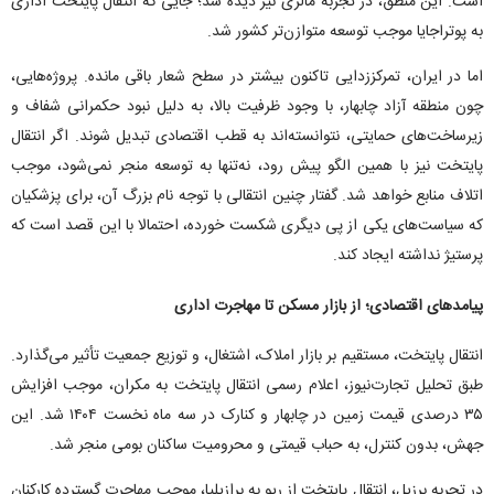
است. این منطق، در تجربه مالزی نیز دیده شد؛ جایی که انتقال پایتخت اداری
به پوتراجایا موجب توسعه متوازن‌تر کشور شد.
اما در ایران، تمرکززدایی تاکنون بیشتر در سطح شعار باقی مانده. پروژه‌هایی،
چون منطقه آزاد چابهار، با وجود ظرفیت بالا، به دلیل نبود حکمرانی شفاف و
زیرساخت‌های حمایتی، نتوانسته‌اند به قطب اقتصادی تبدیل شوند. اگر انتقال
پایتخت نیز با همین الگو پیش رود، نه‌تنها به توسعه منجر نمی‌شود، موجب
اتلاف منابع خواهد شد. گفتار چنین انتقالی با توجه نام بزرگ آن، برای پزشکیان
که سیاست‌های یکی از پی دیگری شکست خورده، احتمالا با این قصد است که
پرستیژ نداشته ایجاد کند.
پیامد‌های اقتصادی؛ از بازار مسکن تا مهاجرت اداری
انتقال پایتخت، مستقیم بر بازار املاک، اشتغال، و توزیع جمعیت تأثیر می‌گذارد.
طبق تحلیل تجارت‌نیوز، اعلام رسمی انتقال پایتخت به مکران، موجب افزایش
۳۵ درصدی قیمت زمین در چابهار و کنارک در سه ماه نخست ۱۴۰۴ شد. این
جهش، بدون کنترل، به حباب قیمتی و محرومیت ساکنان بومی منجر شد.
در تجربه برزیل، انتقال پایتخت از ریو به برازیلیا، موجب مهاجرت گسترده کارکنان