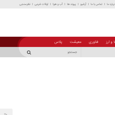
رباره ما
تماس با ما
آرشیو
پیوند ها
آب و هوا
اوقات شرعی
نظرسنجی
 و ارز
فناوری
معیشت
پلاس