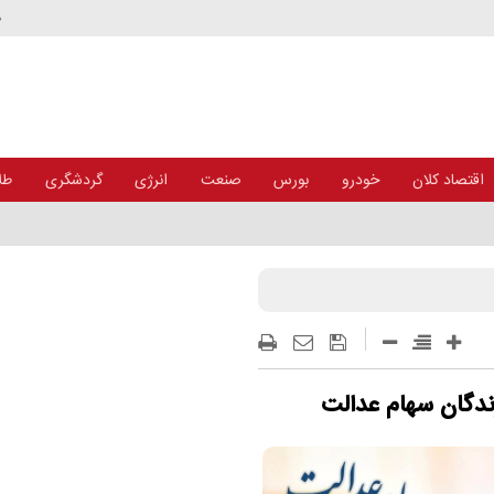
د
اقتصاد کلان
خودرو
بورس
صنعت
انرژی
گردشگری
طلا
رندگان سهام عدالت