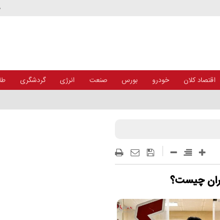
د
اقتصاد کلان
خودرو
بورس
صنعت
انرژی
گردشگری
طلا
جران چیست؟