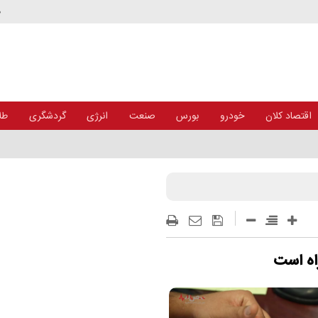
د
اقتصاد کلان
خودرو
بورس
صنعت
انرژی
گردشگری
طلا
اه است