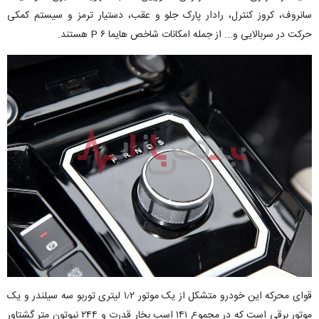
سانروف، کروز کنترل، رادار پارک جلو و عقب، دستیار ترمز و سیستم کمکی
حرکت در سربالایی و... از جمله امکانات شاخص هایما ۶ P هستند.
قوای محرکه این خودرو متشکل از یک موتور ۱٫۲ لیتری توربو سه سیلندر و یک
موتور برقی است که در مجموع ۱۴۱ اسب بخار قدرت و ۲۴۴ نیوتون متر گشتاور