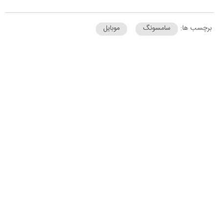
برچسب ها:
سامسونگ
موبایل