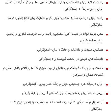
رقابت در لایه پنهان اقتصاد دیجیتال؛ غول‌های فناوری مالی چگونه آینده بانکداری
■
ایران را می‌سازند؟ + اینفوگرافی
رقابت پنهان در قلب صنایع معدنی؛ چهار الگوی متفاوت برای فتح زنجیره فولاد +
■
اینفوگرافی
نبض تولید فولاد در دست آهن اسفنجی؛ رقابت بر سر ظرفیت، فناوری و زنجیره
■
ارزش + اینفوگرافی
همکاری صنعت و دانشگاه و جایگاه ایران+اینفوگرافی
■
دانشگاه‌های دولتی در انحصار ثروتمندان+اینفوگرافی
■
خدمت‌رسانی بانک گردشگری به زائران اربعین؛ توزیع 15 هزار اقلام رفاهی سفر در
■
شلمچه، مهران و سیرجان
ایران در میانه هرم جمعیتی جهان و زنگ خطر پیری +اینفوگرافی
■
بررسی حمله ایران به هواپیماها و بالگردهای آمریکایی+اینفوگرافی
■
آینده بازار فولاد در گرو کدام مزیت است؛ اعتبار، موقعیت یا زنجیره ارزش؟ +
■
اینفوگرافی