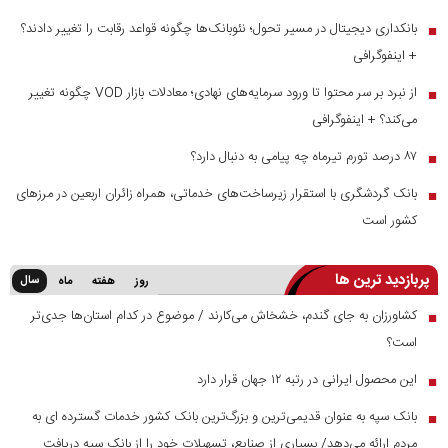
بانکداری دیجیتال در مسیر تحول؛ نئوبانک‌ها چگونه قواعد رقابت را تغییر دادند؟
■
+ اینفوگرافی
از نبرد بر سر محتوا تا ورود سرمایه‌های نهادی؛ معادلات بازار VOD چگونه تغییر
■
می‌کند؟ + اینفوگرافی
۸۷ درصد تورم تیرماه چه پیامی به دنبال دارد؟
■
بانک گردشگری با استقرار زیرساخت‌های خدماتی، همراه زائران اربعین در مرز‌های
■
کشور است
پربازدید ترین ها
سال
روز
هفته
ماه
کشاورزان به جای گندم، خشخاش می‌کارند / موضوع در کدام استان‌ها جدی‌تر
■
است؟
این محصول ایرانی در رتبه ۱۲ جهان قرار دارد
■
بانک سپه به عنوان قدیمی‌ترین و بزرگ‌ترین بانک کشور خدمات گسترده ای به
■
مردم ارائه می‌دهد/ بسیاری از صنایع، تسهیلات خود را از بانک سپه دریافت