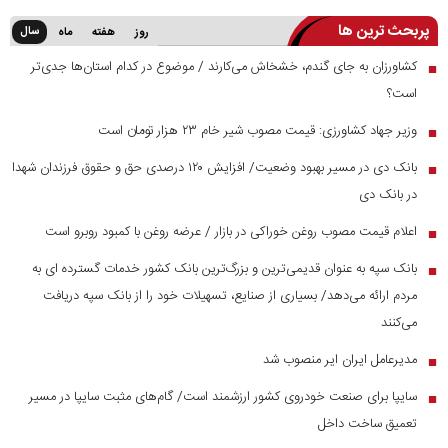
پربحث ترین ها
سال
روز
هفته
ماه
کشاورزان به جای گندم، خشخاش می‌کارند / موضوع در کدام استان‌ها جدی‌تر
■
است؟
وزیر جهاد کشاورزی: قیمت مصوب شیر خام ۲۳ هزار تومان است
■
بانک دی در مسیر بهبود وضعیت/ افزایش ۱۲۰ درصدی حق و حقوق فرزندان شهدا
■
در بانک دی
اعلام قیمت مصوب روغن خوراکی در بازار / عرضه روغن با کمبود روبرو است
■
بانک سپه به عنوان قدیمی‌ترین و بزرگ‌ترین بانک کشور خدمات گسترده ای به
■
مردم ارائه می‌دهد/ بسیاری از صنایع، تسهیلات خود را از بانک سپه دریافت
می‌کنند
مدیرعامل ایران ایر منصوب شد
■
سایپا برای صنعت خودروی کشور ارزشمند است/ گام‌های مثبت سایپا در مسیر
■
تعمیق ساخت داخل