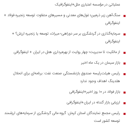
عملیاتی در مؤسسه اعتباری ملل+اینفوگرافیک
سنگ‌آهن زیر ذره‌بین؛ غول‌های معدنی و مسیر‌های متفاوت توسعه زنجیره فولاد +
■
اینفوگرافی
سرمایه‌گذاری در گردشگری بر سر دوراهی؛ میراث، توسعه یا زنجیره ارزش؟ +
■
اینفوگرافی
از مالکیت تا مدیریت؛ چهار روایت از بهره‌برداری هتل در ایران + اینفوگرافی
■
بازار سیمان در یک ماه اخیر
■
رئیس هیئت‌رئیسه صندوق بازنشستگی صنعت نفت: برنامه‌ای برای انحلال
■
هلدینگ اهداف وجود ندارد
بازار فولاد در ۱۰ روز اخیر+اینفوگرافی
■
ارزیابی بازار گندله در ایران+اینفوگرافی
■
رئیس مجمع نمایندگان استان کرمان: گروه مالی گردشگری از سرمایه‌های ارزشمند
■
توسعه کشور است