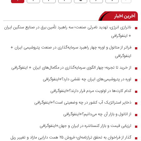
۲
۳
۴
۵
۶
۷
آخرین اخبار
ناترازی انرژی، تهدید نامرئی صنعت؛ سه راهبرد تأمین برق در صنایع سنگین ایران
■
+ اینفوگرافی
فراتر از متانول و اوره؛ چهار راهبرد سرمایه‌گذاری در صنعت پتروشیمی ایران +
■
اینفوگرافی
از خرید تا تجربه؛ چهار الگوی سرمایه‌گذاری در مگامال‌های ایران + اینفوگرافی
■
اوره در پتروشیمی‌های ایران چه نقشی دارد؟+اینفوگرافی
■
کدام کارت‌ها در اولویت مردم قرار دارند؟+اینفوگرافی
■
ذخایر استراتژیک آب کشور در چه وضعیتی است؟+اینفوگرافی
■
از اتانول و بازار آن چه می‌دانیم؟+اینفوگرافی
■
ارزیابی قیمت و بازار کنستانتره در ایران و جهان+اینفوگرافی
■
گذار از فراخوان به تحقق ترازنامه‌ای؛ فروش ۲۵ همت دارایی مازاد و تغییر ریل
■