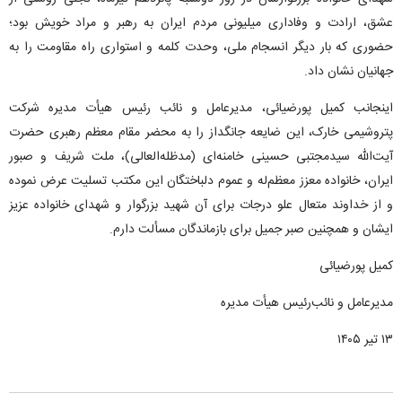
عشق، ارادت و وفاداری میلیونی مردم ایران به رهبر و مراد خویش بود؛
حضوری که بار دیگر انسجام ملی، وحدت کلمه و استواری راه مقاومت را به
جهانیان نشان داد.
اینجانب کمیل پورضیائی، مدیرعامل و نائب رئیس هیأت مدیره شرکت
پتروشیمی خارک، این ضایعه جانگداز را به محضر مقام معظم رهبری حضرت
آیت‌الله سیدمجتبی حسینی خامنه‌ای (مدظله‌العالی)، ملت شریف و صبور
ایران، خانواده معزز معظم‌له و عموم دلباختگان این مکتب تسلیت عرض نموده
و از خداوند متعال علو درجات برای آن شهید بزرگوار و شهدای خانواده عزیز
ایشان و همچنین صبر جمیل برای بازماندگان مسألت دارم.
کمیل پورضیائی
مدیرعامل و نائب‌رئیس هیأت مدیره
۱۳ تیر ۱۴۰۵