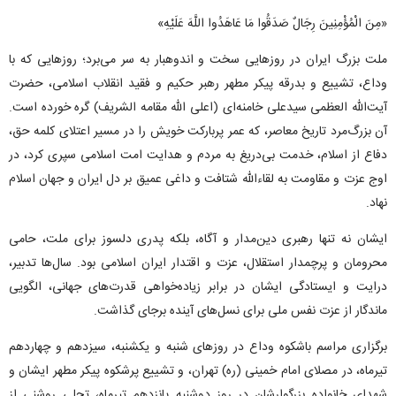
«مِنَ الْمُؤْمِنِینَ رِجَالٌ صَدَقُوا مَا عَاهَدُوا اللَّهَ عَلَیْهِ»
ملت بزرگ ایران در روزهایی سخت و اندوهبار به سر می‌برد؛ روزهایی که با
وداع، تشییع و بدرقه پیکر مطهر رهبر حکیم و فقید انقلاب اسلامی، حضرت
آیت‌الله العظمی سیدعلی خامنه‌ای (اعلی الله مقامه الشریف) گره خورده است.
آن بزرگ‌مرد تاریخ معاصر، که عمر پربارکت خویش را در مسیر اعتلای کلمه حق،
دفاع از اسلام، خدمت بی‌دریغ به مردم و هدایت امت اسلامی سپری کرد، در
اوج عزت و مقاومت به لقاءالله شتافت و داغی عمیق بر دل ایران و جهان اسلام
نهاد.
ایشان نه تنها رهبری دین‌مدار و آگاه، بلکه پدری دلسوز برای ملت، حامی
محرومان و پرچمدار استقلال، عزت و اقتدار ایران اسلامی بود. سال‌ها تدبیر،
درایت و ایستادگی ایشان در برابر زیاده‌خواهی قدرت‌های جهانی، الگویی
ماندگار از عزت نفس ملی برای نسل‌های آینده برجای گذاشت.
برگزاری مراسم باشکوه وداع در روزهای شنبه و یکشنبه، سیزدهم و چهاردهم
تیرماه، در مصلای امام خمینی (ره) تهران، و تشییع پرشکوه پیکر مطهر ایشان و
شهدای خانواده بزرگوارشان در روز دوشنبه پانزدهم تیرماه، تجلی روشنی از