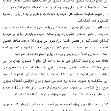
این طرح سرمایه گذاری که هدف گذاری آن جذب 500 میلیارد تومان سرمایه
است، مستقیماً به تامین مالی زنجیره تامین صنعت فولاد کشور اختصاص دارد
تا از طریق هدایت سرمایه های خرد، به حرکت چرخ های تولید در یکی از صنایع
کلیدی و مادر کمک کند.
بیمه البرز در این ابزار نوین مالی، ساختاری را طراحی کرده است که هم زمان با
حمایت از بخش صنعتی کشور، بالاترین سطح امنیت و بازدهی را برای سرمایه
گذاران ایجاد کند. در همین راستا، نرخ سود این پروژه 40 درصد سالانه تعیین
شده و اصل و سود سرمایه به طور کامل از سوی بیمه البرز تعهد و تضمین شده
است تا بستری کاملاً امن و بدون ریسک برای عموم جامعه فراهم شود.
علاقه مندان و بیمه گذاران می توانند با حداقل مبلغ 5 میلیون تومان در این
طرح مشارکت داشته باشند. دوره این طرح یک ساله است و متقاضیان می
توانند از 1 تیر لغایت 31 تیر 1405 نسبت به ثبت نام در آن اقدام کنند. سود
این مشارکت به صورت سالانه پرداخت می شود و برای افزایش انعطاف پذیری
طرح، نرخ شکست در صورت انصراف زودتر از موعد، برای ماه اول 15 درصد و
برای مابقی مدت 25 درصد به صورت روزشمار در نظر گرفته شده است.
گفتنی است فاز دوم پروژه آتیه، سومین گام بلند بیمه البرز از زمان کلید خوردن