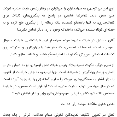
اوج این بی توجهی به سهامداران را می‌توان در رفتار رئیس هیات مدیره شرکت
ملی مس دید. غلامرضا شافعی در پاسخ به پیگیری‌های تابناک برای
شفاف‌سازی، نه تنها پاسخگو نیست، بلکه رسانه را از پیگیری منع کرده و به
جمله‌ای کوتاه بسنده می‌کند: «اختلاف وجود دارد، دیگر تماس نگیرید!
آقای مسئول در هیات مدیره! مردم سهامدارِ این شرکت‌اند... شرکت «اموال
عمومی» است، نه «ملک شخصی» که بخواهید با پنهان‌کاری و سکوت، روی
تخلفات احتمالی سرپوش بگذارید؛ لطفا پاسخگو باشید و شفاف سازی کنید.
از سوی دیگر، سکوت سمیعی‌نژاد رئیس هیات عامل ایمیدرو نیز به عنوان متولی
اصلی، پرسش‌برانگیزتر از همیشه است. چرا ایمیدرو به جای حراست از قانون،
با ابزار فشار و نامه‌نگاری‌های غیرمتعارف، این گمانه زنی را به وجود آورده است
که در حال مهندسیِ ترکیب هیات مدیره است؟ آیا قرار است «مس» در شرایط
حساس اقتصادی کشور، قربانیِ سهم‌خواهی‌های وزیر و اطرافیانش شود؟
نقض حقوق مالکانه سهامداران عدالت
تعلل در تعیین تکلیف نمایندگان قانونی سهام عدالت، فراتر از یک بحث