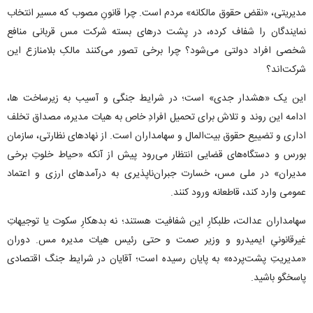
مدیریتی، «نقض حقوق مالکانه» مردم است. چرا قانونِ مصوب که مسیر انتخاب
نمایندگان را شفاف کرده، در پشت در‌های بسته شرکت مس قربانی منافع
شخصی افراد دولتی می‌شود؟ چرا برخی تصور می‌کنند مالکِ بلامنازع این
شرکت‌اند؟
این یک «هشدار جدی» است؛ در شرایط جنگی و آسیب به زیرساخت ها،
ادامه این روند و تلاش برای تحمیل افرادِ خاص به هیات مدیره، مصداق تخلف
اداری و تضییع حقوق بیت‌المال و سهامداران است. از نهاد‌های نظارتی، سازمان
بورس و دستگاه‌های قضایی انتظار می‌رود پیش از آنکه «حیاط خلوتِ برخی
مدیران» در ملی مس، خسارت جبران‌ناپذیری به درآمد‌های ارزی و اعتماد
عمومی وارد کند، قاطعانه ورود کنند.
سهامداران عدالت، طلبکارِ این شفافیت هستند؛ نه بدهکارِ سکوت یا توجیهاتِ
غیرقانونیِ ایمیدرو و وزیر صمت و حتی رئیس هیات مدیره مس. دوران
«مدیریتِ پشت‌پرده» به پایان رسیده است؛ آقایان در شرایط جنگ اقتصادی
پاسخگو باشید.