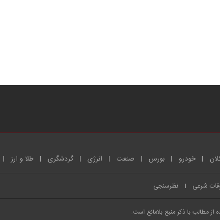
لان
خودرو
بورس
صنعت
انرژی
گردشگری
طلا و ارز
قات شرعی
نظرسنجی
از مطالب با ذکر منبع بلامانع است.