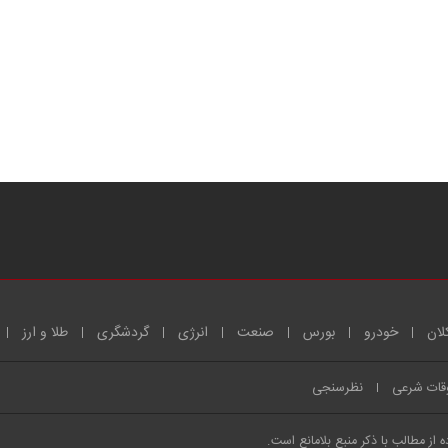
لان
خودرو
بورس
صنعت
انرژی
گردشگری
طلا و ارز
قات شرعی
نظرسنجی
از مطالب با ذکر منبع بلامانع است.