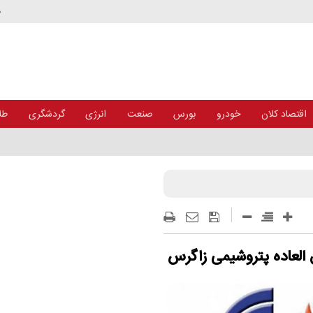
د
اقتصاد کلان
خودرو
بورس
صنعت
انرژی
گردشگری
طلا
العاده پتروشیمی زاگرس