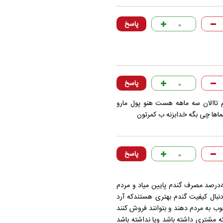
پاسخ
۰
پاسخ
۰
 تاالان سه ماهه هست هنو پول مارو
اها چی بگه خدابزنه ب کمرتون
پاسخ
۰
اگر آرد آزاد بشه و یارانه به حساب مردم واریز بشه مطمین باشید 40درصد مصرف گندم پایین میاد و مردم
بال کیفیت گندم بهتری هستندکه آرد
 خوب به مردم دهند و بتوانند فروش کنند
ه مشتری داشته باشد ویا نداشته باشد