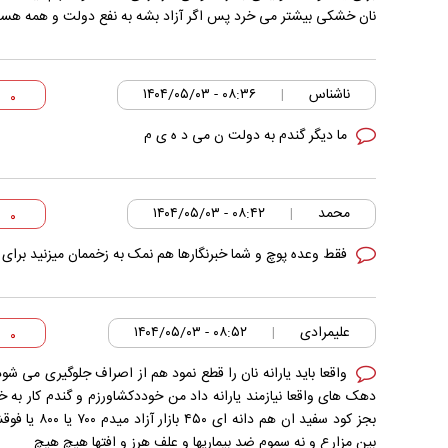
نان خشکی بیشتر می خرد پس اگر آزاد بشه به نفع دولت و همه هست
ناشناس
۰۸:۳۶ - ۱۴۰۴/۰۵/۰۳
|
۰
ما دیگر گندم به دولت ن می د ه ی م
محمد
۰۸:۴۲ - ۱۴۰۴/۰۵/۰۳
|
۰
فقط وعده پوچ و شما خبرنگارها هم نمک به زخممان میزنید بر
علیمرادی
۰۸:۵۲ - ۱۴۰۴/۰۵/۰۳
|
۰
واقعا باید یارانه نان را قطع نمود هم از اصراف جلوگیری می ش
دهک های واقعا نیازمند یارانه داد من خوددکشاورزم و گندم کار به
بین مزارع و نه سموم ضد بیماریها و علف هرز و افتها هیچ هیچ