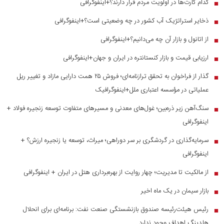
کدام کارت‌ها در اولویت مردم قرار دارند؟+اینفوگرافی
■
ذخایر استراتژیک آب کشور در چه وضعیتی است؟+اینفوگرافی
■
از اتانول و بازار آن چه می‌دانیم؟+اینفوگرافی
■
ارزیابی قیمت و بازار کنستانتره در ایران و جهان+اینفوگرافی
■
گذار از فراخوان به تحقق ترازنامه‌ای؛ فروش ۲۵ همت دارایی مازاد و تغییر ریل
■
عملیاتی در مؤسسه اعتباری ملل+اینفوگرافیک
سنگ‌آهن زیر ذره‌بین؛ غول‌های معدنی و مسیر‌های متفاوت توسعه زنجیره فولاد +
■
اینفوگرافی
سرمایه‌گذاری در گردشگری بر سر دوراهی؛ میراث، توسعه یا زنجیره ارزش؟ +
■
اینفوگرافی
از مالکیت تا مدیریت؛ چهار روایت از بهره‌برداری هتل در ایران + اینفوگرافی
■
بازار سیمان در یک ماه اخیر
■
رئیس هیئت‌رئیسه صندوق بازنشستگی صنعت نفت: برنامه‌ای برای انحلال
■
هلدینگ اهداف وجود ندارد