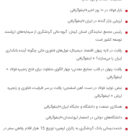
بازار فولاد در ۱۰ روز اخیر+اینفوگرافی
■
ارزیابی بازار گندله در ایران+اینفوگرافی
■
رئیس مجمع نمایندگان استان کرمان: گروه مالی گردشگری از سرمایه‌های ارزشمند
■
توسعه کشور است
رقابت در لایه پنهان اقتصاد دیجیتال؛ غول‌های فناوری مالی چگونه آینده بانکداری
■
ایران را می‌سازند؟ + اینفوگرافی
رقابت پنهان در قلب صنایع معدنی؛ چهار الگوی متفاوت برای فتح زنجیره فولاد +
■
اینفوگرافی
نبض تولید فولاد در دست آهن اسفنجی؛ رقابت بر سر ظرفیت، فناوری و زنجیره
■
ارزش + اینفوگرافی
همکاری صنعت و دانشگاه و جایگاه ایران+اینفوگرافی
■
دانشگاه‌های دولتی در انحصار ثروتمندان+اینفوگرافی
■
خدمت‌رسانی بانک گردشگری به زائران اربعین؛ توزیع 15 هزار اقلام رفاهی سفر در
■