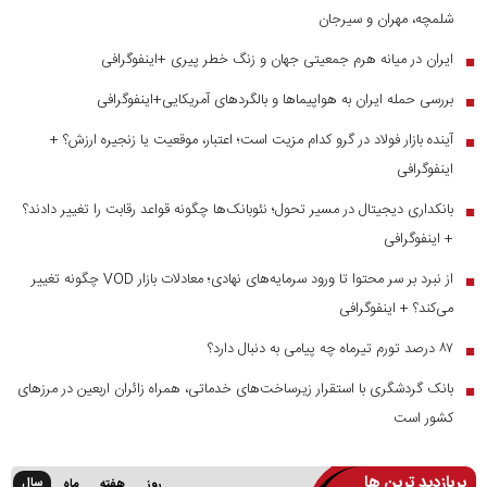
شلمچه، مهران و سیرجان
ایران در میانه هرم جمعیتی جهان و زنگ خطر پیری +اینفوگرافی
■
بررسی حمله ایران به هواپیماها و بالگردهای آمریکایی+اینفوگرافی
■
آینده بازار فولاد در گرو کدام مزیت است؛ اعتبار، موقعیت یا زنجیره ارزش؟ +
■
اینفوگرافی
بانکداری دیجیتال در مسیر تحول؛ نئوبانک‌ها چگونه قواعد رقابت را تغییر دادند؟
■
+ اینفوگرافی
از نبرد بر سر محتوا تا ورود سرمایه‌های نهادی؛ معادلات بازار VOD چگونه تغییر
■
می‌کند؟ + اینفوگرافی
۸۷ درصد تورم تیرماه چه پیامی به دنبال دارد؟
■
بانک گردشگری با استقرار زیرساخت‌های خدماتی، همراه زائران اربعین در مرز‌های
■
کشور است
پربازدید ترین ها
سال
روز
هفته
ماه