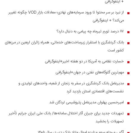
+ اینفوگرافی
از نبرد بر سر محتوا تا ورود سرمایه‌های نهادی؛ معادلات بازار VOD چگونه تغییر
■
می‌کند؟ + اینفوگرافی
۸۷ درصد تورم تیرماه چه پیامی به دنبال دارد؟
■
بانک گردشگری با استقرار زیرساخت‌های خدماتی، همراه زائران اربعین در مرز‌های
■
کشور است
خسارت نظامی به آمریکا در دو هفته اخیر+اینفوگرافی
■
مهم‌ترین گلوگاه‌های نفتی در جهان+اینفوگرافی
■
مدیرعامل بانک گردشگری در سفر به زنجان از شعبه، واحدهای تولیدی و
■
نشست‌های اقتصادی استان بازدید کرد
امیرحسین پهلوان مدیرعامل پتروشیمی لردگان شد
■
تمهیدات جدید برای جبران آثار اختلال سامانه‌ها/ بانک ملی ایران جرایم تأخیر
■
تسهیلات را بخشید
آگهی مرحله سوم مزایده اموال مازاد بانک دی در سال ۱۴۰۵
■