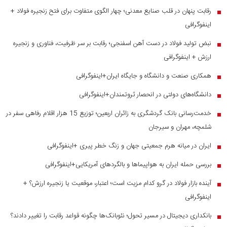
رقابت پنهان در قلب صنایع معدنی؛ چهار الگوی متفاوت برای فتح زنجیره فولاد +
■
اینفوگرافی
نبض تولید فولاد در دست آهن اسفنجی؛ رقابت بر سر ظرفیت، فناوری و زنجیره
■
ارزش + اینفوگرافی
همکاری صنعت و دانشگاه و جایگاه ایران+اینفوگرافی
■
دانشگاه‌های دولتی در انحصار ثروتمندان+اینفوگرافی
■
خدمت‌رسانی بانک گردشگری به زائران اربعین؛ توزیع 15 هزار اقلام رفاهی سفر در
■
شلمچه، مهران و سیرجان
ایران در میانه هرم جمعیتی جهان و زنگ خطر پیری +اینفوگرافی
■
بررسی حمله ایران به هواپیماها و بالگردهای آمریکایی+اینفوگرافی
■
آینده بازار فولاد در گرو کدام مزیت است؛ اعتبار، موقعیت یا زنجیره ارزش؟ +
■
اینفوگرافی
بانکداری دیجیتال در مسیر تحول؛ نئوبانک‌ها چگونه قواعد رقابت را تغییر دادند؟
■