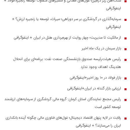
سنگ‌آهن زیر ذره‌بین؛ غول‌های معدنی و مسیر‌های متفاوت توسعه زنجیره فولاد +
■
اینفوگرافی
سرمایه‌گذاری در گردشگری بر سر دوراهی؛ میراث، توسعه یا زنجیره ارزش؟ +
■
اینفوگرافی
از مالکیت تا مدیریت؛ چهار روایت از بهره‌برداری هتل در ایران + اینفوگرافی
■
بازار سیمان در یک ماه اخیر
■
رئیس هیئت‌رئیسه صندوق بازنشستگی صنعت نفت: برنامه‌ای برای انحلال
■
هلدینگ اهداف وجود ندارد
بازار فولاد در ۱۰ روز اخیر+اینفوگرافی
■
ارزیابی بازار گندله در ایران+اینفوگرافی
■
رئیس مجمع نمایندگان استان کرمان: گروه مالی گردشگری از سرمایه‌های ارزشمند
■
توسعه کشور است
رقابت در لایه پنهان اقتصاد دیجیتال؛ غول‌های فناوری مالی چگونه آینده بانکداری
■
ایران را می‌سازند؟ + اینفوگرافی