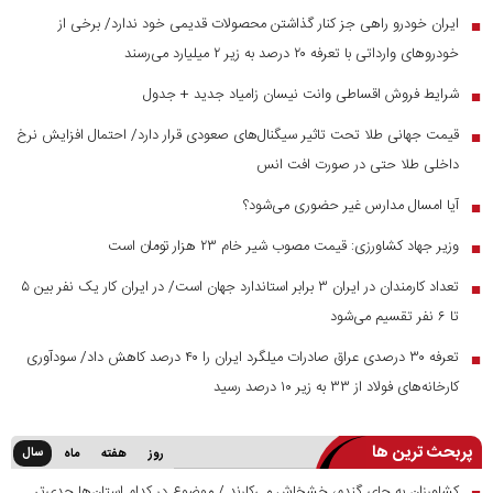
ایران خودرو راهی جز کنار گذاشتن محصولات قدیمی خود ندارد/ برخی از
■
خودرو‌های وارداتی با تعرفه ۲۰ درصد به زیر ۲ میلیارد می‌رسند
شرایط فروش اقساطی وانت نیسان زامیاد جدید + جدول
■
قیمت جهانی طلا تحت تاثیر سیگنال‌های صعودی قرار دارد/ احتمال افزایش نرخ
■
داخلی طلا حتی در صورت افت انس
آیا امسال مدارس غیر حضوری می‌شود؟
■
وزیر جهاد کشاورزی: قیمت مصوب شیر خام ۲۳ هزار تومان است
■
تعداد کارمندان در ایران ۳ برابر استاندارد جهان است/ در ایران کار یک نفر بین ۵
■
تا ۶ نفر تقسیم می‌شود
تعرفه ۳۰ درصدی عراق صادرات میلگرد ایران را ۴۰ درصد کاهش داد/ سودآوری
■
کارخانه‌های فولاد از ۳۳ به زیر ۱۰ درصد رسید
پربحث ترین ها
سال
روز
هفته
ماه
کشاورزان به جای گندم، خشخاش می‌کارند / موضوع در کدام استان‌ها جدی‌تر
■