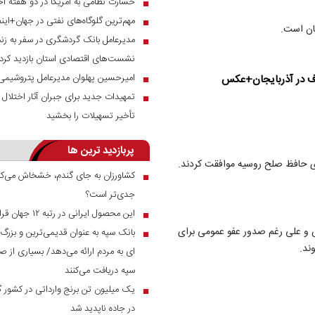
خسارت نظامی به آمریکا در دو هفته اخ
■
مهم‌ترین گلوگاه‌های نفتی در جهان+این
■
ان است.
مدیرعامل بانک گردشگری در سفر به زنج
■
نشست‌های اقتصادی استان بازدید کرد
امیرحسین پهلوان مدیرعامل پتروشیمی
اف در آذربایجان+عکس
■
تمهیدات جدید برای جبران آثار اختلال س
■
تأخیر تسهیلات را بخشید
پربازدید ترین ها
ای حافظ صلح روسیه موافقت کردند.
کشاورزان به جای گندم، خشخاش می‌کار
■
جدی‌تر است؟
این محصول ایرانی در رتبه ۱۲ جهان قرار دارد
■
بس و علی رغم صدور عفو عمومی برای
بانک سپه به عنوان قدیمی‌ترین و بزرگ
■
ند.
ای به مردم ارائه می‌دهد/ بسیاری از صن
سپه دریافت می‌کنند
■
در جاده ناپدید شد