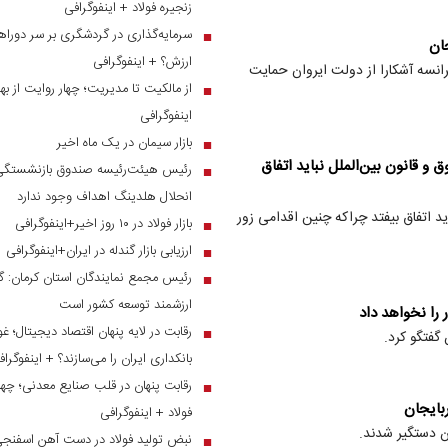
زنجیره فولاد + اینفوگرافی
سرمایه‌گذاری در گردشگری بر سر دوراهی
■
ان
ارزش؟ + اینفوگرافی
رانسه آشکارا از دولت ایروان حمایت
از مالکیت تا مدیریت؛ چهار روایت از بهر
■
اینفوگرافی
بازار سیمان در یک ماه اخیر
■
 و قانون بین‌الملل نباید اتفاق
رئیس هیئت‌رئیسه صندوق بازنشستگی ص
■
انحلال هلدینگ اهداف وجود ندارد
ید اتفاق بیفتد چراکه چنین اقدامی زور
بازار فولاد در ۱۰ روز اخیر+اینفوگرافی
■
ارزیابی بازار گندله در ایران+اینفوگرافی
■
رئیس مجمع نمایندگان استان کرمان: گر
■
ارزشمند توسعه کشور است
 را نخواهد داد
رقابت در لایه پنهان اقتصاد دیجیتال؛ غ
■
گفتگو کرد.
بانکداری ایران را می‌سازند؟ + اینفوگرا
رقابت پنهان در قلب صنایع معدنی؛ چهار
■
بایجان
فولاد + اینفوگرافی
ن دستگیر شدند.
نبض تولید فولاد در دست آهن اسفنجی؛
■