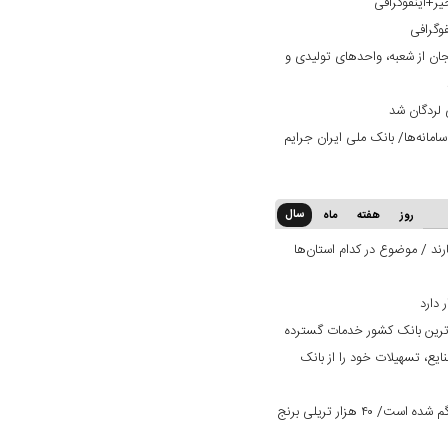
یر+اینفوگرافی
فوگرافی
ان از شعبه، واحدهای تولیدی و
 لردگان شد
امانه‌ها/ بانک ملی ایران جرایم
سال
روز
هفته
ماه
ند / موضوع در کدام استان‌ها
‌ترین بانک کشور خدمات گسترده
ایع، تسهیلات خود را از بانک
یک میلیون تن برنج وارداتی در کشور گم شده است/ ۴۰ هزار تریلی برنج