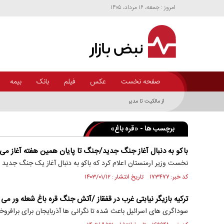
امروز : جمعه، ۱۶ مرداد، ۱۴۰۵
صفحه نخست
عکس
فیلم
بانک
بیمه
از مالکیت تا مدیریت؛ چهار روایت از بهره‌برداری هتل در ایران + اینفوگرافی
برچسب ها - «قره باغ»
باکو به دنبال آغاز جنگ جدید/جنگ تا پایان همین هفته آغاز می
نخست وزیر ارمنستان اعلام کرد که باکو به دنبال آغاز یک جنگ جدید م
کد خبر: ۱۷۳۴۷۷ تاریخ انتشار : ۱۴۰۳/۰۱/۱۲
ترکیه بازیگر نیابتی غرب در قفقاز /آتش جنگ قره باغ شعله ور می
سوداگری های اسرائیل باعث شده تا نگرانی ها آذربایجان برای برافرو