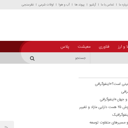
رباره ما
تماس با ما
آرشیو
پیوند ها
آب و هوا
اوقات شرعی
نظرسنجی
 و ارز
فناوری
معیشت
پلاس
یتی است؟+اینفوگرافی
رافی
ن و جهان+اینفوگرافی
گذار از فراخوان به تحقق ترازنامه‌ای؛ فروش ۲۵ همت دارایی مازاد و تغییر
نفوگرافیک
و مسیر‌های متفاوت توسعه