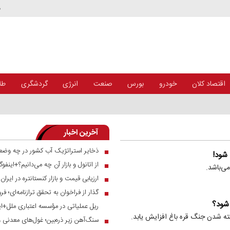
د
اقتصاد کلان
خودرو
بورس
صنعت
انرژی
گردشگری
طلا
آخرین اخبار
ذخایر استراتژیک آب کشور در چه وضع
■
 شود!
از اتانول و بازار آن چه می‌دانیم؟+اینفوگ
■
ی‌باشد.
ارزیابی قیمت و بازار کنستانتره در ایرا
■
■
 شود؟
ریل عملیاتی در مؤسسه اعتباری ملل+ای
خته شدن جنگ قره باغ افزایش یابد.
سنگ‌آهن زیر ذره‌بین؛ غول‌های معدنی 
■