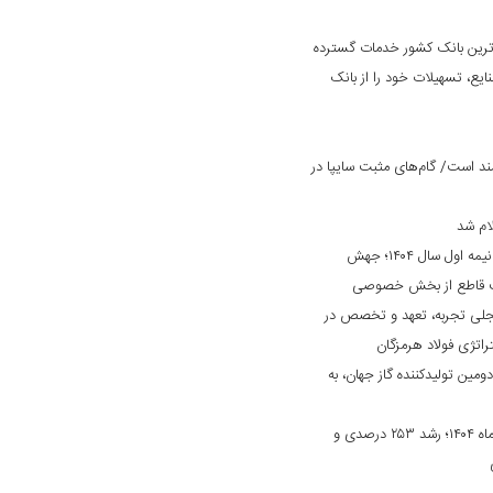
‌ترین بانک کشور خدمات گسترده
ایع، تسهیلات خود را از بانک
د است/ گام‌های مثبت سایپا در
ام شد
کارنامه درخشان «بانک ایران زمین» در نیمه اول سال ۱۴۰۴؛ جهش
ایت قاطع از بخش خصوصی
جلی تجربه، تعهد و تخصص در
راتژی فولاد هرمزگان
دومین تولیدکننده گاز جهان، به
جهش چشمگیر درآمد بانک دی در مهرماه ۱۴۰۴؛ رشد ۲۵۳ درصدی و