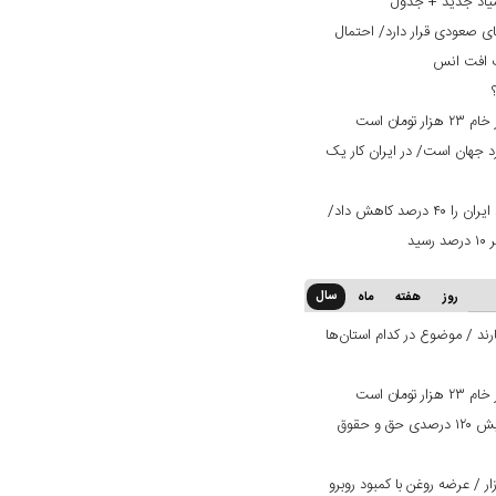
یاد جدید + جدول
ی صعودی قرار دارد/ احتمال
ت افت انس
ان است
ران ۳ برابر استاندارد جهان است/ در ایران کار یک
تعرفه ۳۰ درصدی عراق صادرات میلگرد ایران را ۴۰ درصد کاهش داد/
سال
روز
هفته
ماه
ند / موضوع در کدام استان‌ها
ان است
بانک دی در مسیر بهبود وضعیت/ افزایش ۱۲۰ درصدی حق و حقوق
 / عرضه روغن با کمبود روبرو