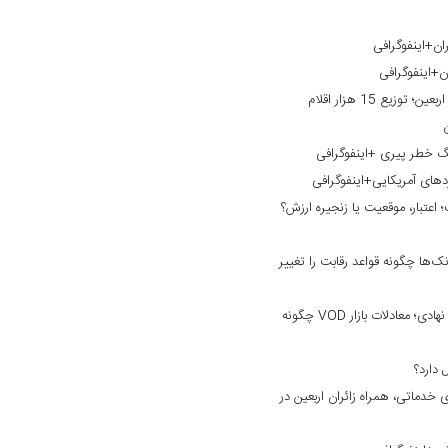
ان+اینفوگرافی
ن+اینفوگرافی
خدمت‌رسانی بانک گردشگری به زائران اربعین؛ توزیع 15 هزار اقلام
نگ خطر پیری +اینفوگرافی
ردهای آمریکایی+اینفوگرافی
؛ اعتبار، موقعیت یا زنجیره ارزش؟
ک‌ها چگونه قواعد رقابت را تغییر
از نبرد بر سر محتوا تا ورود سرمایه‌های نهادی؛ معادلات بازار VOD چگونه
خدماتی، همراه زائران اربعین در