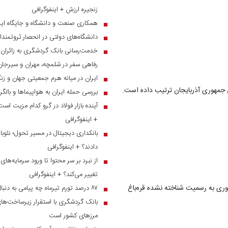
زنجیره ارزش + اینفوگرافی
همکاری صنعت و دانشگاه و جایگاه ایر
■
دانشگاه‌های دولتی در انحصار ثروتمندا
■
■
رفاهی سفر در شلمچه، مهران و سیرجان
ایران در میانه هرم جمعیتی جهان و ز
■
ی جمهوری آذربایجان ترتیب داده است.
بررسی حمله ایران به هواپیماها و بالگ
■
آینده بازار فولاد در گرو کدام مزیت است
■
+ اینفوگرافی
بانکداری دیجیتال در مسیر تحول؛ نئوبان
■
دادند؟ + اینفوگرافی
■
تغییر می‌کند؟ + اینفوگرافی
ری به رسمیت شناخته نشده قره‌باغ
۸۷ درصد تورم تیرماه چه پیامی به دنبال دارد؟
■
بانک گردشگری با استقرار زیرساخت‌های 
■
مرز‌های کشور است