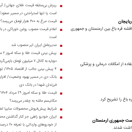
ریزش بی‌سابقه قیمت طلای جهانی/ آیا 
■
است یا تنها استراحتی در مسیر صعود؟
ربایجان
قیمت مرغ به ۴۰۰ هزار تومان می‌رسد؟
■
قشه قره باغ بین ارمنستان و جمهوری
اعلام قیمت مصوب روغن خوراکی در بازار
■
است
مدیرعامل ایران ایر منصوب شد
■
■
دوباره به کانال ۷ میلیون تومان بازمی‌گردد؟
فاده از امکانات درمانی و پزشکی
۴ پیش بینی جالب از اقتصاد ۱۴۰۵/ تورم و نرخ ارز به چه رقمی می‌رسد؟
■
■
فرزندان شهدا در بانک دی
قی
■
 باغ را تشریح کرد.
مکانیسم ماشه به چقدر می‌رسد؟
شرایط پیش‌فروش محصولات سایپا اعل
■
ایران خودرو راهی جز کنار گذاشتن مح
■
یاست جمهوری ارمنستان
از خودرو‌های وارداتی با تعرفه ۲۰ درصد به زیر ۲ میلیارد می‌رسند
داشت شدند.