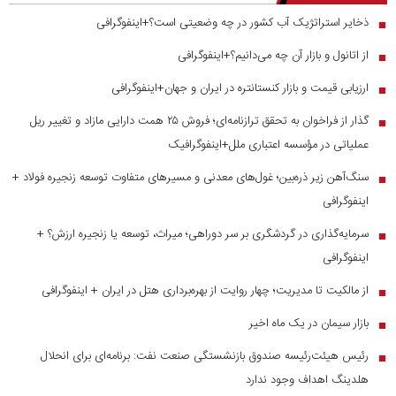
ذخایر استراتژیک آب کشور در چه وضعیتی است؟+اینفوگرافی
■
از اتانول و بازار آن چه می‌دانیم؟+اینفوگرافی
■
ارزیابی قیمت و بازار کنستانتره در ایران و جهان+اینفوگرافی
■
گذار از فراخوان به تحقق ترازنامه‌ای؛ فروش ۲۵ همت دارایی مازاد و تغییر ریل
■
عملیاتی در مؤسسه اعتباری ملل+اینفوگرافیک
سنگ‌آهن زیر ذره‌بین؛ غول‌های معدنی و مسیر‌های متفاوت توسعه زنجیره فولاد +
■
اینفوگرافی
سرمایه‌گذاری در گردشگری بر سر دوراهی؛ میراث، توسعه یا زنجیره ارزش؟ +
■
اینفوگرافی
از مالکیت تا مدیریت؛ چهار روایت از بهره‌برداری هتل در ایران + اینفوگرافی
■
بازار سیمان در یک ماه اخیر
■
رئیس هیئت‌رئیسه صندوق بازنشستگی صنعت نفت: برنامه‌ای برای انحلال
■
هلدینگ اهداف وجود ندارد