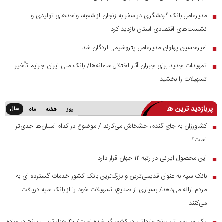
مدیرعامل بانک گردشگری در سفر به زنجان از شعبه، واحدهای تولیدی و
■
نشست‌های اقتصادی استان بازدید کرد
امیرحسین پهلوان مدیرعامل پتروشیمی لردگان شد
■
تمهیدات جدید برای جبران آثار اختلال سامانه‌ها/ بانک ملی ایران جرایم تأخیر
■
تسهیلات را بخشید
پربازدید ترین ها
سال
روز
هفته
ماه
کشاورزان به جای گندم، خشخاش می‌کارند / موضوع در کدام استان‌ها جدی‌تر
■
است؟
این محصول ایرانی در رتبه ۱۲ جهان قرار دارد
■
بانک سپه به عنوان قدیمی‌ترین و بزرگ‌ترین بانک کشور خدمات گسترده ای به
■
مردم ارائه می‌دهد/ بسیاری از صنایع، تسهیلات خود را از بانک سپه دریافت
می‌کنند
یک میلیون تن برنج وارداتی در کشور گم شده است/ ۴۰ هزار تریلی برنج در جاده
■