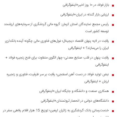
بازار فولاد در ۱۰ روز اخیر+اینفوگرافی
■
ارزیابی بازار گندله در ایران+اینفوگرافی
■
رئیس مجمع نمایندگان استان کرمان: گروه مالی گردشگری از سرمایه‌های ارزشمند
■
توسعه کشور است
رقابت در لایه پنهان اقتصاد دیجیتال؛ غول‌های فناوری مالی چگونه آینده بانکداری
■
ایران را می‌سازند؟ + اینفوگرافی
رقابت پنهان در قلب صنایع معدنی؛ چهار الگوی متفاوت برای فتح زنجیره فولاد +
■
اینفوگرافی
نبض تولید فولاد در دست آهن اسفنجی؛ رقابت بر سر ظرفیت، فناوری و زنجیره
■
ارزش + اینفوگرافی
همکاری صنعت و دانشگاه و جایگاه ایران+اینفوگرافی
■
دانشگاه‌های دولتی در انحصار ثروتمندان+اینفوگرافی
■
خدمت‌رسانی بانک گردشگری به زائران اربعین؛ توزیع 15 هزار اقلام رفاهی سفر در
■