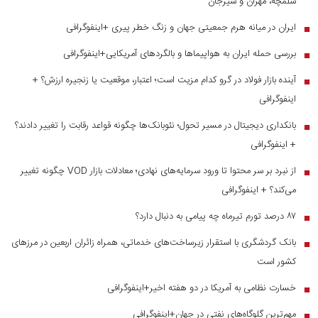
شلمچه، مهران و سیرجان
ایران در میانه هرم جمعیتی جهان و زنگ خطر پیری +اینفوگرافی
■
بررسی حمله ایران به هواپیماها و بالگردهای آمریکایی+اینفوگرافی
■
آینده بازار فولاد در گرو کدام مزیت است؛ اعتبار، موقعیت یا زنجیره ارزش؟ +
■
اینفوگرافی
بانکداری دیجیتال در مسیر تحول؛ نئوبانک‌ها چگونه قواعد رقابت را تغییر دادند؟
■
+ اینفوگرافی
از نبرد بر سر محتوا تا ورود سرمایه‌های نهادی؛ معادلات بازار VOD چگونه تغییر
■
می‌کند؟ + اینفوگرافی
۸۷ درصد تورم تیرماه چه پیامی به دنبال دارد؟
■
بانک گردشگری با استقرار زیرساخت‌های خدماتی، همراه زائران اربعین در مرز‌های
■
کشور است
خسارت نظامی به آمریکا در دو هفته اخیر+اینفوگرافی
■
مهم‌ترین گلوگاه‌های نفتی در جهان+اینفوگرافی
■