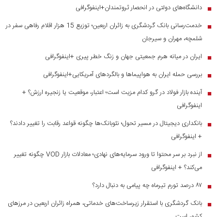
دانشگاه‌های دولتی در انحصار ثروتمندان+اینفوگرافی
■
خدمت‌رسانی بانک گردشگری به زائران اربعین؛ توزیع 15 هزار اقلام رفاهی سفر در
■
شلمچه، مهران و سیرجان
ایران در میانه هرم جمعیتی جهان و زنگ خطر پیری +اینفوگرافی
■
بررسی حمله ایران به هواپیماها و بالگردهای آمریکایی+اینفوگرافی
■
آینده بازار فولاد در گرو کدام مزیت است؛ اعتبار، موقعیت یا زنجیره ارزش؟ +
■
اینفوگرافی
بانکداری دیجیتال در مسیر تحول؛ نئوبانک‌ها چگونه قواعد رقابت را تغییر دادند؟
■
+ اینفوگرافی
از نبرد بر سر محتوا تا ورود سرمایه‌های نهادی؛ معادلات بازار VOD چگونه تغییر
■
می‌کند؟ + اینفوگرافی
۸۷ درصد تورم تیرماه چه پیامی به دنبال دارد؟
■
بانک گردشگری با استقرار زیرساخت‌های خدماتی، همراه زائران اربعین در مرز‌های
■
کشور است