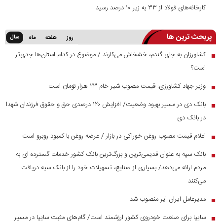
کارخانه‌های فولاد از ۳۳ به زیر ۱۰ درصد رسید
پربحث ترین ها
سال
روز
هفته
ماه
کشاورزان به جای گندم، خشخاش می‌کارند / موضوع در کدام استان‌ها جدی‌تر
■
است؟
وزیر جهاد کشاورزی: قیمت مصوب شیر خام ۲۳ هزار تومان است
■
بانک دی در مسیر بهبود وضعیت/ افزایش ۱۲۰ درصدی حق و حقوق فرزندان شهدا
■
در بانک دی
اعلام قیمت مصوب روغن خوراکی در بازار / عرضه روغن با کمبود روبرو است
■
بانک سپه به عنوان قدیمی‌ترین و بزرگ‌ترین بانک کشور خدمات گسترده ای به
■
مردم ارائه می‌دهد/ بسیاری از صنایع، تسهیلات خود را از بانک سپه دریافت
می‌کنند
مدیرعامل ایران ایر منصوب شد
■
سایپا برای صنعت خودروی کشور ارزشمند است/ گام‌های مثبت سایپا در مسیر
■