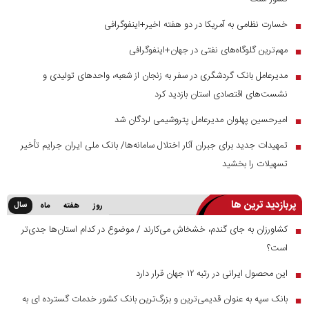
خسارت نظامی به آمریکا در دو هفته اخیر+اینفوگرافی
■
مهم‌ترین گلوگاه‌های نفتی در جهان+اینفوگرافی
■
مدیرعامل بانک گردشگری در سفر به زنجان از شعبه، واحدهای تولیدی و
■
نشست‌های اقتصادی استان بازدید کرد
امیرحسین پهلوان مدیرعامل پتروشیمی لردگان شد
■
تمهیدات جدید برای جبران آثار اختلال سامانه‌ها/ بانک ملی ایران جرایم تأخیر
■
تسهیلات را بخشید
پربازدید ترین ها
سال
روز
هفته
ماه
کشاورزان به جای گندم، خشخاش می‌کارند / موضوع در کدام استان‌ها جدی‌تر
■
است؟
این محصول ایرانی در رتبه ۱۲ جهان قرار دارد
■
بانک سپه به عنوان قدیمی‌ترین و بزرگ‌ترین بانک کشور خدمات گسترده ای به
■