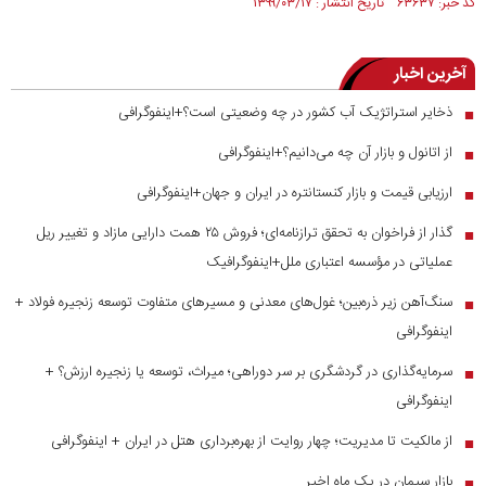
کد خبر: ۶۳۶۳۷ تاریخ انتشار : ۱۳۹۹/۰۳/۱۷
آخرین اخبار
ذخایر استراتژیک آب کشور در چه وضعیتی است؟+اینفوگرافی
■
از اتانول و بازار آن چه می‌دانیم؟+اینفوگرافی
■
ارزیابی قیمت و بازار کنستانتره در ایران و جهان+اینفوگرافی
■
گذار از فراخوان به تحقق ترازنامه‌ای؛ فروش ۲۵ همت دارایی مازاد و تغییر ریل
■
عملیاتی در مؤسسه اعتباری ملل+اینفوگرافیک
سنگ‌آهن زیر ذره‌بین؛ غول‌های معدنی و مسیر‌های متفاوت توسعه زنجیره فولاد +
■
اینفوگرافی
سرمایه‌گذاری در گردشگری بر سر دوراهی؛ میراث، توسعه یا زنجیره ارزش؟ +
■
اینفوگرافی
از مالکیت تا مدیریت؛ چهار روایت از بهره‌برداری هتل در ایران + اینفوگرافی
■
بازار سیمان در یک ماه اخیر
■