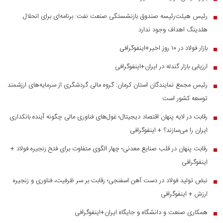
رئیس هیئت‌رئیسه صندوق بازنشستگی صنعت نفت: برنامه‌ای برای انحلال
■
هلدینگ اهداف وجود ندارد
بازار فولاد در ۱۰ روز اخیر+اینفوگرافی
■
ارزیابی بازار گندله در ایران+اینفوگرافی
■
رئیس مجمع نمایندگان استان کرمان: گروه مالی گردشگری از سرمایه‌های ارزشمند
■
توسعه کشور است
رقابت در لایه پنهان اقتصاد دیجیتال؛ غول‌های فناوری مالی چگونه آینده بانکداری
■
ایران را می‌سازند؟ + اینفوگرافی
رقابت پنهان در قلب صنایع معدنی؛ چهار الگوی متفاوت برای فتح زنجیره فولاد +
■
اینفوگرافی
نبض تولید فولاد در دست آهن اسفنجی؛ رقابت بر سر ظرفیت، فناوری و زنجیره
■
ارزش + اینفوگرافی
همکاری صنعت و دانشگاه و جایگاه ایران+اینفوگرافی
■