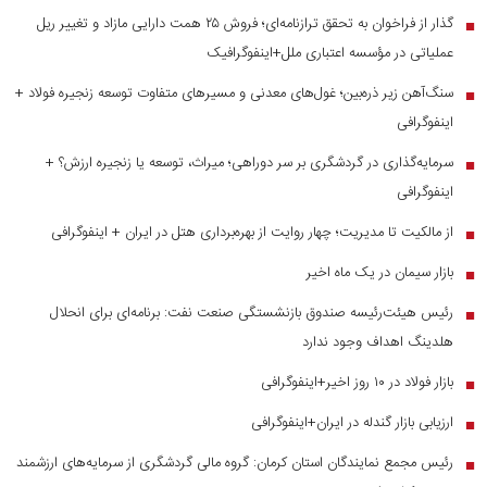
گذار از فراخوان به تحقق ترازنامه‌ای؛ فروش ۲۵ همت دارایی مازاد و تغییر ریل
■
عملیاتی در مؤسسه اعتباری ملل+اینفوگرافیک
سنگ‌آهن زیر ذره‌بین؛ غول‌های معدنی و مسیر‌های متفاوت توسعه زنجیره فولاد +
■
اینفوگرافی
سرمایه‌گذاری در گردشگری بر سر دوراهی؛ میراث، توسعه یا زنجیره ارزش؟ +
■
اینفوگرافی
از مالکیت تا مدیریت؛ چهار روایت از بهره‌برداری هتل در ایران + اینفوگرافی
■
بازار سیمان در یک ماه اخیر
■
رئیس هیئت‌رئیسه صندوق بازنشستگی صنعت نفت: برنامه‌ای برای انحلال
■
هلدینگ اهداف وجود ندارد
بازار فولاد در ۱۰ روز اخیر+اینفوگرافی
■
ارزیابی بازار گندله در ایران+اینفوگرافی
■
رئیس مجمع نمایندگان استان کرمان: گروه مالی گردشگری از سرمایه‌های ارزشمند
■