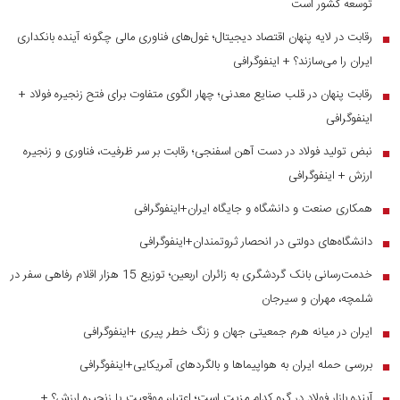
توسعه کشور است
رقابت در لایه پنهان اقتصاد دیجیتال؛ غول‌های فناوری مالی چگونه آینده بانکداری
■
ایران را می‌سازند؟ + اینفوگرافی
رقابت پنهان در قلب صنایع معدنی؛ چهار الگوی متفاوت برای فتح زنجیره فولاد +
■
اینفوگرافی
نبض تولید فولاد در دست آهن اسفنجی؛ رقابت بر سر ظرفیت، فناوری و زنجیره
■
ارزش + اینفوگرافی
همکاری صنعت و دانشگاه و جایگاه ایران+اینفوگرافی
■
دانشگاه‌های دولتی در انحصار ثروتمندان+اینفوگرافی
■
خدمت‌رسانی بانک گردشگری به زائران اربعین؛ توزیع 15 هزار اقلام رفاهی سفر در
■
شلمچه، مهران و سیرجان
ایران در میانه هرم جمعیتی جهان و زنگ خطر پیری +اینفوگرافی
■
بررسی حمله ایران به هواپیماها و بالگردهای آمریکایی+اینفوگرافی
■
آینده بازار فولاد در گرو کدام مزیت است؛ اعتبار، موقعیت یا زنجیره ارزش؟ +
■