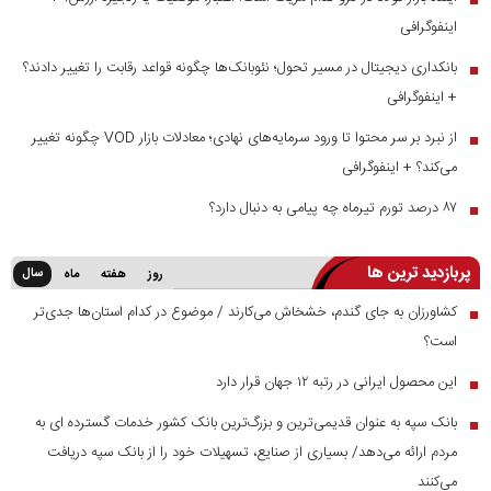
اینفوگرافی
بانکداری دیجیتال در مسیر تحول؛ نئوبانک‌ها چگونه قواعد رقابت را تغییر دادند؟
■
+ اینفوگرافی
از نبرد بر سر محتوا تا ورود سرمایه‌های نهادی؛ معادلات بازار VOD چگونه تغییر
■
می‌کند؟ + اینفوگرافی
۸۷ درصد تورم تیرماه چه پیامی به دنبال دارد؟
■
پربازدید ترین ها
سال
روز
هفته
ماه
کشاورزان به جای گندم، خشخاش می‌کارند / موضوع در کدام استان‌ها جدی‌تر
■
است؟
این محصول ایرانی در رتبه ۱۲ جهان قرار دارد
■
بانک سپه به عنوان قدیمی‌ترین و بزرگ‌ترین بانک کشور خدمات گسترده ای به
■
مردم ارائه می‌دهد/ بسیاری از صنایع، تسهیلات خود را از بانک سپه دریافت
می‌کنند