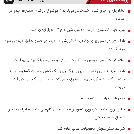
پربحث ترین ها
سال
روز
هفته
ماه
کشاورزان به جای گندم، خشخاش می‌کارند / موضوع در کدام استان‌ها جدی‌تر
■
است؟
وزیر جهاد کشاورزی: قیمت مصوب شیر خام ۲۳ هزار تومان است
■
بانک دی در مسیر بهبود وضعیت/ افزایش ۱۲۰ درصدی حق و حقوق فرزندان شهدا
■
در بانک دی
اعلام قیمت مصوب روغن خوراکی در بازار / عرضه روغن با کمبود روبرو است
■
بانک سپه به عنوان قدیمی‌ترین و بزرگ‌ترین بانک کشور خدمات گسترده ای به
■
مردم ارائه می‌دهد/ بسیاری از صنایع، تسهیلات خود را از بانک سپه دریافت
می‌کنند
مدیرعامل ایران ایر منصوب شد
■
سایپا برای صنعت خودروی کشور ارزشمند است/ گام‌های مثبت سایپا در مسیر
■
تعمیق ساخت داخل
شرایط پیش‌فروش محصولات سایپا اعلام شد
■