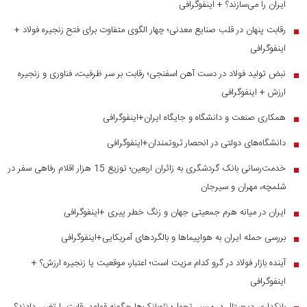
ایران را می‌سازند؟ + اینفوگرافی
رقابت پنهان در قلب صنایع معدنی؛ چهار الگوی متفاوت برای فتح زنجیره فولاد +
■
اینفوگرافی
نبض تولید فولاد در دست آهن اسفنجی؛ رقابت بر سر ظرفیت، فناوری و زنجیره
■
ارزش + اینفوگرافی
همکاری صنعت و دانشگاه و جایگاه ایران+اینفوگرافی
■
دانشگاه‌های دولتی در انحصار ثروتمندان+اینفوگرافی
■
خدمت‌رسانی بانک گردشگری به زائران اربعین؛ توزیع 15 هزار اقلام رفاهی سفر در
■
شلمچه، مهران و سیرجان
ایران در میانه هرم جمعیتی جهان و زنگ خطر پیری +اینفوگرافی
■
بررسی حمله ایران به هواپیماها و بالگردهای آمریکایی+اینفوگرافی
■
آینده بازار فولاد در گرو کدام مزیت است؛ اعتبار، موقعیت یا زنجیره ارزش؟ +
■
اینفوگرافی