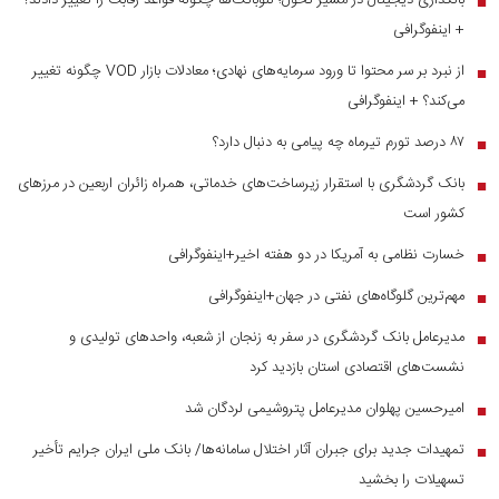
بانکداری دیجیتال در مسیر تحول؛ نئوبانک‌ها چگونه قواعد رقابت را تغییر دادند؟
■
+ اینفوگرافی
از نبرد بر سر محتوا تا ورود سرمایه‌های نهادی؛ معادلات بازار VOD چگونه تغییر
■
می‌کند؟ + اینفوگرافی
۸۷ درصد تورم تیرماه چه پیامی به دنبال دارد؟
■
بانک گردشگری با استقرار زیرساخت‌های خدماتی، همراه زائران اربعین در مرز‌های
■
کشور است
خسارت نظامی به آمریکا در دو هفته اخیر+اینفوگرافی
■
مهم‌ترین گلوگاه‌های نفتی در جهان+اینفوگرافی
■
مدیرعامل بانک گردشگری در سفر به زنجان از شعبه، واحدهای تولیدی و
■
نشست‌های اقتصادی استان بازدید کرد
امیرحسین پهلوان مدیرعامل پتروشیمی لردگان شد
■
تمهیدات جدید برای جبران آثار اختلال سامانه‌ها/ بانک ملی ایران جرایم تأخیر
■
تسهیلات را بخشید