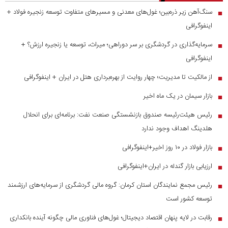
سنگ‌آهن زیر ذره‌بین؛ غول‌های معدنی و مسیر‌های متفاوت توسعه زنجیره فولاد +
■
اینفوگرافی
سرمایه‌گذاری در گردشگری بر سر دوراهی؛ میراث، توسعه یا زنجیره ارزش؟ +
■
اینفوگرافی
از مالکیت تا مدیریت؛ چهار روایت از بهره‌برداری هتل در ایران + اینفوگرافی
■
بازار سیمان در یک ماه اخیر
■
رئیس هیئت‌رئیسه صندوق بازنشستگی صنعت نفت: برنامه‌ای برای انحلال
■
هلدینگ اهداف وجود ندارد
بازار فولاد در ۱۰ روز اخیر+اینفوگرافی
■
ارزیابی بازار گندله در ایران+اینفوگرافی
■
رئیس مجمع نمایندگان استان کرمان: گروه مالی گردشگری از سرمایه‌های ارزشمند
■
توسعه کشور است
رقابت در لایه پنهان اقتصاد دیجیتال؛ غول‌های فناوری مالی چگونه آینده بانکداری
■