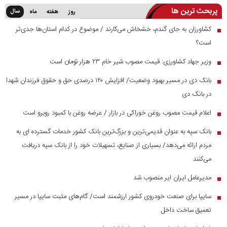
پربحث ترین ها
سال
روز
هفته
ماه
کشاورزان به جای گندم، خشخاش می‌کارند / موضوع در کدام استان‌ها جدی‌تر
■
است؟
وزیر جهاد کشاورزی: قیمت مصوب شیر خام ۲۳ هزار تومان است
■
بانک دی در مسیر بهبود وضعیت/ افزایش ۱۲۰ درصدی حق و حقوق فرزندان شهدا
■
در بانک دی
اعلام قیمت مصوب روغن خوراکی در بازار / عرضه روغن با کمبود روبرو است
■
بانک سپه به عنوان قدیمی‌ترین و بزرگ‌ترین بانک کشور خدمات گسترده ای به
■
مردم ارائه می‌دهد/ بسیاری از صنایع، تسهیلات خود را از بانک سپه دریافت
می‌کنند
مدیرعامل ایران ایر منصوب شد
■
سایپا برای صنعت خودروی کشور ارزشمند است/ گام‌های مثبت سایپا در مسیر
■
تعمیق ساخت داخل