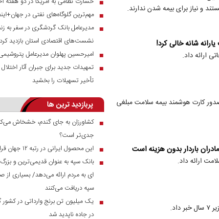
خسارت نظامی به آمریکا در دو هفته اخ
■
مهم‌ترین گلوگاه‌های نفتی در جهان+این
■
مدیرعامل بانک گردشگری در سفر به زنج
■
نشست‌های اقتصادی استان بازدید کرد
یارانه شانه خالی کرد!
امیرحسین پهلوان مدیرعامل پتروشیمی
■
ی ارائه داد.
تمهیدات جدید برای جبران آثار اختلال س
■
تأخیر تسهیلات را بخشید
صدور کارت هوشمند بیمه سلامت مبلغی
پربازدید ترین ها
کشاورزان به جای گندم، خشخاش می‌کار
■
جدی‌تر است؟
دران باردار بدون هزینه است
این محصول ایرانی در رتبه ۱۲ جهان قرار دارد
■
امت ارائه داد.
بانک سپه به عنوان قدیمی‌ترین و بزرگ
■
ای به مردم ارائه می‌دهد/ بسیاری از صن
سپه دریافت می‌کنند
■
اد.
در جاده ناپدید شد