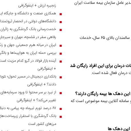
 عامل سازمان بیمه سلامت ایران
زنجیره ارزش + اینفوگرافی
همکاری صنعت و دانشگاه و جایگاه ایر
■
دانشگاه‌های دولتی در انحصار ثروتمندا
■
■
رفاهی سفر در شلمچه، مهران و سیرجان
دکتر ناصحی، مدیرعامل بیمه سلامت، اعلام کرد که به منظور حمایت از سالمندان بالای ۶۵ سال، خدمات
ایران در میانه هرم جمعیتی جهان و ز
■
بررسی حمله ایران به هواپیماها و بالگ
■
آینده بازار فولاد در گرو کدام مزیت است
■
ت درمان برای این افراد رایگان شد
+ اینفوگرافی
 درمان فعال شده است.
بانکداری دیجیتال در مسیر تحول؛ نئوبان
■
دادند؟ + اینفوگرافی
■
این دهک ها بیمه رایگان دارند؟
تغییر می‌کند؟ + اینفوگرافی
 سامانه آنلاین بیمه موضوعی است که
۸۷ درصد تورم تیرماه چه پیامی به دنبال دارد؟
■
بانک گردشگری با استقرار زیرساخت‌های 
■
مرز‌های کشور است
ی این دهک ها