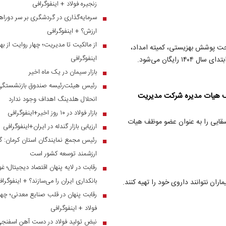
زنجیره فولاد + اینفوگرافی
سرمایه‌گذاری در گردشگری بر سر دوراهی
■
ارزش؟ + اینفوگرافی
از مالکیت تا مدیریت؛ چهار روایت از بهر
■
 هزینه درمان ۲۵ میلیون ایرانی تحت پوشش بهزیستی، کمیته امداد،
اینفوگرافی
ایگان می‌شود.
بازار سیمان در یک ماه اخیر
■
رئیس هیئت‌رئیسه صندوق بازنشستگی ص
■
ف هیات مدیره شرکت مدیریت
انحلال هلدینگ اهداف وجود ندارد
بازار فولاد در ۱۰ روز اخیر+اینفوگرافی
■
قایی را به عنوان عضو موظف هیات
ارزیابی بازار گندله در ایران+اینفوگرافی
■
رئیس مجمع نمایندگان استان کرمان: گر
■
ارزشمند توسعه کشور است
رقابت در لایه پنهان اقتصاد دیجیتال؛ غ
■
بانکداری ایران را می‌سازند؟ + اینفوگرا
ن نتوانند داروی خود را تهیه کنند.‌
رقابت پنهان در قلب صنایع معدنی؛ چهار
■
فولاد + اینفوگرافی
نبض تولید فولاد در دست آهن اسفنجی؛
■