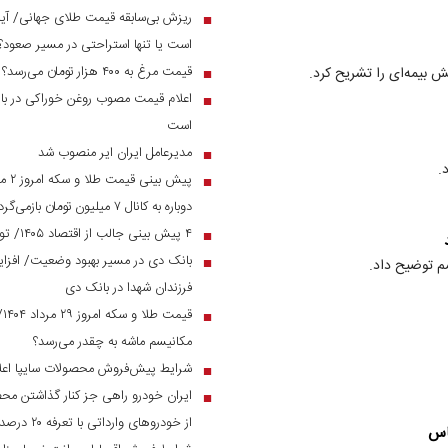
ریزش بی‌سابقه قیمت طلای جهانی/ آیا 
■
است یا تنها استراحتی در مسیر صعود؟
قیمت مرغ به ۴۰۰ هزار تومان می‌رسد؟
 بیمه‌ای را تشریح کرد.
■
اعلام قیمت مصوب روغن خوراکی در بازار
■
است
مدیرعامل ایران ایر منصوب شد
■
.
■
دوباره به کانال ۷ میلیون تومان بازمی‌گردد؟
۴ پیش بینی جالب از اقتصاد ۱۴۰۵/ تورم و نرخ ارز به چه رقمی می‌رسد؟
■
■
م توضیح داد.
فرزندان شهدا در بانک دی
قی
■
مکانیسم ماشه به چقدر می‌رسد؟
شرایط پیش‌فروش محصولات سایپا اعل
■
ایران خودرو راهی جز کنار گذاشتن مح
■
از خودرو‌های وارداتی با تعرفه ۲۰ درصد به زیر ۲ میلیارد می‌رسند
اس