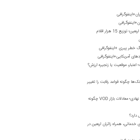
ان+اینفوگرافی
ن+اینفوگرافی
خدمت‌رسانی بانک گردشگری به زائران اربعین؛ توزیع 15 هزار اقلام
نگ خطر پیری +اینفوگرافی
ردهای آمریکایی+اینفوگرافی
؛ اعتبار، موقعیت یا زنجیره ارزش؟
ک‌ها چگونه قواعد رقابت را تغییر
از نبرد بر سر محتوا تا ورود سرمایه‌های نهادی؛ معادلات بازار VOD چگونه
خدماتی، همراه زائران اربعین در