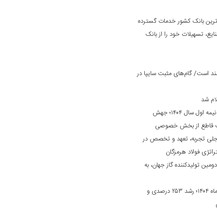
‌ترین بانک کشور خدمات گسترده
ایع، تسهیلات خود را از بانک
د است/ گام‌های مثبت سایپا در
ام شد
کارنامه درخشان «بانک ایران زمین» در نیمه اول سال ۱۴۰۴؛ جهش
ایت قاطع از بخش خصوصی
جلی تجربه، تعهد و تخصص در
راتژی فولاد هرمزگان
دومین تولیدکننده گاز جهان، به
جهش چشمگیر درآمد بانک دی در مهرماه ۱۴۰۴؛ رشد ۲۵۳ درصدی و