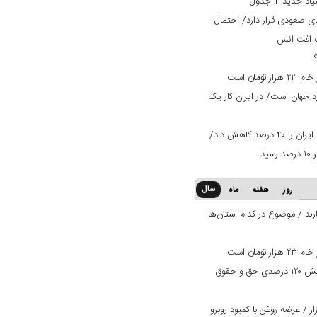
یاد جدید + جدول
ی صعودی قرار دارد/ احتمال
ت افت انس
ان است
ران ۳ برابر استاندارد جهان است/ در ایران کار یک
تعرفه ۳۰ درصدی عراق صادرات میلگرد ایران را ۴۰ درصد کاهش داد/
سال
روز
هفته
ماه
ند / موضوع در کدام استان‌ها
ان است
بانک دی در مسیر بهبود وضعیت/ افزایش ۱۲۰ درصدی حق و حقوق
 / عرضه روغن با کمبود روبرو