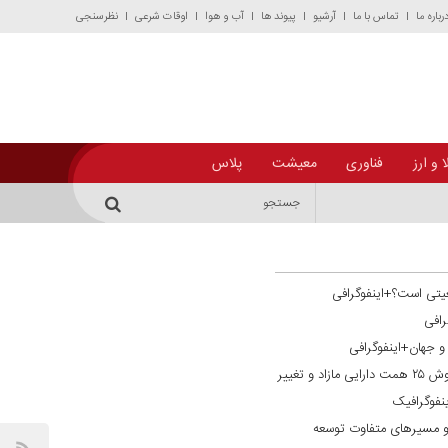
رباره ما
تماس با ما
آرشیو
پیوند ها
آب و هوا
اوقات شرعی
نظرسنجی
 و ارز
فناوری
معیشت
پلاس
یتی است؟+اینفوگرافی
رافی
ن و جهان+اینفوگرافی
گذار از فراخوان به تحقق ترازنامه‌ای؛ فروش ۲۵ همت دارایی مازاد و تغییر
نفوگرافیک
و مسیر‌های متفاوت توسعه