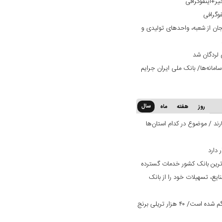
یر+اینفوگرافی
فوگرافی
ان از شعبه، واحدهای تولیدی و
 لردگان شد
امانه‌ها/ بانک ملی ایران جرایم
سال
روز
هفته
ماه
ند / موضوع در کدام استان‌ها
‌ترین بانک کشور خدمات گسترده
ایع، تسهیلات خود را از بانک
یک میلیون تن برنج وارداتی در کشور گم شده است/ ۴۰ هزار تریلی برنج