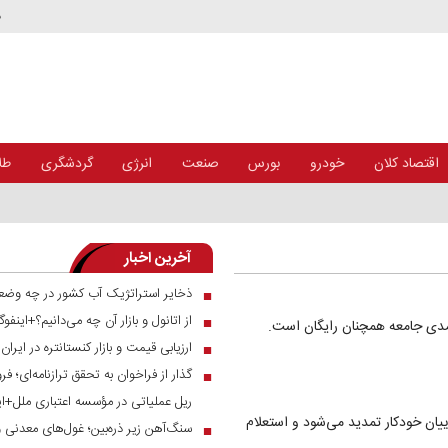
د
اقتصاد کلان
خودرو
بورس
صنعت
انرژی
گردشگری
طلا
آخرین اخبار
ذخایر استراتژیک آب کشور در چه وضع
■
از اتانول و بازار آن چه می‌دانیم؟+اینفوگ
■
آمدی جامعه همچنان رایگان است.
ارزیابی قیمت و بازار کنستانتره در ایرا
■
■
ریل عملیاتی در مؤسسه اعتباری ملل+ای
یان خودکار تمدید می‌شود و استعلام
سنگ‌آهن زیر ذره‌بین؛ غول‌های معدنی 
■