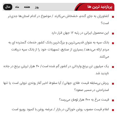
پربازدید ترین ها
سال
روز
هفته
ماه
کشاورزان به جای گندم، خشخاش می‌کارند / موضوع در کدام استان‌ها جدی‌تر
■
است؟
این محصول ایرانی در رتبه ۱۲ جهان قرار دارد
■
بانک سپه به عنوان قدیمی‌ترین و بزرگ‌ترین بانک کشور خدمات گسترده ای به
■
مردم ارائه می‌دهد/ بسیاری از صنایع، تسهیلات خود را از بانک سپه دریافت
می‌کنند
یک میلیون تن برنج وارداتی در کشور گم شده است/ ۴۰ هزار تریلی برنج در جاده
■
ناپدید شد
ریزش بی‌سابقه قیمت طلای جهانی/ آیا سقوط اخیر آغاز روندی نزولی است یا تنها
■
استراحتی در مسیر صعود؟
قیمت مرغ به ۴۰۰ هزار تومان می‌رسد؟
■
اعلام قیمت مصوب روغن خوراکی در بازار / عرضه روغن با کمبود روبرو است
■