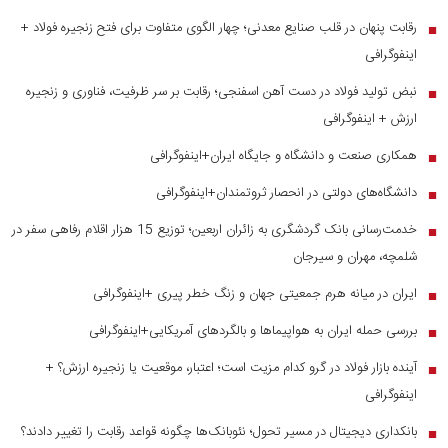
رقابت پنهان در قلب صنایع معدنی؛ چهار الگوی متفاوت برای فتح زنجیره فولاد +
■
اینفوگرافی
نبض تولید فولاد در دست آهن اسفنجی؛ رقابت بر سر ظرفیت، فناوری و زنجیره
■
ارزش + اینفوگرافی
همکاری صنعت و دانشگاه و جایگاه ایران+اینفوگرافی
■
دانشگاه‌های دولتی در انحصار ثروتمندان+اینفوگرافی
■
خدمت‌رسانی بانک گردشگری به زائران اربعین؛ توزیع 15 هزار اقلام رفاهی سفر در
■
شلمچه، مهران و سیرجان
ایران در میانه هرم جمعیتی جهان و زنگ خطر پیری +اینفوگرافی
■
بررسی حمله ایران به هواپیماها و بالگردهای آمریکایی+اینفوگرافی
■
آینده بازار فولاد در گرو کدام مزیت است؛ اعتبار، موقعیت یا زنجیره ارزش؟ +
■
اینفوگرافی
بانکداری دیجیتال در مسیر تحول؛ نئوبانک‌ها چگونه قواعد رقابت را تغییر دادند؟
■