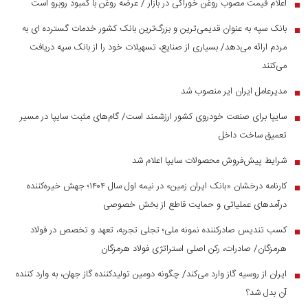
اعلام قیمت مصوب روغن خوراکی در بازار / عرضه روغن با کمبود روبرو است
■
بانک سپه به عنوان قدیمی‌ترین و بزرگ‌ترین بانک کشور خدمات گسترده ای به
■
مردم ارائه می‌دهد/ بسیاری از صنایع، تسهیلات خود را از بانک سپه دریافت
می‌کنند
مدیرعامل ایران ایر منصوب شد
■
سایپا برای صنعت خودروی کشور ارزشمند است/ گام‌های مثبت سایپا در مسیر
■
تعمیق ساخت داخل
شرایط پیش‌فروش محصولات سایپا اعلام شد
■
کارنامه درخشان «بانک ایران زمین» در نیمه اول سال ۱۴۰۴؛ جهش خیره‌کننده
■
درآمد‌های عملیاتی و حمایت قاطع از بخش خصوصی
کسب تندیس صادرکننده نمونه ملی؛ تجلی تجربه، تعهد و تخصص در فولاد
■
هرمزگان/ صادرات، رکن اصلی استراتژی فولاد هرمزگان
ایران از روسیه گاز وارد می‌کند/ چگونه دومین تولیدکننده گاز جهان، به وارد کننده
■
آن بدل شد؟