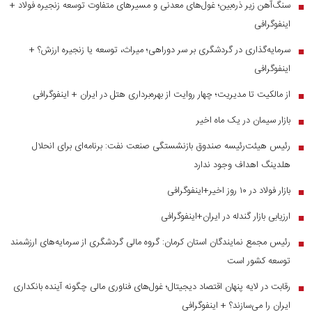
سنگ‌آهن زیر ذره‌بین؛ غول‌های معدنی و مسیر‌های متفاوت توسعه زنجیره فولاد +
■
اینفوگرافی
سرمایه‌گذاری در گردشگری بر سر دوراهی؛ میراث، توسعه یا زنجیره ارزش؟ +
■
اینفوگرافی
از مالکیت تا مدیریت؛ چهار روایت از بهره‌برداری هتل در ایران + اینفوگرافی
■
بازار سیمان در یک ماه اخیر
■
رئیس هیئت‌رئیسه صندوق بازنشستگی صنعت نفت: برنامه‌ای برای انحلال
■
هلدینگ اهداف وجود ندارد
بازار فولاد در ۱۰ روز اخیر+اینفوگرافی
■
ارزیابی بازار گندله در ایران+اینفوگرافی
■
رئیس مجمع نمایندگان استان کرمان: گروه مالی گردشگری از سرمایه‌های ارزشمند
■
توسعه کشور است
رقابت در لایه پنهان اقتصاد دیجیتال؛ غول‌های فناوری مالی چگونه آینده بانکداری
■
ایران را می‌سازند؟ + اینفوگرافی