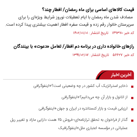
قیمت کالا‌های اساسی برای ماه رمضان/ افطار چند؟
مصادف شدن ماه رمضان با ایام تعطیلات نوروز شرایط ویژه‌ای را برای
سرپرستان خانوار رقم زده و قیمت سفره افطار اهمیت بیشتری پیدا کرده است.
کد خبر: ۱۴۹۳۷۰ تاریخ انتشار : ۱۴۰۲/۰۱/۰۱
رازهای خانواده داری در برنامه دم افطار/ تعامل «دعوت» با بینندگان
کد خبر: ۵۶۶۲۷ تاریخ انتشار : ۱۳۹۹/۰۲/۰۷
آخرین اخبار
ذخایر استراتژیک آب کشور در چه وضعیتی است؟+اینفوگرافی
■
از اتانول و بازار آن چه می‌دانیم؟+اینفوگرافی
■
ارزیابی قیمت و بازار کنستانتره در ایران و جهان+اینفوگرافی
■
گذار از فراخوان به تحقق ترازنامه‌ای؛ فروش ۲۵ همت دارایی مازاد و تغییر ریل
■
عملیاتی در مؤسسه اعتباری ملل+اینفوگرافیک