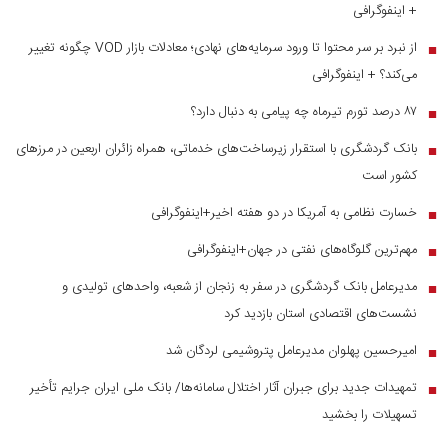
+ اینفوگرافی
از نبرد بر سر محتوا تا ورود سرمایه‌های نهادی؛ معادلات بازار VOD چگونه تغییر
■
می‌کند؟ + اینفوگرافی
۸۷ درصد تورم تیرماه چه پیامی به دنبال دارد؟
■
بانک گردشگری با استقرار زیرساخت‌های خدماتی، همراه زائران اربعین در مرز‌های
■
کشور است
خسارت نظامی به آمریکا در دو هفته اخیر+اینفوگرافی
■
مهم‌ترین گلوگاه‌های نفتی در جهان+اینفوگرافی
■
مدیرعامل بانک گردشگری در سفر به زنجان از شعبه، واحدهای تولیدی و
■
نشست‌های اقتصادی استان بازدید کرد
امیرحسین پهلوان مدیرعامل پتروشیمی لردگان شد
■
تمهیدات جدید برای جبران آثار اختلال سامانه‌ها/ بانک ملی ایران جرایم تأخیر
■
تسهیلات را بخشید