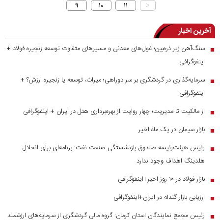
۹
۱۰
۱۱
>
آخرین اخبار
سنگ‌آهن زیر ذره‌بین؛ غول‌های معدنی و مسیر‌های متفاوت توسعه زنجیره فولاد +
■
اینفوگرافی
سرمایه‌گذاری در گردشگری بر سر دوراهی؛ میراث، توسعه یا زنجیره ارزش؟ +
■
اینفوگرافی
از مالکیت تا مدیریت؛ چهار روایت از بهره‌برداری هتل در ایران + اینفوگرافی
■
بازار سیمان در یک ماه اخیر
■
رئیس هیئت‌رئیسه صندوق بازنشستگی صنعت نفت: برنامه‌ای برای انحلال
■
هلدینگ اهداف وجود ندارد
بازار فولاد در ۱۰ روز اخیر+اینفوگرافی
■
ارزیابی بازار گندله در ایران+اینفوگرافی
■
رئیس مجمع نمایندگان استان کرمان: گروه مالی گردشگری از سرمایه‌های ارزشمند
■