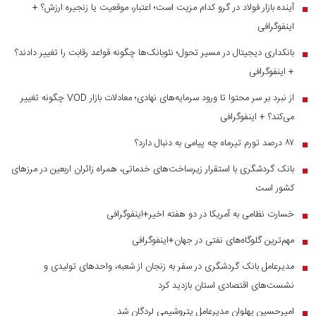
آینده بازار فولاد در گرو کدام مزیت است؛ اعتبار، موقعیت یا زنجیره ارزش؟ +
■
اینفوگرافی
بانکداری دیجیتال در مسیر تحول؛ نئوبانک‌ها چگونه قواعد رقابت را تغییر دادند؟
■
+ اینفوگرافی
از نبرد بر سر محتوا تا ورود سرمایه‌های نهادی؛ معادلات بازار VOD چگونه تغییر
■
می‌کند؟ + اینفوگرافی
۸۷ درصد تورم تیرماه چه پیامی به دنبال دارد؟
■
بانک گردشگری با استقرار زیرساخت‌های خدماتی، همراه زائران اربعین در مرز‌های
■
کشور است
خسارت نظامی به آمریکا در دو هفته اخیر+اینفوگرافی
■
مهم‌ترین گلوگاه‌های نفتی در جهان+اینفوگرافی
■
مدیرعامل بانک گردشگری در سفر به زنجان از شعبه، واحدهای تولیدی و
■
نشست‌های اقتصادی استان بازدید کرد
امیرحسین پهلوان مدیرعامل پتروشیمی لردگان شد
■