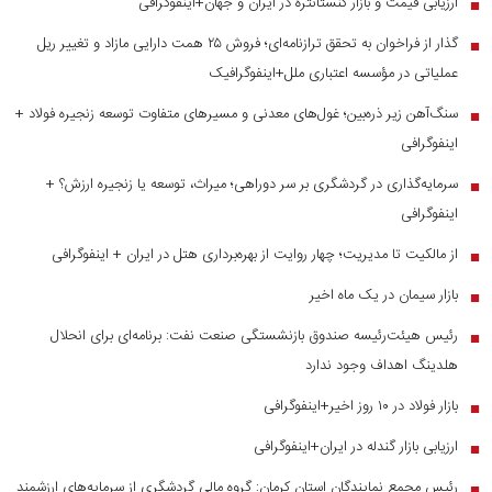
ارزیابی قیمت و بازار کنستانتره در ایران و جهان+اینفوگرافی
■
گذار از فراخوان به تحقق ترازنامه‌ای؛ فروش ۲۵ همت دارایی مازاد و تغییر ریل
■
عملیاتی در مؤسسه اعتباری ملل+اینفوگرافیک
سنگ‌آهن زیر ذره‌بین؛ غول‌های معدنی و مسیر‌های متفاوت توسعه زنجیره فولاد +
■
اینفوگرافی
سرمایه‌گذاری در گردشگری بر سر دوراهی؛ میراث، توسعه یا زنجیره ارزش؟ +
■
اینفوگرافی
از مالکیت تا مدیریت؛ چهار روایت از بهره‌برداری هتل در ایران + اینفوگرافی
■
بازار سیمان در یک ماه اخیر
■
رئیس هیئت‌رئیسه صندوق بازنشستگی صنعت نفت: برنامه‌ای برای انحلال
■
هلدینگ اهداف وجود ندارد
بازار فولاد در ۱۰ روز اخیر+اینفوگرافی
■
ارزیابی بازار گندله در ایران+اینفوگرافی
■
رئیس مجمع نمایندگان استان کرمان: گروه مالی گردشگری از سرمایه‌های ارزشمند
■