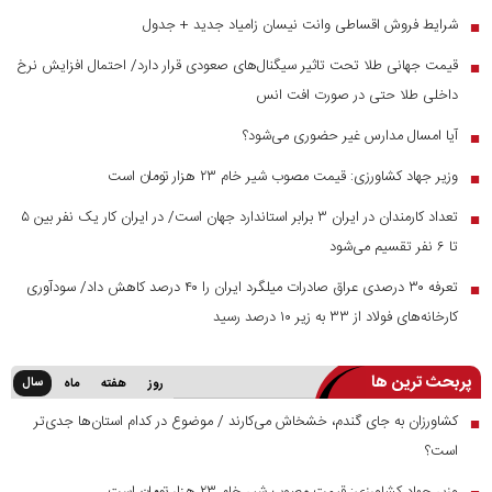
شرایط فروش اقساطی وانت نیسان زامیاد جدید + جدول
■
قیمت جهانی طلا تحت تاثیر سیگنال‌های صعودی قرار دارد/ احتمال افزایش نرخ
■
داخلی طلا حتی در صورت افت انس
آیا امسال مدارس غیر حضوری می‌شود؟
■
وزیر جهاد کشاورزی: قیمت مصوب شیر خام ۲۳ هزار تومان است
■
تعداد کارمندان در ایران ۳ برابر استاندارد جهان است/ در ایران کار یک نفر بین ۵
■
تا ۶ نفر تقسیم می‌شود
تعرفه ۳۰ درصدی عراق صادرات میلگرد ایران را ۴۰ درصد کاهش داد/ سودآوری
■
کارخانه‌های فولاد از ۳۳ به زیر ۱۰ درصد رسید
پربحث ترین ها
سال
روز
هفته
ماه
کشاورزان به جای گندم، خشخاش می‌کارند / موضوع در کدام استان‌ها جدی‌تر
■
است؟