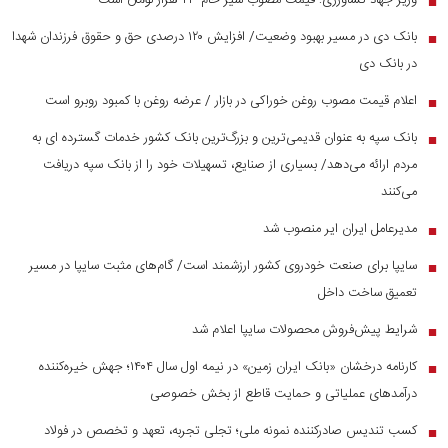
وزیر جهاد کشاورزی: قیمت مصوب شیر خام ۲۳ هزار تومان است
■
بانک دی در مسیر بهبود وضعیت/ افزایش ۱۲۰ درصدی حق و حقوق فرزندان شهدا
■
در بانک دی
اعلام قیمت مصوب روغن خوراکی در بازار / عرضه روغن با کمبود روبرو است
■
بانک سپه به عنوان قدیمی‌ترین و بزرگ‌ترین بانک کشور خدمات گسترده ای به
■
مردم ارائه می‌دهد/ بسیاری از صنایع، تسهیلات خود را از بانک سپه دریافت
می‌کنند
مدیرعامل ایران ایر منصوب شد
■
سایپا برای صنعت خودروی کشور ارزشمند است/ گام‌های مثبت سایپا در مسیر
■
تعمیق ساخت داخل
شرایط پیش‌فروش محصولات سایپا اعلام شد
■
کارنامه درخشان «بانک ایران زمین» در نیمه اول سال ۱۴۰۴؛ جهش خیره‌کننده
■
درآمد‌های عملیاتی و حمایت قاطع از بخش خصوصی
کسب تندیس صادرکننده نمونه ملی؛ تجلی تجربه، تعهد و تخصص در فولاد
■