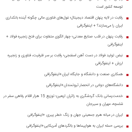
توسعه کشور است
رقابت در لایه پنهان اقتصاد دیجیتال؛ غول‌های فناوری مالی چگونه آینده بانکداری
■
ایران را می‌سازند؟ + اینفوگرافی
رقابت پنهان در قلب صنایع معدنی؛ چهار الگوی متفاوت برای فتح زنجیره فولاد +
■
اینفوگرافی
نبض تولید فولاد در دست آهن اسفنجی؛ رقابت بر سر ظرفیت، فناوری و زنجیره
■
ارزش + اینفوگرافی
همکاری صنعت و دانشگاه و جایگاه ایران+اینفوگرافی
■
دانشگاه‌های دولتی در انحصار ثروتمندان+اینفوگرافی
■
خدمت‌رسانی بانک گردشگری به زائران اربعین؛ توزیع 15 هزار اقلام رفاهی سفر در
■
شلمچه، مهران و سیرجان
ایران در میانه هرم جمعیتی جهان و زنگ خطر پیری +اینفوگرافی
■
بررسی حمله ایران به هواپیماها و بالگردهای آمریکایی+اینفوگرافی
■