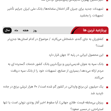
تمهیدات جدید برای جبران آثار اختلال سامانه‌ها/ بانک ملی ایران جرایم تأخیر
■
تسهیلات را بخشید
پربازدید ترین ها
سال
روز
هفته
ماه
کشاورزان به جای گندم، خشخاش می‌کارند / موضوع در کدام استان‌ها جدی‌تر
■
است؟
این محصول ایرانی در رتبه ۱۲ جهان قرار دارد
■
بانک سپه به عنوان قدیمی‌ترین و بزرگ‌ترین بانک کشور خدمات گسترده ای به
■
مردم ارائه می‌دهد/ بسیاری از صنایع، تسهیلات خود را از بانک سپه دریافت
می‌کنند
یک میلیون تن برنج وارداتی در کشور گم شده است/ ۴۰ هزار تریلی برنج در جاده
■
ناپدید شد
ریزش بی‌سابقه قیمت طلای جهانی/ آیا سقوط اخیر آغاز روندی نزولی است یا تنها
■
استراحتی در مسیر صعود؟