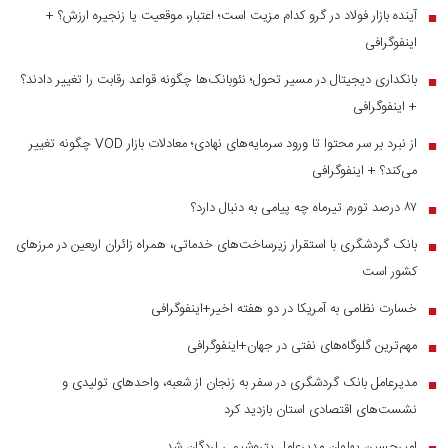
آینده بازار فولاد در گرو کدام مزیت است؛ اعتبار، موقعیت یا زنجیره ارزش؟ +
■
اینفوگرافی
بانکداری دیجیتال در مسیر تحول؛ نئوبانک‌ها چگونه قواعد رقابت را تغییر دادند؟
■
+ اینفوگرافی
از نبرد بر سر محتوا تا ورود سرمایه‌های نهادی؛ معادلات بازار VOD چگونه تغییر
■
می‌کند؟ + اینفوگرافی
۸۷ درصد تورم تیرماه چه پیامی به دنبال دارد؟
■
بانک گردشگری با استقرار زیرساخت‌های خدماتی، همراه زائران اربعین در مرز‌های
■
کشور است
خسارت نظامی به آمریکا در دو هفته اخیر+اینفوگرافی
■
مهم‌ترین گلوگاه‌های نفتی در جهان+اینفوگرافی
■
مدیرعامل بانک گردشگری در سفر به زنجان از شعبه، واحدهای تولیدی و
■
نشست‌های اقتصادی استان بازدید کرد
امیرحسین پهلوان مدیرعامل پتروشیمی لردگان شد
■