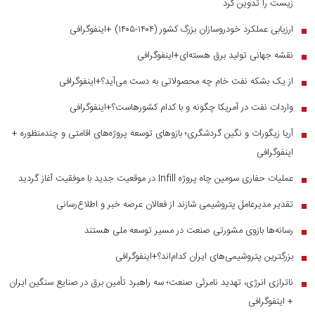
زیست را تدوین کرد
ارزیابی عملکرد خودروسازان بزرگ کشور (۱۴۰۴-۱۴۰۵) +اینفوگرافی
■
نقشه جهانی تولید برق هسته‌ای+اینفوگرافی
■
از یک بشکه نفت خام چه محصولاتی به دست می‌آید؟+اینفوگرافی
■
واردات نفت در آمریکا چگونه و با کدام کشورهاست؟+اینفوگرافی
■
آریا زیگورات و نگین گردشگری؛ بازوهای توسعه پروژه‌های اقامتی و چندمنظوره +
■
اینفوگرافی
عملیات حفاری سومین چاه پروژه Infill در موقعیت جدید با موفقیت آغاز گردید
■
تقدیر مدیرعامل پتروشیمی شازند از فعالان عرصه خبر و اطلاع‌رسانی
■
رسانه‌ها بازوی مشورتی صنعت در مسیر توسعه ملی هستند
■
بزرگترین پتروشیمی‌های ایران کدام‌اند؟+اینفوگرافی
■
ناترازی انرژی، تهدید نامرئی صنعت؛ سه راهبرد تأمین برق در صنایع سنگین ایران
■
+ اینفوگرافی