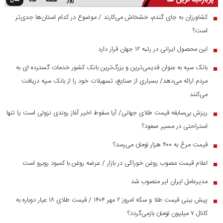
سال
روز
هفته
ماه
کشاورزان به جای گندم، خشخاش می‌کارند / موضوع در کدام استان‌ها جدی‌تر
■
است؟
این محصول ایرانی در رتبه ۱۲ جهان قرار دارد
■
بانک سپه به عنوان قدیمی‌ترین و بزرگ‌ترین بانک کشور خدمات گسترده ای به
■
مردم ارائه می‌دهد/ بسیاری از صنایع، تسهیلات خود را از بانک سپه دریافت
می‌کنند
ریزش بی‌سابقه قیمت طلای جهانی/ آیا سقوط اخیر آغاز روندی نزولی است یا تنها
■
استراحتی در مسیر صعود؟
قیمت مرغ به ۴۰۰ هزار تومان می‌رسد؟
■
اعلام قیمت مصوب روغن خوراکی در بازار / عرضه روغن با کمبود روبرو است
■
مدیرعامل ایران ایر منصوب شد
■
پیش بینی قیمت طلا و سکه امروز ۲ مهر ۱۴۰۴ / قیمت طلای ۱۸ عیار دوباره به
■
کانال ۷ میلیون تومان بازمی‌گردد؟