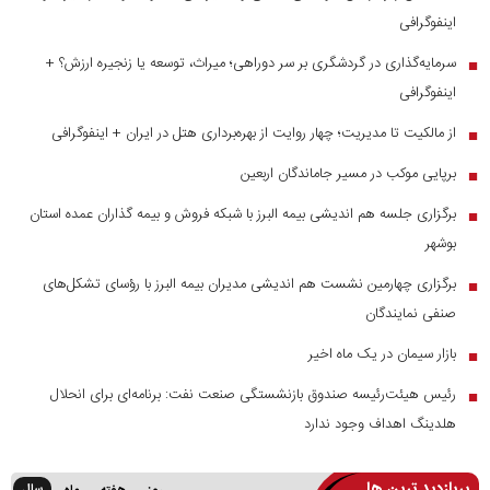
اینفوگرافی
سرمایه‌گذاری در گردشگری بر سر دوراهی؛ میراث، توسعه یا زنجیره ارزش؟ +
■
اینفوگرافی
از مالکیت تا مدیریت؛ چهار روایت از بهره‌برداری هتل در ایران + اینفوگرافی
■
برپایی موکب در مسیر جاماندگان اربعین
■
برگزاری جلسه هم اندیشی بیمه البرز با شبکه فروش و بیمه گذاران عمده استان
■
بوشهر
برگزاری چهارمین نشست هم اندیشی مدیران بیمه البرز با رؤسای تشکل‌های
■
صنفی نمایندگان
بازار سیمان در یک ماه اخیر
■
رئیس هیئت‌رئیسه صندوق بازنشستگی صنعت نفت: برنامه‌ای برای انحلال
■
هلدینگ اهداف وجود ندارد
پربازدید ترین ها