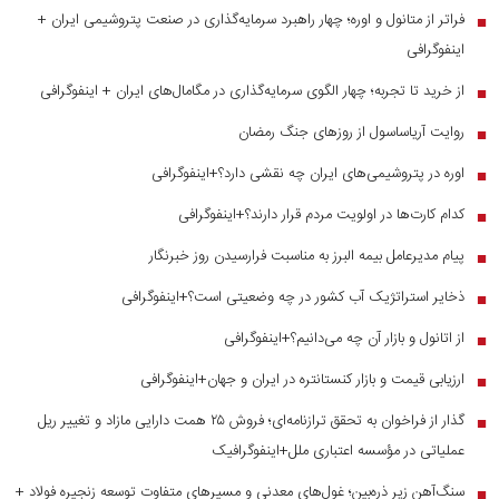
فراتر از متانول و اوره؛ چهار راهبرد سرمایه‌گذاری در صنعت پتروشیمی ایران +
■
اینفوگرافی
از خرید تا تجربه؛ چهار الگوی سرمایه‌گذاری در مگامال‌های ایران + اینفوگرافی
■
روایت آریاساسول از روز‌های جنگ رمضان
■
اوره در پتروشیمی‌های ایران چه نقشی دارد؟+اینفوگرافی
■
کدام کارت‌ها در اولویت مردم قرار دارند؟+اینفوگرافی
■
پیام مدیرعامل بیمه البرز به مناسبت فرارسیدن روز خبرنگار
■
ذخایر استراتژیک آب کشور در چه وضعیتی است؟+اینفوگرافی
■
از اتانول و بازار آن چه می‌دانیم؟+اینفوگرافی
■
ارزیابی قیمت و بازار کنستانتره در ایران و جهان+اینفوگرافی
■
گذار از فراخوان به تحقق ترازنامه‌ای؛ فروش ۲۵ همت دارایی مازاد و تغییر ریل
■
عملیاتی در مؤسسه اعتباری ملل+اینفوگرافیک
سنگ‌آهن زیر ذره‌بین؛ غول‌های معدنی و مسیر‌های متفاوت توسعه زنجیره فولاد +
■