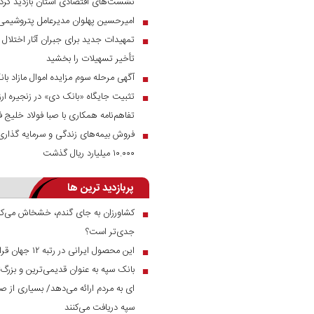
نشست‌های اقتصادی استان بازدید کرد
امیرحسین پهلوان مدیرعامل پتروشیمی
■
تمهیدات جدید برای جبران آثار اختلال س
■
تأخیر تسهیلات را بخشید
آگهی مرحله سوم مزایده اموال مازاد بانک 
■
تثبیت جایگاه «بانک دی» در زنجیره ار
■
تفاهم‌نامه همکاری با صبا فولاد خلیج 
فروش بیمه‌های زندگی و سرمایه گذاری پر
■
۱۰.۰۰۰ میلیارد ریال گذشت
پربازدید ترین ها
کشاورزان به جای گندم، خشخاش می‌کار
■
جدی‌تر است؟
این محصول ایرانی در رتبه ۱۲ جهان قرار دارد
■
بانک سپه به عنوان قدیمی‌ترین و بزرگ
■
ای به مردم ارائه می‌دهد/ بسیاری از صن
سپه دریافت می‌کنند