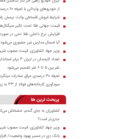
ایران خودرو راهی جز کنار گذاشتن مح
■
از خودرو‌های وارداتی با تعرفه ۲۰ درصد به زیر ۲ میلیارد می‌رسند
شرایط فروش اقساطی وانت نیسان زام
■
قیمت جهانی طلا تحت تاثیر سیگنال‌ها
■
افزایش نرخ داخلی طلا حتی در صور
آیا امسال مدارس غیر حضوری می‌شود؟
■
وزیر جهاد کشاورزی: قیمت مصوب شیر خام ۲۳ هزار توم
■
تعداد کارمندان در ای
■
نفر بین ۵ تا ۶ نفر تقسیم می‌شود
■
سودآوری کارخانه‌های فولاد از ۳۳ به زیر ۱۰ درصد رسید
پربحث ترین ها
کشاورزان به جای گندم، خشخاش می‌کار
■
جدی‌تر است؟
وزیر جهاد کشاورزی: قیمت مصوب شیر خام ۲۳ هزار توم
■
■