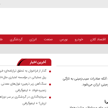
د
اقتصاد کلان
خودرو
بورس
صنعت
انرژی
گردشگری
طلا
+ اینفوگرافی
آخرین اخبار
■
ریل عملیاتی در مؤسسه اعتباری ملل+ای
 آنکه صادرات سیب‌زمینی به تازگی
سنگ‌آهن زیر ذره‌بین؛ غول‌های معدنی 
■
مینی ارزان می‌شود.
زنجیره فولاد + اینفوگرافی
سرمایه‌گذاری در گردشگری بر سر دوراهی
■
ی!
ارزش؟ + اینفوگرافی
۷۰ هزار تومان در اواسط دی ماه، مسؤولان وزارت جهاد