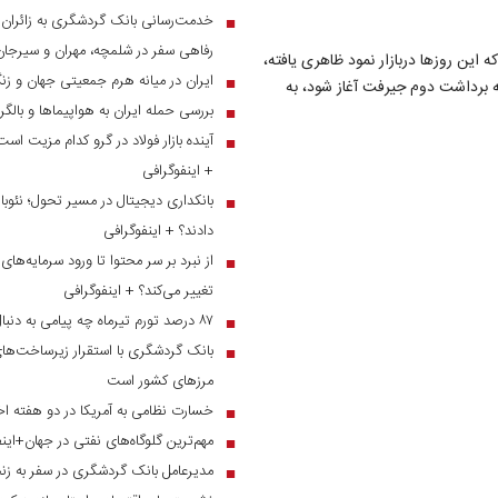
■
رفاهی سفر در شلمچه، مهران و سیرجان
 این روزها دربازار نمود ظاهری یافته،
ایران در میانه هرم جمعیتی جهان و ز
■
که برداشت دوم جیرفت آغاز شود، به
بررسی حمله ایران به هواپیماها و بالگ
■
آینده بازار فولاد در گرو کدام مزیت است
■
+ اینفوگرافی
بانکداری دیجیتال در مسیر تحول؛ نئوبان
■
دادند؟ + اینفوگرافی
■
تغییر می‌کند؟ + اینفوگرافی
۸۷ درصد تورم تیرماه چه پیامی به دنبال دارد؟
■
بانک گردشگری با استقرار زیرساخت‌های 
■
مرز‌های کشور است
خسارت نظامی به آمریکا در دو هفته اخ
■
مهم‌ترین گلوگاه‌های نفتی در جهان+این
■
مدیرعامل بانک گردشگری در سفر به زنج
■