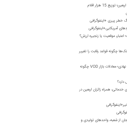
خدمت‌رسانی بانک گردشگری به زائران اربعین؛ توزیع 15 هزار اقلام
نگ خطر پیری +اینفوگرافی
ردهای آمریکایی+اینفوگرافی
؛ اعتبار، موقعیت یا زنجیره ارزش؟
ک‌ها چگونه قواعد رقابت را تغییر
از نبرد بر سر محتوا تا ورود سرمایه‌های نهادی؛ معادلات بازار VOD چگونه
خدماتی، همراه زائران اربعین در
یر+اینفوگرافی
فوگرافی
ان از شعبه، واحدهای تولیدی و