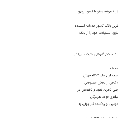
 / عرضه روغن با کمبود روبرو
‌ترین بانک کشور خدمات گسترده
ایع، تسهیلات خود را از بانک
د است/ گام‌های مثبت سایپا در
ام شد
کارنامه درخشان «بانک ایران زمین» در نیمه اول سال ۱۴۰۴؛ جهش
ایت قاطع از بخش خصوصی
جلی تجربه، تعهد و تخصص در
راتژی فولاد هرمزگان
دومین تولیدکننده گاز جهان، به