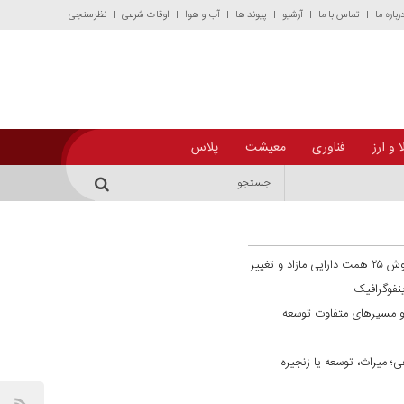
رباره ما
تماس با ما
آرشیو
پیوند ها
آب و هوا
اوقات شرعی
نظرسنجی
 و ارز
فناوری
معیشت
پلاس
گذار از فراخوان به تحقق ترازنامه‌ای؛ فروش ۲۵ همت دارایی مازاد و تغییر
نفوگرافیک
و مسیر‌های متفاوت توسعه
؛ میراث، توسعه یا زنجیره