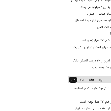
صولات قدیمی خود ندارد/ برخی
یاد جدید + جدول
ی صعودی قرار دارد/ احتمال
ت افت انس
ان است
ران ۳ برابر استاندارد جهان است/ در ایران کار یک
تعرفه ۳۰ درصدی عراق صادرات میلگرد ایران را ۴۰ درصد کاهش داد/
سال
روز
هفته
ماه
ند / موضوع در کدام استان‌ها
ان است
بانک دی در مسیر بهبود وضعیت/ افزایش ۱۲۰ درصدی حق و حقوق