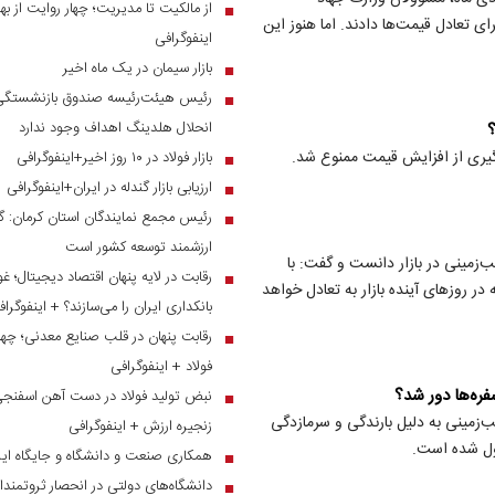
از مالکیت تا مدیریت؛ چهار روایت از بهر
■
ات و عرضه این محصول به قیمت ۲۹۵۰۰ تومان برای تعادل قیمت‌ها دادند. اما هنوز این
اینفوگرافی
بازار سیمان در یک ماه اخیر
■
رئیس هیئت‌رئیسه صندوق بازنشستگی ص
■
انحلال هلدینگ اهداف وجود ندارد
؟
یری از افزایش قیمت ممنوع شد.
بازار فولاد در ۱۰ روز اخیر+اینفوگرافی
■
ارزیابی بازار گندله در ایران+اینفوگرافی
■
رئیس مجمع نمایندگان استان کرمان: گر
■
ارزشمند توسعه کشور است
زمینی در بازار دانست و گفت: با
رقابت در لایه پنهان اقتصاد دیجیتال؛ غ
■
 روزهای آینده بازار به تعادل خواهد
بانکداری ایران را می‌سازند؟ + اینفوگرا
رقابت پنهان در قلب صنایع معدنی؛ چهار
■
فولاد + اینفوگرافی
ره‌ها دور شد؟
نبض تولید فولاد در دست آهن اسفنجی؛
■
زمینی به دلیل بارندگی و سرمازدگی
زنجیره ارزش + اینفوگرافی
ول شده است.
همکاری صنعت و دانشگاه و جایگاه ایر
■
دانشگاه‌های دولتی در انحصار ثروتمندا
■