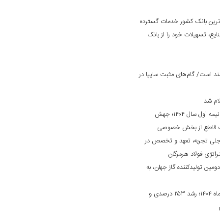
‌ترین بانک کشور خدمات گسترده
ایع، تسهیلات خود را از بانک
د است/ گام‌های مثبت سایپا در
ام شد
کارنامه درخشان «بانک ایران زمین» در نیمه اول سال ۱۴۰۴؛ جهش
ایت قاطع از بخش خصوصی
جلی تجربه، تعهد و تخصص در
راتژی فولاد هرمزگان
دومین تولیدکننده گاز جهان، به
جهش چشمگیر درآمد بانک دی در مهرماه ۱۴۰۴؛ رشد ۲۵۳ درصدی و