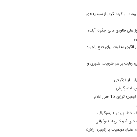
وه مالی گردشگری از سرمایه‌های
ول‌های فناوری مالی چگونه آینده
فی
 الگوی متفاوت برای فتح زنجیره
 رقابت بر سر ظرفیت، فناوری و
ان+اینفوگرافی
ن+اینفوگرافی
خدمت‌رسانی بانک گردشگری به زائران اربعین؛ توزیع 15 هزار اقلام
نگ خطر پیری +اینفوگرافی
ردهای آمریکایی+اینفوگرافی
؛ اعتبار، موقعیت یا زنجیره ارزش؟