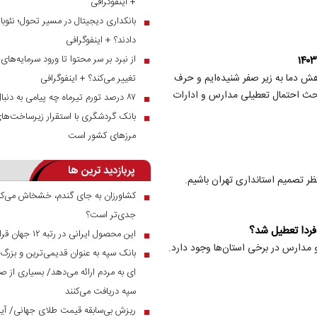
+ اینفوگرافی
بانکداری دیجیتال در مسیر تحول؛ نئوبان
■
دادند؟ + اینفوگرافی
■
هش دما به زیر صفر شنیده‌ایم و حرف
تغییر می‌کند؟ + اینفوگرافی
 بحث احتمال تعطیلی مدارس و ادارات
۸۷ درصد تورم تیرماه چه پیامی به دنبال دارد؟
■
بانک گردشگری با استقرار زیرساخت‌های 
■
مرز‌های کشور است
پربازدید ترین ها
نتظر تصمیم استانداری تهران باشیم.
کشاورزان به جای گندم، خشخاش می‌کار
■
جدی‌تر است؟
این محصول ایرانی در رتبه ۱۲ جهان قرار دارد
■
 و مدارس در برخی استان‌ها وجود دارد.
بانک سپه به عنوان قدیمی‌ترین و بزرگ
■
ای به مردم ارائه می‌دهد/ بسیاری از صن
سپه دریافت می‌کنند
ریزش بی‌سابقه قیمت طلای جهانی/ آیا 
■