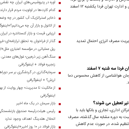
اوره در پتروشیمی‌های ایران چه نقشی 
■
یکشنبه ۱۲ اسفند تعطیل اعلام کند. آخرین اخبار رسمی تعطیلی مدارس و ادارت تهران فردا یکشنبه ۱۲ اسفند
کدام کارت‌ها در اولویت مردم قرار دارند
■
ذخایر استراتژیک آب کشور در چه وضع
■
از اتانول و بازار آن چه می‌دانیم؟+اینفوگ
■
ارزیابی قیمت و بازار کنستانتره در ایرا
■
دیریت مصرف انرژی احتمال تمدید
■
ریل عملیاتی در مؤسسه اعتباری ملل+ای
سنگ‌آهن زیر ذره‌بین؛ غول‌های معدنی 
■
زنجیره فولاد + اینفوگرافی
 سه شنبه ۷ اسفند
سرمایه‌گذاری در گردشگری بر سر دوراهی
■
زمان هواشناسی از کاهش محسوس دما
ارزش؟ + اینفوگرافی
.
از مالکیت تا مدیریت؛ چهار روایت از بهر
■
اینفوگرافی
انیر تعطیل می شوند؟
بازار سیمان در یک ماه اخیر
■
ن اداری، تجاری و بانکها باید با
رئیس هیئت‌رئیسه صندوق بازنشستگی ص
■
 ۵۰ درصدی مصرف برق نسبت به دوره مشابه سال گذشته، مصرف
انحلال هلدینگ اهداف وجود ندارد
د تنظیم شده، در صورت عدم کاهش
بازار فولاد در ۱۰ روز اخیر+اینفوگرافی
■