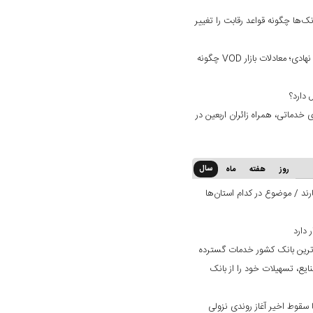
ک‌ها چگونه قواعد رقابت را تغییر
از نبرد بر سر محتوا تا ورود سرمایه‌های نهادی؛ معادلات بازار VOD چگونه
خدماتی، همراه زائران اربعین در
سال
روز
هفته
ماه
ند / موضوع در کدام استان‌ها
‌ترین بانک کشور خدمات گسترده
ایع، تسهیلات خود را از بانک
سقوط اخیر آغاز روندی نزولی