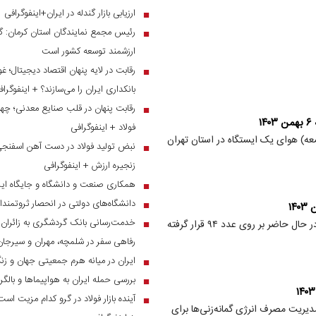
ارزیابی بازار گندله در ایران+اینفوگرافی
■
رئیس مجمع نمایندگان استان کرمان: گر
■
ارزشمند توسعه کشور است
رقابت در لایه پنهان اقتصاد دیجیتال؛ غ
■
بانکداری ایران را می‌سازند؟ + اینفوگرا
رقابت پنهان در قلب صنایع معدنی؛ چهار
■
۱
فولاد + اینفوگرافی
عه) هوای یک ایستگاه در استان تهران
نبض تولید فولاد در دست آهن اسفنجی؛
■
زنجیره ارزش + اینفوگرافی
همکاری صنعت و دانشگاه و جایگاه ایر
■
دانشگاه‌های دولتی در انحصار ثروتمندا
■
■
بر اساس اعلام شرکت کنترل کیفیت هوای تهران، شاخص کیفیت هوا در حال حاضر بر روی عدد ۹۴ قرار گرفته
رفاهی سفر در شلمچه، مهران و سیرجان
ایران در میانه هرم جمعیتی جهان و ز
■
بررسی حمله ایران به هواپیماها و بالگ
■
آینده بازار فولاد در گرو کدام مزیت است
■
یریت مصرف انرژی گمانه‌زنی‌ها برای