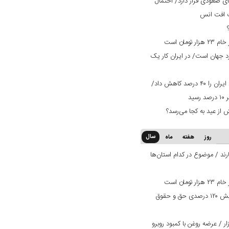
ی صعودی قرار دارد/ احتمال
ت افت انس
ان است
ران ۳ برابر استاندارد جهان است/ در ایران کار یک
تعرفه ۳۰ درصدی عراق صادرات میلگرد ایران را ۴۰ درصد کاهش داد/
 از عید به کجا می‌رسد؟
سال
روز
هفته
ماه
ند / موضوع در کدام استان‌ها
ان است
بانک دی در مسیر بهبود وضعیت/ افزایش ۱۲۰ درصدی حق و حقوق
 / عرضه روغن با کمبود روبرو