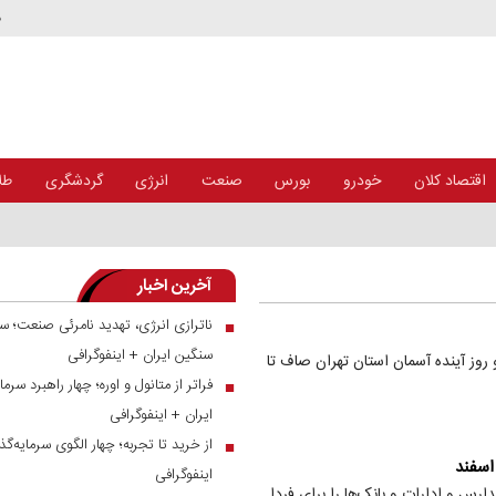
د
اقتصاد کلان
خودرو
بورس
صنعت
انرژی
گردشگری
طلا
آخرین اخبار
ناترازی انرژی، تهدید نامرئی صنعت؛ سه
■
سنگین ایران + اینفوگرافی
روز آینده آسمان استان تهران صاف تا
فراتر از متانول و اوره؛ چهار راهبرد س
■
ایران + اینفوگرافی
از خرید تا تجربه؛ چهار الگوی سرمایه‌گذ
■
اینفوگرافی
س و ادارات و بانک‌ها را برای فردا