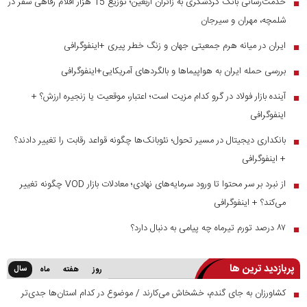
خدمت‌رسانی بانک گردشگری به زائران اربعین؛ توزیع 15 هزار اقلام رفاهی سفر در
■
شلمچه، مهران و سیرجان
ایران در میانه هرم جمعیتی جهان و زنگ خطر پیری +اینفوگرافی
■
بررسی حمله ایران به هواپیماها و بالگردهای آمریکایی+اینفوگرافی
■
آینده بازار فولاد در گرو کدام مزیت است؛ اعتبار، موقعیت یا زنجیره ارزش؟ +
■
اینفوگرافی
بانکداری دیجیتال در مسیر تحول؛ نئوبانک‌ها چگونه قواعد رقابت را تغییر دادند؟
■
+ اینفوگرافی
از نبرد بر سر محتوا تا ورود سرمایه‌های نهادی؛ معادلات بازار VOD چگونه تغییر
■
می‌کند؟ + اینفوگرافی
۸۷ درصد تورم تیرماه چه پیامی به دنبال دارد؟
■
پربازدید ترین ها
سال
روز
هفته
ماه
کشاورزان به جای گندم، خشخاش می‌کارند / موضوع در کدام استان‌ها جدی‌تر
■