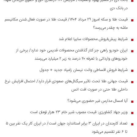
بانک دی در مسیر بهبود وضعیت/ افزایش ۱۲۰ درصدی حق و حقوق فرزندان شهدا
■
در بانک دی
قیمت طلا و سکه امروز ۲۹ مرداد ۱۴۰۴/ قیمت طلا در صورت فعال شدن مکانیسم
■
ماشه به چقدر می‌رسد؟
شرایط پیش‌فروش محصولات سایپا اعلام شد
■
ایران خودرو راهی جز کنار گذاشتن محصولات قدیمی خود ندارد/ برخی از
■
خودرو‌های وارداتی با تعرفه ۲۰ درصد به زیر ۲ میلیارد می‌رسند
شرایط فروش اقساطی وانت نیسان زامیاد جدید + جدول
■
قیمت جهانی طلا تحت تاثیر سیگنال‌های صعودی قرار دارد/ احتمال افزایش نرخ
■
داخلی طلا حتی در صورت افت انس
آیا امسال مدارس غیر حضوری می‌شود؟
■
وزیر جهاد کشاورزی: قیمت مصوب شیر خام ۲۳ هزار تومان است
■
تعداد کارمندان در ایران ۳ برابر استاندارد جهان است/ در ایران کار یک نفر بین ۵
■
تا ۶ نفر تقسیم می‌شود