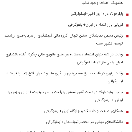
هلدینگ اهداف وجود ندارد
بازار فولاد در ۱۰ روز اخیر+اینفوگرافی
■
ارزیابی بازار گندله در ایران+اینفوگرافی
■
رئیس مجمع نمایندگان استان کرمان: گروه مالی گردشگری از سرمایه‌های ارزشمند
■
توسعه کشور است
رقابت در لایه پنهان اقتصاد دیجیتال؛ غول‌های فناوری مالی چگونه آینده بانکداری
■
ایران را می‌سازند؟ + اینفوگرافی
رقابت پنهان در قلب صنایع معدنی؛ چهار الگوی متفاوت برای فتح زنجیره فولاد +
■
اینفوگرافی
نبض تولید فولاد در دست آهن اسفنجی؛ رقابت بر سر ظرفیت، فناوری و زنجیره
■
ارزش + اینفوگرافی
همکاری صنعت و دانشگاه و جایگاه ایران+اینفوگرافی
■
دانشگاه‌های دولتی در انحصار ثروتمندان+اینفوگرافی
■