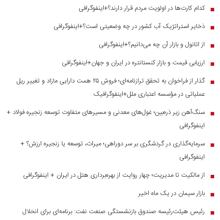
کدام کارت‌ها در اولویت مردم قرار دارند؟+اینفوگرافی
■
ذخایر استراتژیک آب کشور در چه وضعیتی است؟+اینفوگرافی
■
از اتانول و بازار آن چه می‌دانیم؟+اینفوگرافی
■
ارزیابی قیمت و بازار کنستانتره در ایران و جهان+اینفوگرافی
■
گذار از فراخوان به تحقق ترازنامه‌ای؛ فروش ۲۵ همت دارایی مازاد و تغییر ریل
■
عملیاتی در مؤسسه اعتباری ملل+اینفوگرافیک
سنگ‌آهن زیر ذره‌بین؛ غول‌های معدنی و مسیر‌های متفاوت توسعه زنجیره فولاد +
■
اینفوگرافی
سرمایه‌گذاری در گردشگری بر سر دوراهی؛ میراث، توسعه یا زنجیره ارزش؟ +
■
اینفوگرافی
از مالکیت تا مدیریت؛ چهار روایت از بهره‌برداری هتل در ایران + اینفوگرافی
■
بازار سیمان در یک ماه اخیر
■
رئیس هیئت‌رئیسه صندوق بازنشستگی صنعت نفت: برنامه‌ای برای انحلال
■