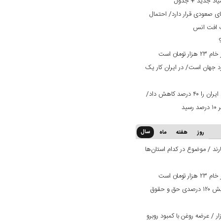
یاد جدید + جدول
ی صعودی قرار دارد/ احتمال
ت افت انس
ان است
ران ۳ برابر استاندارد جهان است/ در ایران کار یک
تعرفه ۳۰ درصدی عراق صادرات میلگرد ایران را ۴۰ درصد کاهش داد/
سال
روز
هفته
ماه
ند / موضوع در کدام استان‌ها
ان است
بانک دی در مسیر بهبود وضعیت/ افزایش ۱۲۰ درصدی حق و حقوق
 / عرضه روغن با کمبود روبرو