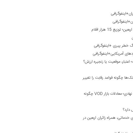
ان+اینفوگرافی
ن+اینفوگرافی
خدمت‌رسانی بانک گردشگری به زائران اربعین؛ توزیع 15 هزار اقلام
نگ خطر پیری +اینفوگرافی
ردهای آمریکایی+اینفوگرافی
؛ اعتبار، موقعیت یا زنجیره ارزش؟
ک‌ها چگونه قواعد رقابت را تغییر
از نبرد بر سر محتوا تا ورود سرمایه‌های نهادی؛ معادلات بازار VOD چگونه
خدماتی، همراه زائران اربعین در