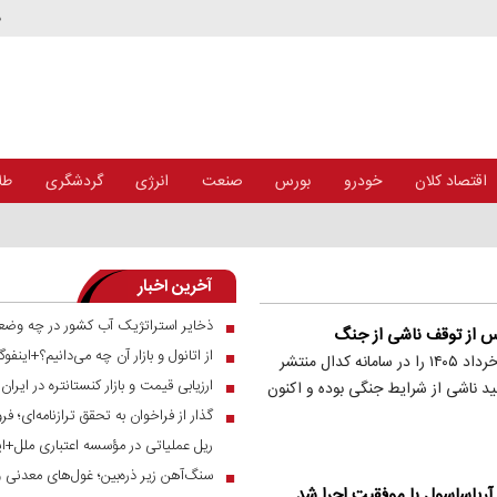
د
اقتصاد کلان
خودرو
بورس
صنعت
انرژی
گردشگری
طلا
آخرین اخبار
ذخایر استراتژیک آب کشور در چه وضع
■
س از توقف ناشی از جنگ
از اتانول و بازار آن چه می‌دانیم؟+اینفوگ
■
شرکت پلیمر آریاساسول گزارش صورت‌های مالی سه‌ماهه منتهی به ۳۱ خرداد ۱۴۰۵ را در سامانه کدال منتشر
ارزیابی قیمت و بازار کنستانتره در ایرا
■
ید ناشی از شرایط جنگی بوده و اکنون
■
ریل عملیاتی در مؤسسه اعتباری ملل+ای
سنگ‌آهن زیر ذره‌بین؛ غول‌های معدنی 
■