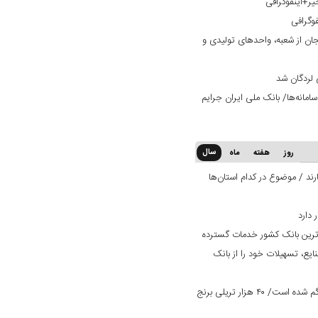
یر+اینفوگرافی
فوگرافی
ان از شعبه، واحدهای تولیدی و
 لردگان شد
امانه‌ها/ بانک ملی ایران جرایم
سال
روز
هفته
ماه
ند / موضوع در کدام استان‌ها
‌ترین بانک کشور خدمات گسترده
ایع، تسهیلات خود را از بانک
یک میلیون تن برنج وارداتی در کشور گم شده است/ ۴۰ هزار تریلی برنج