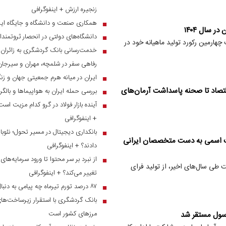
زنجیره ارزش + اینفوگرافی
همکاری صنعت و دانشگاه و جایگاه ایر
■
 سال ۱۴۰۴
دانشگاه‌های دولتی در انحصار ثروتمندا
■
هارمین رکورد تولید ماهیانه خود در
■
رفاهی سفر در شلمچه، مهران و سیرجان
ایران در میانه هرم جمعیتی جهان و ز
■
قتصاد تا صحنه پاسداشت آرمان‌های
بررسی حمله ایران به هواپیماها و بالگ
■
آینده بازار فولاد در گرو کدام مزیت است
■
+ اینفوگرافی
بانکداری دیجیتال در مسیر تحول؛ نئوبان
■
یت اسمی به دست متخصصان ایرانی
دادند؟ + اینفوگرافی
■
طی سال‌های اخیر، از تولید فرای
تغییر می‌کند؟ + اینفوگرافی
۸۷ درصد تورم تیرماه چه پیامی به دنبال دارد؟
■
بانک گردشگری با استقرار زیرساخت‌های 
■
مرز‌های کشور است
اسول مستقر شد