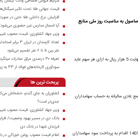
شرایط فروش اقساطی وانت نیسان زام
■
قیمت جهانی طلا تحت تاثیر سیگنال‌ها
■
افزایش نرخ داخلی طلا حتی در صور
ساسول به مناسبت روز ملی منابع
آیا امسال مدارس غیر حضوری می‌شود؟
■
وزیر جهاد کشاورزی: قیمت مصوب شیر خام ۲۳ هزار توم
■
تعداد کارمندان در ای
■
نفر بین ۵ تا ۶ نفر تقسیم می‌شود
در جریان برگزاری زودهنگام مجمع عمومی عادی سالانه آریاساسول در نهایت 5 هزار ریال به ازای هر سهم عاید
■
سودآوری کارخانه‌های فولاد از ۳۳ به زیر ۱۰ درصد رسید
پربحث ترین ها
کشاورزان به جای گندم، خشخاش می‌کار
■
مع عادی سالیانه به حساب سهامداران
جدی‌تر است؟
وزیر جهاد کشاورزی: قیمت مصوب شیر خام ۲۳ هزار توم
■
■
فرزندان شهدا در بانک دی
آریا طبق زمان‌بندی منتشر شده در سامانه کدال در تاریخ 30 فروردین 1405 اقدام به پرداخت سود سهامداران
اعلام قیمت مصوب روغن خوراکی در بازار
■