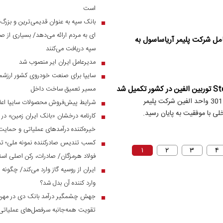
است
بانک سپه به عنوان قدیمی‌ترین و بزرگ
■
ای به مردم ارائه می‌دهد/ بسیاری از صن
مل شرکت پلیمر آریاساسول به
سپه دریافت می‌کنند
مدیرعامل ایران ایر منصوب شد
■
سایپا برای صنعت خودروی کشور ارزشمن
■
مسیر تعمیق ساخت داخل
پروژه ساخت و بومی‌سازی محفظه بخار (Steam Chamber) توربین 301 واحد الفین شرکت پلیمر
شرایط پیش‌فروش محصولات سایپا اعل
■
لی با موفقیت به پایان رسید.
■
خیره‌کننده درآمد‌های عملیاتی و حم
کسب تندیس صادرکننده نمونه ملی؛ ت
■
۱
۲
۳
۴
فولاد هرمزگان/ صادرات، رکن اصلی است
ایران از روسیه گاز وارد می‌کند/ چگونه 
■
وارد کننده آن بدل شد؟
■
تقویت همه‌جانبه سرفصل‌های عملیاتی