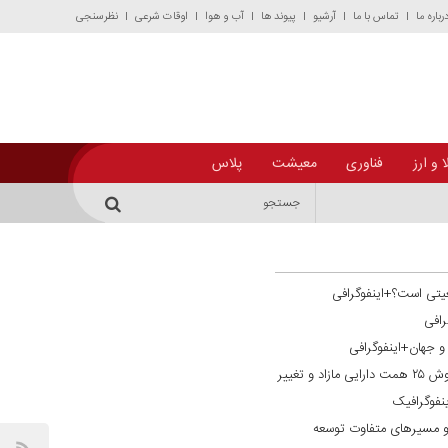
رباره ما
تماس با ما
آرشیو
پیوند ها
آب و هوا
اوقات شرعی
نظرسنجی
 و ارز
فناوری
معیشت
پلاس
یتی است؟+اینفوگرافی
رافی
ن و جهان+اینفوگرافی
گذار از فراخوان به تحقق ترازنامه‌ای؛ فروش ۲۵ همت دارایی مازاد و تغییر
نفوگرافیک
و مسیر‌های متفاوت توسعه