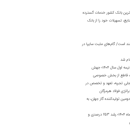
‌ترین بانک کشور خدمات گسترده
ایع، تسهیلات خود را از بانک
د است/ گام‌های مثبت سایپا در
ام شد
کارنامه درخشان «بانک ایران زمین» در نیمه اول سال ۱۴۰۴؛ جهش
ایت قاطع از بخش خصوصی
جلی تجربه، تعهد و تخصص در
راتژی فولاد هرمزگان
دومین تولیدکننده گاز جهان، به
جهش چشمگیر درآمد بانک دی در مهرماه ۱۴۰۴؛ رشد ۲۵۳ درصدی و