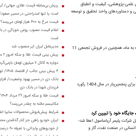
 علمی-پژوهشی، کیفیت و انطباق
ریزش بی‌سابقه قیمت طلای جهانی/ آیا 
■
للی و دستاورد‌های واحد تحقیق و توسعه
است یا تنها استراحتی در مسیر صعود؟
قیمت مرغ به ۴۰۰ هزار تومان می‌رسد؟
■
اعلام قیمت مصوب روغن خوراکی در بازار
■
است
مدیرعامل ایران ایر منصوب شد
■
آریاساسول در بهمن ماه توانست با افزایش مبلغ فروش، در مقایسه ماه به ماه، همچنین در فروش تجمعی 11
■
دوباره به کانال ۷ میلیون تومان بازمی‌گردد؟
۴ پیش بینی جالب از اقتصاد ۱۴۰۵/ تورم و نرخ ارز به چه رقمی می‌رسد؟
■
■
واحد پلی‌اتیلن متوسط و سنگین آریاساسول (MD-HDPE) موفق شد برای پنجمین‌بار در سال 1404 رکورد
فرزندان شهدا در بانک دی
قی
■
مکانیسم ماشه به چقدر می‌رسد؟
شرایط پیش‌فروش محصولات سایپا اعل
■
ایران خودرو راهی جز کنار گذاشتن مح
ع انسانی به مدیرعامل شرکت پلیمر آریاساسول اعطا شد؛
■
 انسانی در صنعت نفت، گاز و
از خودرو‌های وارداتی با تعرفه ۲۰ درصد به زیر ۲ میلیارد می‌رسند