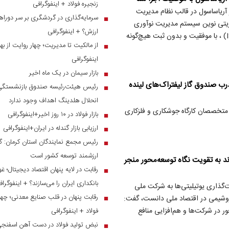
زنجیره فولاد + اینفوگرافی
دیریتی شرکت پلیمر آریاساسول در قالب نظام مدیریت
سرمایه‌گذاری در گردشگری بر سر دوراهی
■
م مدیریتی نوین سیستم مدیریت نوآوری
ارزش؟ + اینفوگرافی
(ISO 56001) و سیستم مدیریت کیفیت درمان و سلامت (ISO 7101) ، با موفقیت و بدون ثبت هیچ‌گونه
از مالکیت تا مدیریت؛ چهار روایت از بهر
■
اینفوگرافی
بازار سیمان در یک ماه اخیر
■
رب صندوق گاز لیفتراک‌های لینده
رئیس هیئت‌رئیسه صندوق بازنشستگی ص
■
انحلال هلدینگ اهداف وجود ندارد
‌های لینده سینگل تولید سال 2006 با نوآوری متخصصان کارگاه جوشکاری و فلزکاری
بازار فولاد در ۱۰ روز اخیر+اینفوگرافی
■
ارزیابی بازار گندله در ایران+اینفوگرافی
■
رئیس مجمع نمایندگان استان کرمان: گر
■
ارزشمند توسعه کشور است
د به تقویت نگاه توسعه‌محور منجر
رقابت در لایه پنهان اقتصاد دیجیتال؛ غ
■
بانکداری ایران را می‌سازند؟ + اینفوگرا
‌گذاری یوتیلیتی‌ها به شرکت ملی
رقابت پنهان در قلب صنایع معدنی؛ چهار
■
روشیمی در اقتصاد ملی دانست، گفت:
 در شرکت‌ها و هم‌افزایی منافع
فولاد + اینفوگرافی
نبض تولید فولاد در دست آهن اسفنجی؛
■