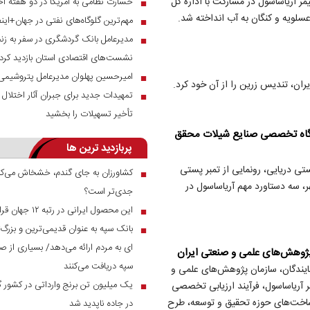
ر آریاساسول در مشارکت با اداره کل
خسارت نظامی به آمریکا در دو هفته اخ
■
سلویه و کنگان به آب انداخته شد.
مهم‌ترین گلوگاه‌های نفتی در جهان+این
■
مدیرعامل بانک گردشگری در سفر به زنج
■
نشست‌های اقتصادی استان بازدید کرد
امیرحسین پهلوان مدیرعامل پتروشیمی
■
ران، تندیس زرین را از آن خود کرد.
تمهیدات جدید برای جبران آثار اختلال س
■
تأخیر تسهیلات را بخشید
یشگاه تخصصی صنایع شیلات محقق
پربازدید ترین ها
تی دریایی، رونمایی از تمبر پستی
کشاورزان به جای گندم، خشخاش می‌کار
■
هر، سه دستاورد مهم آریاساسول در
جدی‌تر است؟
این محصول ایرانی در رتبه ۱۲ جهان قرار دارد
■
بانک سپه به عنوان قدیمی‌ترین و بزرگ
■
ای به مردم ارائه می‌دهد/ بسیاری از صن
 پژوهش‌های علمی و صنعتی ایران
سپه دریافت می‌کنند
مایندگان، سازمان پژوهش‌های علمی و
آریاساسول، فرآیند ارزیابی تخصصی
■
 ساخت‌های حوزه تحقیق و توسعه، طرح
در جاده ناپدید شد