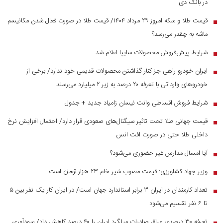
در بانک دی
قیمت طلا و سکه امروز ۲۹ مرداد ۱۴۰۴/ قیمت طلا در صورت فعال شدن مکانیسم
■
ماشه به چقدر می‌رسد؟
شرایط پیش‌فروش محصولات سایپا اعلام شد
■
ایران خودرو راهی جز کنار گذاشتن محصولات قدیمی خود ندارد/ برخی از
■
خودرو‌های وارداتی با تعرفه ۲۰ درصد به زیر ۲ میلیارد می‌رسند
شرایط فروش اقساطی وانت نیسان زامیاد جدید + جدول
■
قیمت جهانی طلا تحت تاثیر سیگنال‌های صعودی قرار دارد/ احتمال افزایش نرخ
■
داخلی طلا حتی در صورت افت انس
آیا امسال مدارس غیر حضوری می‌شود؟
■
وزیر جهاد کشاورزی: قیمت مصوب شیر خام ۲۳ هزار تومان است
■
تعداد کارمندان در ایران ۳ برابر استاندارد جهان است/ در ایران کار یک نفر بین ۵
■
تا ۶ نفر تقسیم می‌شود
تعرفه ۳۰ درصدی عراق صادرات میلگرد ایران را ۴۰ درصد کاهش داد/ سودآوری
■