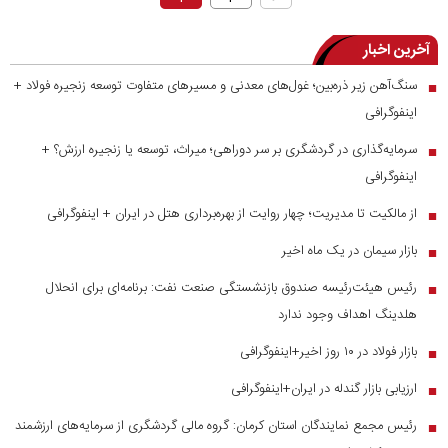
آخرین اخبار
سنگ‌آهن زیر ذره‌بین؛ غول‌های معدنی و مسیر‌های متفاوت توسعه زنجیره فولاد +
■
اینفوگرافی
سرمایه‌گذاری در گردشگری بر سر دوراهی؛ میراث، توسعه یا زنجیره ارزش؟ +
■
اینفوگرافی
از مالکیت تا مدیریت؛ چهار روایت از بهره‌برداری هتل در ایران + اینفوگرافی
■
بازار سیمان در یک ماه اخیر
■
رئیس هیئت‌رئیسه صندوق بازنشستگی صنعت نفت: برنامه‌ای برای انحلال
■
هلدینگ اهداف وجود ندارد
بازار فولاد در ۱۰ روز اخیر+اینفوگرافی
■
ارزیابی بازار گندله در ایران+اینفوگرافی
■
رئیس مجمع نمایندگان استان کرمان: گروه مالی گردشگری از سرمایه‌های ارزشمند
■