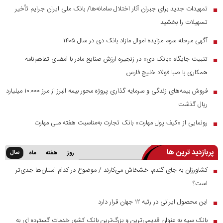
تمهیدات جدید برای جبران آثار اختلال سامانه‌ها/ بانک ملی ایران جرایم تأخیر
■
تسهیلات را بخشید
آگهی مرحله سوم مزایده اموال مازاد بانک دی در سال ۱۴۰۵
■
تثبیت جایگاه «بانک دی» در زنجیره ارزش صنایع مادر با امضای تفاهم‌نامه
■
همکاری با صبا فولاد خلیج فارس
فروش بیمه‌های زندگی و سرمایه گذاری پروژه محور بیمه البرز از مرز ۱۰.۰۰۰ میلیارد
■
ریال گذشت
رونمایی از «کیف پول مهارت» بانک تجارت به‌مناسبت هفته ملی مهارت
■
پربازدید ترین ها
سال
روز
هفته
ماه
کشاورزان به جای گندم، خشخاش می‌کارند / موضوع در کدام استان‌ها جدی‌تر
■
است؟
این محصول ایرانی در رتبه ۱۲ جهان قرار دارد
■
بانک سپه به عنوان قدیمی‌ترین و بزرگ‌ترین بانک کشور خدمات گسترده ای به
■