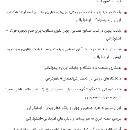
توسعه کشور است
رقابت در لایه پنهان اقتصاد دیجیتال؛ غول‌های فناوری مالی چگونه آینده بانکداری
■
ایران را می‌سازند؟ + اینفوگرافی
رقابت پنهان در قلب صنایع معدنی؛ چهار الگوی متفاوت برای فتح زنجیره فولاد +
■
اینفوگرافی
نبض تولید فولاد در دست آهن اسفنجی؛ رقابت بر سر ظرفیت، فناوری و زنجیره
■
ارزش + اینفوگرافی
همکاری صنعت و دانشگاه و جایگاه ایران+اینفوگرافی
■
دانشگاه‌های دولتی در انحصار ثروتمندان+اینفوگرافی
■
خدمت‌رسانی بانک گردشگری به زائران اربعین؛ توزیع 15 هزار اقلام رفاهی سفر در
■
شلمچه، مهران و سیرجان
ایران در میانه هرم جمعیتی جهان و زنگ خطر پیری +اینفوگرافی
■
بررسی حمله ایران به هواپیماها و بالگردهای آمریکایی+اینفوگرافی
■
آینده بازار فولاد در گرو کدام مزیت است؛ اعتبار، موقعیت یا زنجیره ارزش؟ +
■