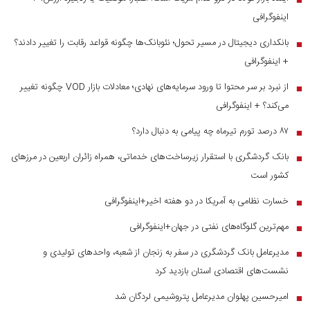
اینفوگرافی
بانکداری دیجیتال در مسیر تحول؛ نئوبانک‌ها چگونه قواعد رقابت را تغییر دادند؟
■
+ اینفوگرافی
از نبرد بر سر محتوا تا ورود سرمایه‌های نهادی؛ معادلات بازار VOD چگونه تغییر
■
می‌کند؟ + اینفوگرافی
۸۷ درصد تورم تیرماه چه پیامی به دنبال دارد؟
■
بانک گردشگری با استقرار زیرساخت‌های خدماتی، همراه زائران اربعین در مرز‌های
■
کشور است
خسارت نظامی به آمریکا در دو هفته اخیر+اینفوگرافی
■
مهم‌ترین گلوگاه‌های نفتی در جهان+اینفوگرافی
■
مدیرعامل بانک گردشگری در سفر به زنجان از شعبه، واحدهای تولیدی و
■
نشست‌های اقتصادی استان بازدید کرد
امیرحسین پهلوان مدیرعامل پتروشیمی لردگان شد
■