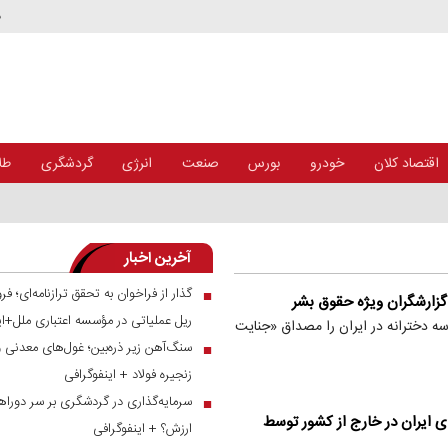
د
اقتصاد کلان
خودرو
بورس
صنعت
انرژی
گردشگری
طلا
+ اینفوگرافی
آخرین اخبار
■
گزارشگران ویژه حقوق بشر
ریل عملیاتی در مؤسسه اعتباری ملل+ای
ه دخترانه در ایران را مصداق «جنایت
سنگ‌آهن زیر ذره‌بین؛ غول‌های معدنی 
■
زنجیره فولاد + اینفوگرافی
سرمایه‌گذاری در گردشگری بر سر دوراهی
■
 ۱۲۰ میلیارد دلار دارایی‌های ایران در خارج از کشور توسط
ارزش؟ + اینفوگرافی