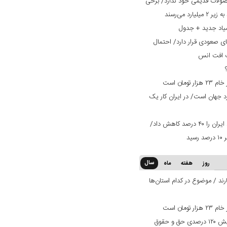
صولات قدیمی خود ندارد/ برخی
یاد جدید + جدول
ی صعودی قرار دارد/ احتمال
ت افت انس
ان است
ران ۳ برابر استاندارد جهان است/ در ایران کار یک
تعرفه ۳۰ درصدی عراق صادرات میلگرد ایران را ۴۰ درصد کاهش داد/
سال
روز
هفته
ماه
ند / موضوع در کدام استان‌ها
ان است
بانک دی در مسیر بهبود وضعیت/ افزایش ۱۲۰ درصدی حق و حقوق