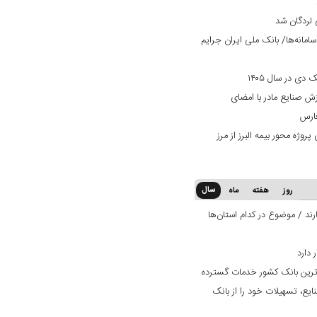
 لردگان شد
امانه‌ها/ بانک ملی ایران جرایم
دی در سال ۱۴۰۵
زش صنایع مادر با امضای
فارس
وژه محور بیمه البرز از مرز
سال
روز
هفته
ماه
ند / موضوع در کدام استان‌ها
‌ترین بانک کشور خدمات گسترده
ایع، تسهیلات خود را از بانک