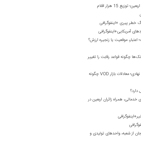
خدمت‌رسانی بانک گردشگری به زائران اربعین؛ توزیع 15 هزار اقلام
نگ خطر پیری +اینفوگرافی
ردهای آمریکایی+اینفوگرافی
؛ اعتبار، موقعیت یا زنجیره ارزش؟
ک‌ها چگونه قواعد رقابت را تغییر
از نبرد بر سر محتوا تا ورود سرمایه‌های نهادی؛ معادلات بازار VOD چگونه
خدماتی، همراه زائران اربعین در
یر+اینفوگرافی
فوگرافی
ان از شعبه، واحدهای تولیدی و