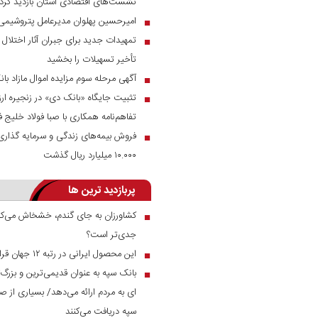
نشست‌های اقتصادی استان بازدید کرد
امیرحسین پهلوان مدیرعامل پتروشیمی
■
تمهیدات جدید برای جبران آثار اختلال س
■
تأخیر تسهیلات را بخشید
آگهی مرحله سوم مزایده اموال مازاد بانک 
■
تثبیت جایگاه «بانک دی» در زنجیره ار
■
تفاهم‌نامه همکاری با صبا فولاد خلیج 
فروش بیمه‌های زندگی و سرمایه گذاری پر
■
۱۰.۰۰۰ میلیارد ریال گذشت
پربازدید ترین ها
کشاورزان به جای گندم، خشخاش می‌کار
■
جدی‌تر است؟
این محصول ایرانی در رتبه ۱۲ جهان قرار دارد
■
بانک سپه به عنوان قدیمی‌ترین و بزرگ
■
ای به مردم ارائه می‌دهد/ بسیاری از صن
سپه دریافت می‌کنند