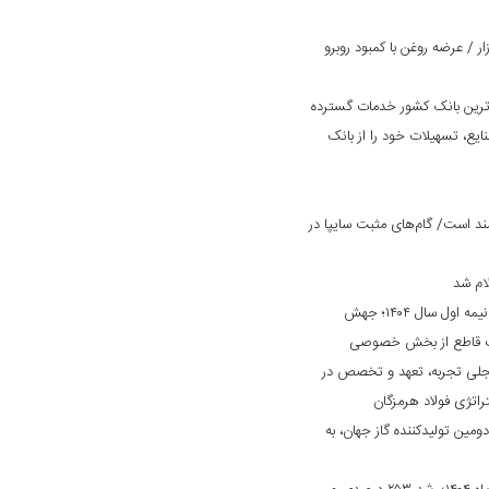
 / عرضه روغن با کمبود روبرو
‌ترین بانک کشور خدمات گسترده
ایع، تسهیلات خود را از بانک
د است/ گام‌های مثبت سایپا در
ام شد
کارنامه درخشان «بانک ایران زمین» در نیمه اول سال ۱۴۰۴؛ جهش
ایت قاطع از بخش خصوصی
جلی تجربه، تعهد و تخصص در
راتژی فولاد هرمزگان
دومین تولیدکننده گاز جهان، به