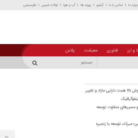
رباره ما
تماس با ما
آرشیو
پیوند ها
آب و هوا
اوقات شرعی
نظرسنجی
 و ارز
فناوری
معیشت
پلاس
گذار از فراخوان به تحقق ترازنامه‌ای؛ فروش ۲۵ همت دارایی مازاد و تغییر
نفوگرافیک
و مسیر‌های متفاوت توسعه
؛ میراث، توسعه یا زنجیره