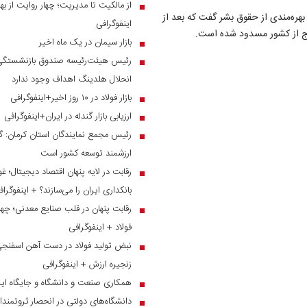
از مالکیت تا مدیریت؛ چهار روایت از بهر
■
ر بهره‌مندی از حقوق بشر گفت که بعد از
اینفوگرافی
بازار سیمان در یک ماه اخیر
■
رئیس هیئت‌رئیسه صندوق بازنشستگی ص
■
انحلال هلدینگ اهداف وجود ندارد
بازار فولاد در ۱۰ روز اخیر+اینفوگرافی
■
ارزیابی بازار گندله در ایران+اینفوگرافی
■
رئیس مجمع نمایندگان استان کرمان: گر
■
ارزشمند توسعه کشور است
رقابت در لایه پنهان اقتصاد دیجیتال؛ غ
■
بانکداری ایران را می‌سازند؟ + اینفوگرا
رقابت پنهان در قلب صنایع معدنی؛ چهار
■
فولاد + اینفوگرافی
نبض تولید فولاد در دست آهن اسفنجی؛
■
زنجیره ارزش + اینفوگرافی
همکاری صنعت و دانشگاه و جایگاه ایر
■
دانشگاه‌های دولتی در انحصار ثروتمندا
■