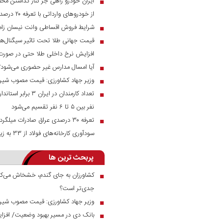
ایران خودرو راهی جز کنار گذاشتن مح
■
از خودرو‌های وارداتی با تعرفه ۲۰ درصد به زیر ۲ میلیارد می‌رسند
شرایط فروش اقساطی وانت نیسان زام
■
قیمت جهانی طلا تحت تاثیر سیگنال‌ها
■
افزایش نرخ داخلی طلا حتی در صور
آیا امسال مدارس غیر حضوری می‌شود؟
■
وزیر جهاد کشاورزی: قیمت مصوب شیر خام ۲۳ هزار توم
■
تعداد کارمندان در ای
■
نفر بین ۵ تا ۶ نفر تقسیم می‌شود
■
سودآوری کارخانه‌های فولاد از ۳۳ به زیر ۱۰ درصد رسید
پربحث ترین ها
کشاورزان به جای گندم، خشخاش می‌کار
■
جدی‌تر است؟
وزیر جهاد کشاورزی: قیمت مصوب شیر خام ۲۳ هزار توم
■
■