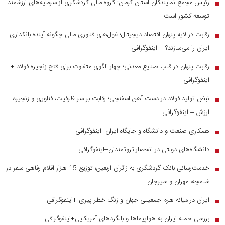
رئیس مجمع نمایندگان استان کرمان: گروه مالی گردشگری از سرمایه‌های ارزشمند
■
توسعه کشور است
رقابت در لایه پنهان اقتصاد دیجیتال؛ غول‌های فناوری مالی چگونه آینده بانکداری
■
ایران را می‌سازند؟ + اینفوگرافی
رقابت پنهان در قلب صنایع معدنی؛ چهار الگوی متفاوت برای فتح زنجیره فولاد +
■
اینفوگرافی
نبض تولید فولاد در دست آهن اسفنجی؛ رقابت بر سر ظرفیت، فناوری و زنجیره
■
ارزش + اینفوگرافی
همکاری صنعت و دانشگاه و جایگاه ایران+اینفوگرافی
■
دانشگاه‌های دولتی در انحصار ثروتمندان+اینفوگرافی
■
خدمت‌رسانی بانک گردشگری به زائران اربعین؛ توزیع 15 هزار اقلام رفاهی سفر در
■
شلمچه، مهران و سیرجان
ایران در میانه هرم جمعیتی جهان و زنگ خطر پیری +اینفوگرافی
■
بررسی حمله ایران به هواپیماها و بالگردهای آمریکایی+اینفوگرافی
■