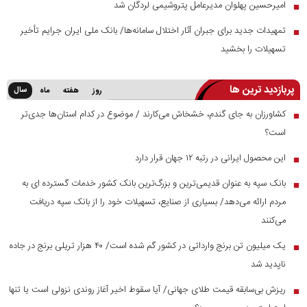
امیرحسین پهلوان مدیرعامل پتروشیمی لردگان شد
■
تمهیدات جدید برای جبران آثار اختلال سامانه‌ها/ بانک ملی ایران جرایم تأخیر
■
تسهیلات را بخشید
پربازدید ترین ها
سال
روز
هفته
ماه
کشاورزان به جای گندم، خشخاش می‌کارند / موضوع در کدام استان‌ها جدی‌تر
■
است؟
این محصول ایرانی در رتبه ۱۲ جهان قرار دارد
■
بانک سپه به عنوان قدیمی‌ترین و بزرگ‌ترین بانک کشور خدمات گسترده ای به
■
مردم ارائه می‌دهد/ بسیاری از صنایع، تسهیلات خود را از بانک سپه دریافت
می‌کنند
یک میلیون تن برنج وارداتی در کشور گم شده است/ ۴۰ هزار تریلی برنج در جاده
■
ناپدید شد
ریزش بی‌سابقه قیمت طلای جهانی/ آیا سقوط اخیر آغاز روندی نزولی است یا تنها
■