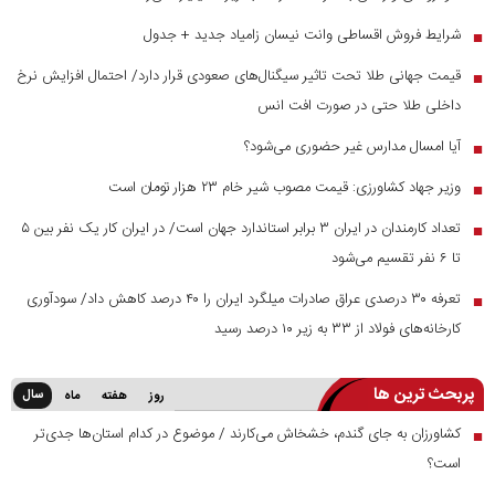
شرایط فروش اقساطی وانت نیسان زامیاد جدید + جدول
■
قیمت جهانی طلا تحت تاثیر سیگنال‌های صعودی قرار دارد/ احتمال افزایش نرخ
■
داخلی طلا حتی در صورت افت انس
آیا امسال مدارس غیر حضوری می‌شود؟
■
وزیر جهاد کشاورزی: قیمت مصوب شیر خام ۲۳ هزار تومان است
■
تعداد کارمندان در ایران ۳ برابر استاندارد جهان است/ در ایران کار یک نفر بین ۵
■
تا ۶ نفر تقسیم می‌شود
تعرفه ۳۰ درصدی عراق صادرات میلگرد ایران را ۴۰ درصد کاهش داد/ سودآوری
■
کارخانه‌های فولاد از ۳۳ به زیر ۱۰ درصد رسید
پربحث ترین ها
سال
روز
هفته
ماه
کشاورزان به جای گندم، خشخاش می‌کارند / موضوع در کدام استان‌ها جدی‌تر
■
است؟