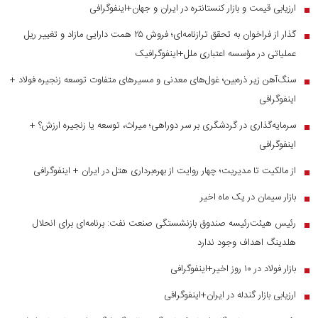
ارزیابی قیمت و بازار کنستانتره در ایران و جهان+اینفوگرافی
■
گذار از فراخوان به تحقق ترازنامه‌ای؛ فروش ۲۵ همت دارایی مازاد و تغییر ریل
■
عملیاتی در مؤسسه اعتباری ملل+اینفوگرافیک
سنگ‌آهن زیر ذره‌بین؛ غول‌های معدنی و مسیر‌های متفاوت توسعه زنجیره فولاد +
■
اینفوگرافی
سرمایه‌گذاری در گردشگری بر سر دوراهی؛ میراث، توسعه یا زنجیره ارزش؟ +
■
اینفوگرافی
از مالکیت تا مدیریت؛ چهار روایت از بهره‌برداری هتل در ایران + اینفوگرافی
■
بازار سیمان در یک ماه اخیر
■
رئیس هیئت‌رئیسه صندوق بازنشستگی صنعت نفت: برنامه‌ای برای انحلال
■
هلدینگ اهداف وجود ندارد
بازار فولاد در ۱۰ روز اخیر+اینفوگرافی
■
ارزیابی بازار گندله در ایران+اینفوگرافی
■