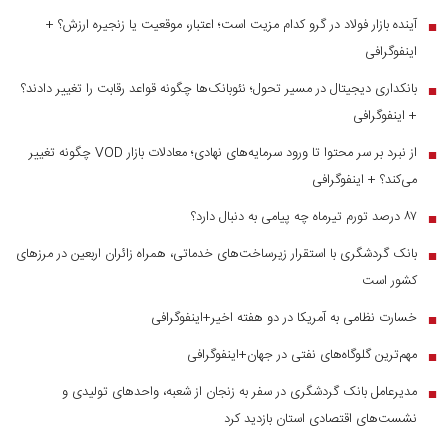
آینده بازار فولاد در گرو کدام مزیت است؛ اعتبار، موقعیت یا زنجیره ارزش؟ +
■
اینفوگرافی
بانکداری دیجیتال در مسیر تحول؛ نئوبانک‌ها چگونه قواعد رقابت را تغییر دادند؟
■
+ اینفوگرافی
از نبرد بر سر محتوا تا ورود سرمایه‌های نهادی؛ معادلات بازار VOD چگونه تغییر
■
می‌کند؟ + اینفوگرافی
۸۷ درصد تورم تیرماه چه پیامی به دنبال دارد؟
■
بانک گردشگری با استقرار زیرساخت‌های خدماتی، همراه زائران اربعین در مرز‌های
■
کشور است
خسارت نظامی به آمریکا در دو هفته اخیر+اینفوگرافی
■
مهم‌ترین گلوگاه‌های نفتی در جهان+اینفوگرافی
■
مدیرعامل بانک گردشگری در سفر به زنجان از شعبه، واحدهای تولیدی و
■
نشست‌های اقتصادی استان بازدید کرد