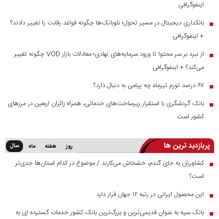
اینفوگرافی
بانکداری دیجیتال در مسیر تحول؛ نئوبانک‌ها چگونه قواعد رقابت را تغییر دادند؟
■
+ اینفوگرافی
از نبرد بر سر محتوا تا ورود سرمایه‌های نهادی؛ معادلات بازار VOD چگونه تغییر
■
می‌کند؟ + اینفوگرافی
۸۷ درصد تورم تیرماه چه پیامی به دنبال دارد؟
■
بانک گردشگری با استقرار زیرساخت‌های خدماتی، همراه زائران اربعین در مرز‌های
■
کشور است
پربازدید ترین ها
سال
روز
هفته
ماه
کشاورزان به جای گندم، خشخاش می‌کارند / موضوع در کدام استان‌ها جدی‌تر
■
است؟
این محصول ایرانی در رتبه ۱۲ جهان قرار دارد
■
بانک سپه به عنوان قدیمی‌ترین و بزرگ‌ترین بانک کشور خدمات گسترده ای به
■