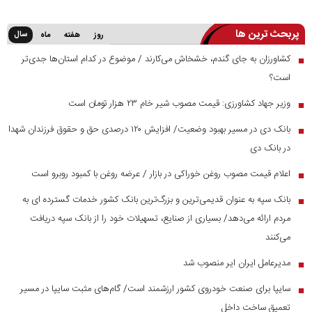
پربحث ترین ها
سال
روز
هفته
ماه
کشاورزان به جای گندم، خشخاش می‌کارند / موضوع در کدام استان‌ها جدی‌تر
■
است؟
وزیر جهاد کشاورزی: قیمت مصوب شیر خام ۲۳ هزار تومان است
■
بانک دی در مسیر بهبود وضعیت/ افزایش ۱۲۰ درصدی حق و حقوق فرزندان شهدا
■
در بانک دی
اعلام قیمت مصوب روغن خوراکی در بازار / عرضه روغن با کمبود روبرو است
■
بانک سپه به عنوان قدیمی‌ترین و بزرگ‌ترین بانک کشور خدمات گسترده ای به
■
مردم ارائه می‌دهد/ بسیاری از صنایع، تسهیلات خود را از بانک سپه دریافت
می‌کنند
مدیرعامل ایران ایر منصوب شد
■
سایپا برای صنعت خودروی کشور ارزشمند است/ گام‌های مثبت سایپا در مسیر
■
تعمیق ساخت داخل