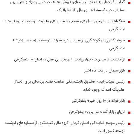
گذار از فراخوان به تحقق ترازنامه‌ای؛ فروش ۲۵ همت دارایی مازاد و تغییر ریل
■
عملیاتی در مؤسسه اعتباری ملل+اینفوگرافیک
سنگ‌آهن زیر ذره‌بین؛ غول‌های معدنی و مسیر‌های متفاوت توسعه زنجیره فولاد +
■
اینفوگرافی
سرمایه‌گذاری در گردشگری بر سر دوراهی؛ میراث، توسعه یا زنجیره ارزش؟ +
■
اینفوگرافی
از مالکیت تا مدیریت؛ چهار روایت از بهره‌برداری هتل در ایران + اینفوگرافی
■
بازار سیمان در یک ماه اخیر
■
رئیس هیئت‌رئیسه صندوق بازنشستگی صنعت نفت: برنامه‌ای برای انحلال
■
هلدینگ اهداف وجود ندارد
بازار فولاد در ۱۰ روز اخیر+اینفوگرافی
■
ارزیابی بازار گندله در ایران+اینفوگرافی
■
رئیس مجمع نمایندگان استان کرمان: گروه مالی گردشگری از سرمایه‌های ارزشمند
■
توسعه کشور است