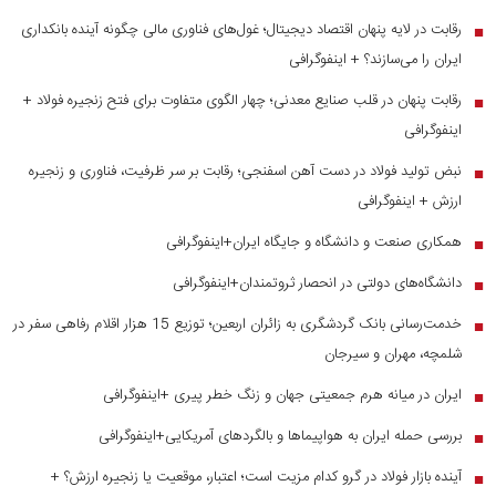
رقابت در لایه پنهان اقتصاد دیجیتال؛ غول‌های فناوری مالی چگونه آینده بانکداری
■
ایران را می‌سازند؟ + اینفوگرافی
رقابت پنهان در قلب صنایع معدنی؛ چهار الگوی متفاوت برای فتح زنجیره فولاد +
■
اینفوگرافی
نبض تولید فولاد در دست آهن اسفنجی؛ رقابت بر سر ظرفیت، فناوری و زنجیره
■
ارزش + اینفوگرافی
همکاری صنعت و دانشگاه و جایگاه ایران+اینفوگرافی
■
دانشگاه‌های دولتی در انحصار ثروتمندان+اینفوگرافی
■
خدمت‌رسانی بانک گردشگری به زائران اربعین؛ توزیع 15 هزار اقلام رفاهی سفر در
■
شلمچه، مهران و سیرجان
ایران در میانه هرم جمعیتی جهان و زنگ خطر پیری +اینفوگرافی
■
بررسی حمله ایران به هواپیماها و بالگردهای آمریکایی+اینفوگرافی
■
آینده بازار فولاد در گرو کدام مزیت است؛ اعتبار، موقعیت یا زنجیره ارزش؟ +
■